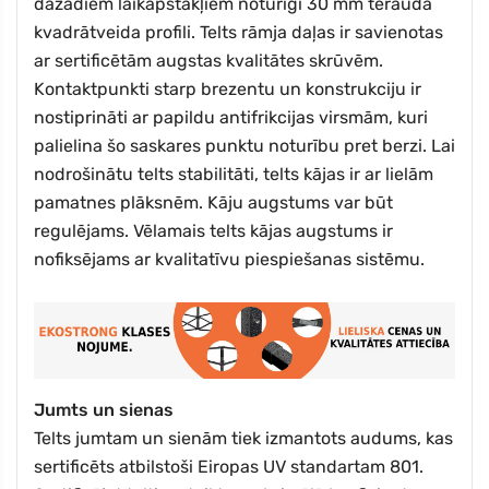
dažādiem laikapstākļiem noturīgi 30 mm tērauda
kvadrātveida profili. Telts rāmja daļas ir savienotas
ar sertificētām augstas kvalitātes skrūvēm.
Kontaktpunkti starp brezentu un konstrukciju ir
nostiprināti ar papildu antifrikcijas virsmām, kuri
palielina šo saskares punktu noturību pret berzi. Lai
nodrošinātu telts stabilitāti, telts kājas ir ar lielām
pamatnes plāksnēm. Kāju augstums var būt
regulējams. Vēlamais telts kājas augstums ir
nofiksējams ar kvalitatīvu piespiešanas sistēmu.
Jumts un sienas
Telts jumtam un sienām tiek izmantots audums, kas
sertificēts atbilstoši Eiropas UV standartam 801.