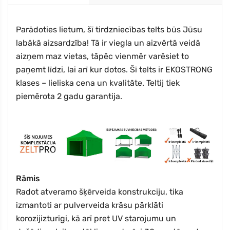
Parādoties lietum, šī tirdzniecības telts būs Jūsu
labākā aizsardzība! Tā ir viegla un aizvērtā veidā
aizņem maz vietas, tāpēc vienmēr varēsiet to
paņemt līdzi, lai arī kur dotos. Šī telts ir EKOSTRONG
klases – lieliska cena un kvalitāte. Teltij tiek
piemērota 2 gadu garantija.
Rāmis
Radot atveramo šķērveida konstrukciju, tika
izmantoti ar pulverveida krāsu pārklāti
korozijizturīgi, kā arī pret UV starojumu un