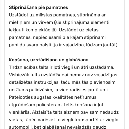
Stiprināšana pie pamatnes
Uzstādot uz mīkstas pamatnes, stiprināma ar
mietiņiem un virvēm (šie stiprinājuma elementi
iekļauti komplektācijā). Uzstādot uz cietas
pamatnes, nepieciešami pie kājām stiprināmi
papildu svara balsti (ja ir vajadzība, lūdzam jautāt).
Kopšana, uzstādīšana un glabāšana
Tirdzniecības telts ir ļoti viegli un ātri uzstādāma.
Visbiežāk telts uzstādīšanai nemaz nav vajadzīgas
detalizētas instrukcijas, taču mēs tās pievienosim
un Jums palīdzēsim, ja vien radīsies jautājumi.
Pateicoties augstas kvalitātes netīrumus
atgrūdošam poliesteram, telts kopšana ir ļoti
vienkārša. Aiztaisīta telts aizņem pavisam nedaudz
vietas, tāpēc varēsiet to viegli transportēt ar vieglo
automobili, bet glabāšanai nevajadzēs daudz