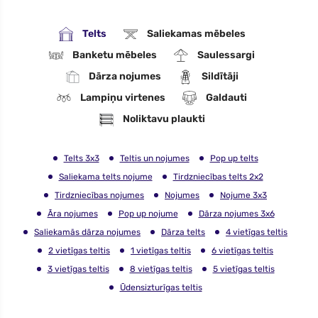
Telts
Saliekamas mēbeles
Banketu mēbeles
Saulessargi
Dārza nojumes
Sildītāji
Lampiņu virtenes
Galdauti
Noliktavu plaukti
Telts 3x3
Teltis un nojumes
Pop up telts
Saliekama telts nojume
Tirdzniecības telts 2x2
Tirdzniecības nojumes
Nojumes
Nojume 3x3
Āra nojumes
Pop up nojume
Dārza nojumes 3x6
Saliekamās dārza nojumes
Dārza telts
4 vietīgas teltis
2 vietīgas teltis
1 vietīgas teltis
6 vietīgas teltis
3 vietīgas teltis
8 vietīgas teltis
5 vietīgas teltis
Ūdensizturīgas teltis