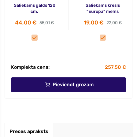
Saliekams galds 120
Saliekams krēsls
cm.
“Europa” melns
44,00 €
19,00 €
55,01 €
22,00 €
Komplekta cena:
257,50 €
Pievienot grozam
Preces apraksts