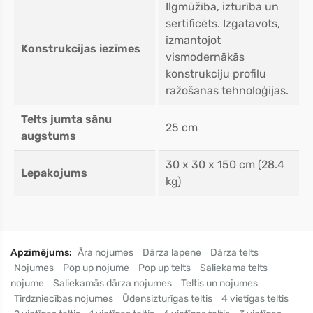
Ilgmūžība, izturība un
sertificēts. Izgatavots,
izmantojot
Konstrukcijas iezīmes
vismodernākās
konstrukciju profilu
ražošanas tehnoloģijas.
Telts jumta sānu
25 cm
augstums
30 x 30 x 150 cm (28.4
Lepakojums
kg)
Apzīmējums:
Āra nojumes
Dārza lapene
Dārza telts
Nojumes
Pop up nojume
Pop up telts
Saliekama telts
nojume
Saliekamās dārza nojumes
Teltis un nojumes
Tirdzniecības nojumes
Ūdensizturīgas teltis
4 vietīgas teltis