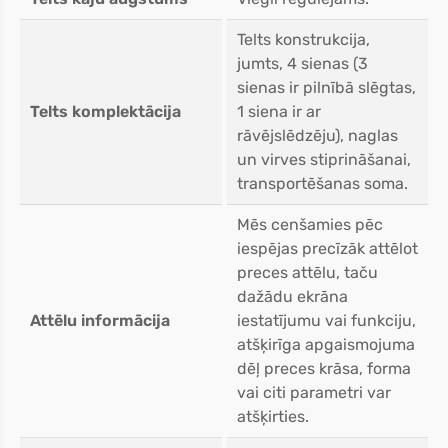
Telts konstrukcija,
jumts, 4 sienas (3
sienas ir pilnībā slēgtas,
Telts komplektācija
1 siena ir ar
rāvējslēdzēju), naglas
un virves stiprināšanai,
transportēšanas soma.
Mēs cenšamies pēc
iespējas precīzāk attēlot
preces attēlu, taču
dažādu ekrāna
Attēlu informācija
iestatījumu vai funkciju,
atšķirīga apgaismojuma
dēļ preces krāsa, forma
vai citi parametri var
atšķirties.