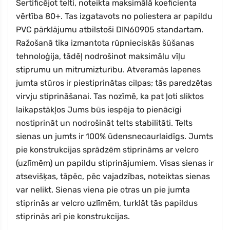
Sertificējot telti, noteikta maksimālā koeficienta
vērtība 80+. Tas izgatavots no poliestera ar papildu
PVC pārklājumu atbilstoši DIN60905 standartam.
Ražošanā tika izmantota rūpnieciskās šūšanas
tehnoloģija, tādēļ nodrošinot maksimālu vīļu
stiprumu un mitrumizturību. Atveramās lapenes
jumta stūros ir piestiprinātas cilpas; tās paredzētas
virvju stiprināšanai. Tas nozīmē, ka pat ļoti sliktos
laikapstākļos Jums būs iespēja to pienācīgi
nostiprināt un nodrošināt telts stabilitāti. Telts
sienas un jumts ir 100% ūdensnecaurlaidīgs. Jumts
pie konstrukcijas sprādzēm stiprināms ar velcro
(uzlīmēm) un papildu stiprinājumiem. Visas sienas ir
atsevišķas, tāpēc, pēc vajadzības, noteiktas sienas
var nelikt. Sienas viena pie otras un pie jumta
stiprinās ar velcro uzlīmēm, turklāt tās papildus
stiprinās arī pie konstrukcijas.