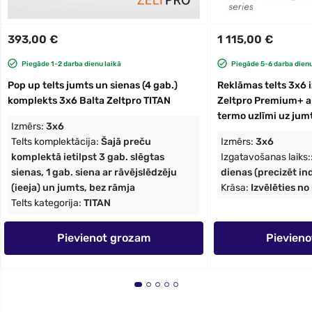
393,00 €
1 115,00 €
Piegāde 1-2 darba dienu laikā
Piegāde 5-6 darba dienu
Pop up telts jumts un sienas (4 gab.)
Reklāmas telts 3x6 i
komplekts 3x6 Balta Zeltpro TITAN
Zeltpro Premium+ ar
termo uzlīmi uz jum
Izmērs:
3x6
Telts komplektācija:
Šajā preču
Izmērs:
3x6
komplektā ietilpst 3 gab. slēgtas
Izgatavošanas laiks:
sienas, 1 gab. siena ar rāvējslēdzēju
dienas (precizēt ind
(ieeja) un jumts, bez rāmja
Krāsa:
Izvēlēties n
Telts kategorija:
TITAN
Pievienot grozam
Pievien