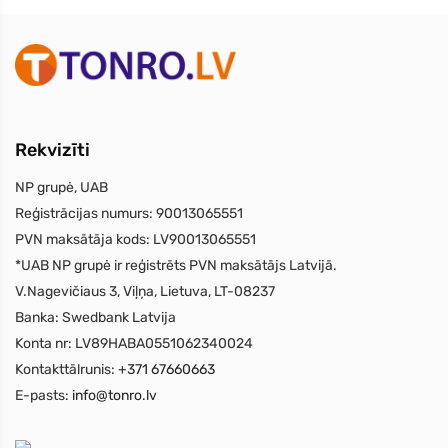
Rekvizīti
NP grupė, UAB
Reģistrācijas numurs:
90013065551
PVN maksātāja kods:
LV90013065551
*UAB NP grupė ir reģistrēts PVN maksātājs Latvijā.
V.Nagevičiaus 3, Viļņa, Lietuva, LT-08237
Banka:
Swedbank Latvija
Konta nr:
LV89HABA0551062340024
Kontakttālrunis:
+371 67660663
E-pasts:
info@tonro.lv