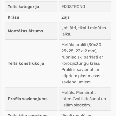
Telts kategorija
EKOSTRONG
Krāsa
Zaļa
Ļoti ātri, tikai 1 minūtes
Montāžas ātrums
laikā.
Metāla profili (30x30,
25x25, 23x12 mm),
rūpnieciski pārklāti ar
Telts konstrukcija
korozijizturīgu krāsu.
Profili ir savienoti ar
stipriem plastmasas
savienojumiem.
Metāls. Piemērots
Profila savienojums
intensīvai lietošanai un
lielām slodzēm.
Telts kāju augstums
Viegli regulējams.