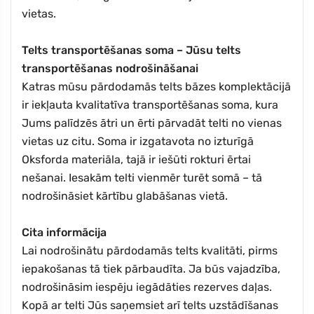
vietas.
Telts transportēšanas soma – Jūsu telts
transportēšanas nodrošināšanai
Katras mūsu pārdodamās telts bāzes komplektācijā
ir iekļauta kvalitatīva transportēšanas soma, kura
Jums palīdzēs ātri un ērti pārvadāt telti no vienas
vietas uz citu. Soma ir izgatavota no izturīgā
Oksforda materiāla, tajā ir iešūti rokturi ērtai
nešanai. Iesakām telti vienmēr turēt somā – tā
nodrošināsiet kārtību glabāšanas vietā.
Cita informācija
Lai nodrošinātu pārdodamās telts kvalitāti, pirms
iepakošanas tā tiek pārbaudīta. Ja būs vajadzība,
nodrošināsim iespēju iegādāties rezerves daļas.
Kopā ar telti Jūs saņemsiet arī telts uzstādīšanas