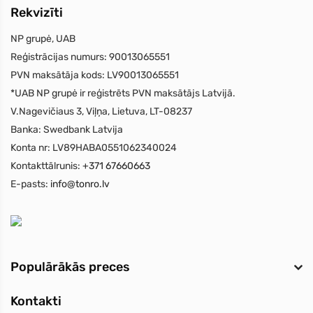
Rekvizīti
NP grupė, UAB
Reģistrācijas numurs:
90013065551
PVN maksātāja kods:
LV90013065551
*UAB NP grupė ir reģistrēts PVN maksātājs Latvijā.
V.Nagevičiaus 3, Viļņa, Lietuva, LT-08237
Banka:
Swedbank Latvija
Konta nr:
LV89HABA0551062340024
Kontakttālrunis:
+371 67660663
E-pasts:
info@tonro.lv
Populārākās preces
Kontakti