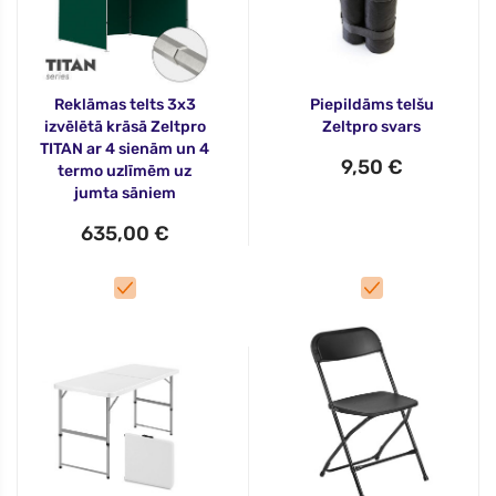
Reklāmas telts 3x3
Piepildāms telšu
izvēlētā krāsā Zeltpro
Zeltpro svars
TITAN ar 4 sienām un 4
9,50 €
termo uzlīmēm uz
jumta sāniem
635,00 €