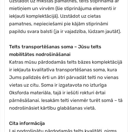
Uzstādot uz mīkstas pamatnes, telts stiprināma ar
mietiņiem un virvēm (šie stiprinājuma elementi ir
iekļauti komplektācijā). Uzstādot uz cietas
pamatnes, nepieciešami pie kājām stiprināmi
papildu svara balsti (ja ir vajadzība, lūdzam jautāt).
Telts transportēšanas soma – Jūsu telts
mobilitātes nodrošināšanai
Katras mūsu pārdodamās telts bāzes komplektācijā
ir iekļauta kvalitatīva transportēšanas soma, kura
Jums palīdzēs ērti un ātri pārvadāt telti no vienas
vietas uz citu. Soma ir izgatavota no izturīga
Oksforda materiāla, tajā ir iešūti rokturi ērtai
pārnēsāšanai. Iesakām telti vienmēr turēt somā – tā
nodrošināsiet kārtību glabāšanas vietā.
Cita informācija
Lai nodrošinātu pārdodamās telts kvalitāti, pirms