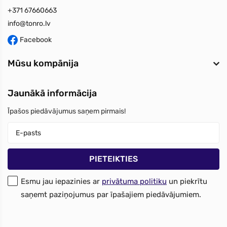
+371 67660663
info@tonro.lv
Facebook
Mūsu kompānija
Jaunākā informācija
Īpašos piedāvājumus saņem pirmais!
Esmu jau iepazinies ar
privātuma politiku
un piekrītu
saņemt paziņojumus par īpašajiem piedāvājumiem.