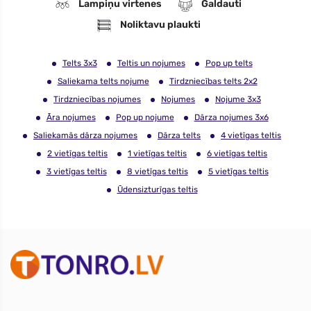
Lampiņu virtenes
Galdauti
Noliktavu plaukti
Telts 3x3
Teltis un nojumes
Pop up telts
Saliekama telts nojume
Tirdzniecības telts 2x2
Tirdzniecības nojumes
Nojumes
Nojume 3x3
Āra nojumes
Pop up nojume
Dārza nojumes 3x6
Saliekamās dārza nojumes
Dārza telts
4 vietīgas teltis
2 vietīgas teltis
1 vietīgas teltis
6 vietīgas teltis
3 vietīgas teltis
8 vietīgas teltis
5 vietīgas teltis
Ūdensizturīgas teltis