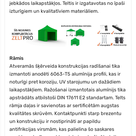
jebkādos laikapstākļos. Teltis ir izgatavotas no īpaši
izturīgiem un kvalitatīviem materiāliem.
Rāmis
Atveramās šķērveida konstrukcijas radīšanai tika
izmantoti anodēti 6063-T5 alumīnija profili, kas ir
noturīgi pret koroziju, UV starojumu un dažādiem
laikapstākļiem. Ražošanai izmantotais alumīnijs tika
apstrādāts atbilstoši DIN 17611 E2 standartam. Telts
rāmja daļas ir savienotas ar sertificētām augstas
kvalitātes skrūvēm. Kontaktpunkti starp brezentu
un konstrukciju ir nostiprināti ar papildu
antifrikcijas virsmām, kas palielina šo saskares