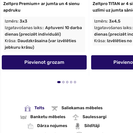
Zeltpro Premium+ ar jumta un 4 sienu
Zeltpro TITAN ar 4 
apdruku
uzlīmi uz jumta sān
Izmērs:
3x3
Izmērs:
3x4,5
Izgatavošanas laiks::
Aptuveni 10 darba
Izgatavošanas laiks:
dienas (precizēt individuāli)
dienas (precizēt ind
Krāsa:
Daudzkrāsaina (var izvēlēties
Krāsa:
Izvēlēties n
jebkuru krāsu)
Pievienot grozam
Pievien
Telts
Saliekamas mēbeles
Banketu mēbeles
Saulessargi
Dārza nojumes
Sildītāji