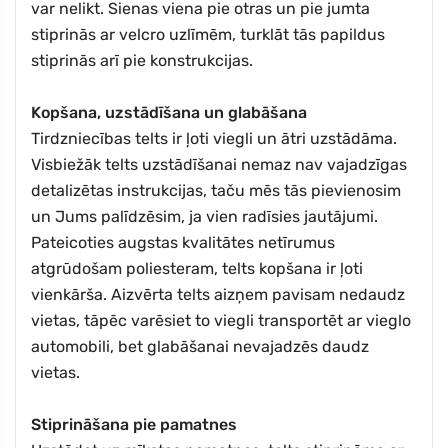
var nelikt. Sienas viena pie otras un pie jumta
stiprinās ar velcro uzlīmēm, turklāt tās papildus
stiprinās arī pie konstrukcijas.
Kopšana, uzstādīšana un glabāšana
Tirdzniecības telts ir ļoti viegli un ātri uzstādāma.
Visbiežāk telts uzstādīšanai nemaz nav vajadzīgas
detalizētas instrukcijas, taču mēs tās pievienosim
un Jums palīdzēsim, ja vien radīsies jautājumi.
Pateicoties augstas kvalitātes netīrumus
atgrūdošam poliesteram, telts kopšana ir ļoti
vienkārša. Aizvērta telts aizņem pavisam nedaudz
vietas, tāpēc varēsiet to viegli transportēt ar vieglo
automobili, bet glabāšanai nevajadzēs daudz
vietas.
Stiprināšana pie pamatnes