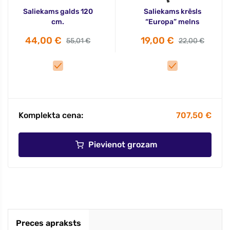
Saliekams galds 120
Saliekams krēsls
cm.
“Europa” melns
44,00 €
19,00 €
55,01 €
22,00 €
Komplekta cena:
707,50 €
Pievienot grozam
Preces apraksts