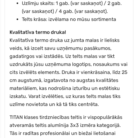
Uzlīmju skaits: 1 gab. (var saskaņot) / 2 gab.
(var saskaņot) / 4 gab. (var saskaņot).
Telts krāsa: izvēlama no mūsu sortimenta
Kvalitatīva termo druka!
Kvalitatīva termo druka uz jumta malas ir lielisks
veids, kā izcelt savu uzņēmumu pasākumos,
gadatirgos vai izstādēs. Uz telts malas var tikt
uzdrukāts jūsu uzņēmuma logotips, nosaukums vai
cits izvēlēts elements. Druka ir vienkrāsaina, līdz 25
cm augstumā, izgatavota no augstas kvalitātes
materiāliem, kas nodrošina izturību un estētisku
izskatu. Varat izvēlēties, uz kuras telts malas tiks
uzlīme novietota un kā tā tiks centrēta.
TITAN klases tirdzniecības teltis ir vispopulārākās
atveramās teltis alumīnija 3x3 izmēra kategorijā.
Tās ir radītas profesionālai un biežai lietošanai