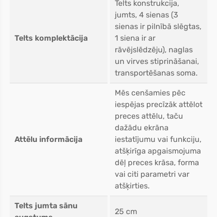
Telts konstrukcija,
jumts, 4 sienas (3
sienas ir pilnībā slēgtas,
Telts komplektācija
1 siena ir ar
rāvējslēdzēju), naglas
un virves stiprināšanai,
transportēšanas soma.
Mēs cenšamies pēc
iespējas precīzāk attēlot
preces attēlu, taču
dažādu ekrāna
Attēlu informācija
iestatījumu vai funkciju,
atšķirīga apgaismojuma
dēļ preces krāsa, forma
vai citi parametri var
atšķirties.
Telts jumta sānu
25 cm