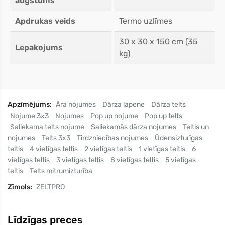
augstums
Apdrukas veids
Termo uzlīmes
30 x 30 x 150 cm (35
Lepakojums
kg)
Apzīmējums:
Āra nojumes
Dārza lapene
Dārza telts
Nojume 3x3
Nojumes
Pop up nojume
Pop up telts
Saliekama telts nojume
Saliekamās dārza nojumes
Teltis un
nojumes
Telts 3x3
Tirdzniecības nojumes
Ūdensizturīgas
teltis
4 vietīgas teltis
2 vietīgas teltis
1 vietīgas teltis
6
vietīgas teltis
3 vietīgas teltis
8 vietīgas teltis
5 vietīgas
teltis
Telts mitrumizturība
Zīmols:
ZELTPRO
Līdzīgas preces