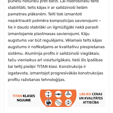
punktu noturību pret berzi. Lai nodrošinātu telts
stabilitāti, telts kājas ir ar salīdzinoši lielām
pamatnes plāksnēm. Teltī tiek izmantoti
nepārtraukti polimēra kompozīcijas savienojumi –
tie ir daudz stabilāki un ilgmūžīgāki nekā parasti
izmantojamie plastmasas savienojumi. Kāju
augstums var būt regulējams. Vēlamais telts kājas
augstums ir nofiksējams ar kvalitatīvu piespiešanas
sistēmu. Alumīnija profils ir salīdzinoši vieglākais,
taču vienlaikus arī visizturīgākais, tieši šīs īpašības
šai teltij piešķir TITAN klasi. Konstrukcija ir
izgatavota, izmantojot progresīvākās konstrukcijas
profilu ražošanas tehnoloģijas.