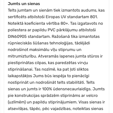
Jumts un sienas
Telts jumtam un sienām tiek izmantots audums, kas
sertificēts atbilstoši Eiropas UV standartam 801.
Noteiktā
koeficienta vērtība 80+. Tas izgatavots no
poliestera ar papildu PVC pārklājumu atbilstoši
DIN60905 standartam.
Ražošanā tika izmantotas
rūpnieciskās šūšanas tehnoloģijas, tādējādi
nodrošinot maksimālu vīļu stiprumu un
mitrumizturību. Atveramās lapenes jumta stūros ir
piestiprinātas cilpas, kas paredzētas virvju
stiprināšanai. Tas nozīmē, ka pat ļoti sliktos
laikapstākļos Jums būs iespēja to pienācīgi
nostiprināt un nodrošināt telts stabilitāti. Telts
sienas un jumts ir 100% ūdensnecaurlaidīgs. Jumts
pie konstrukcijas sprādzēm stiprināms ar velcro
(uzlīmēm) un papildu stiprinājumiem. Visas sienas ir
atsevišķas, tāpēc, pēc vajadzības, noteiktas sienas