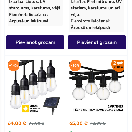
Izturība:
Lietus, UV
Izturība:
Pret mitrumu, UV
starojums, karstums, vējš
stariem, karstumu un arī
Piemērots lietošanai:
vēju.
Ārpusē un iekšpusē
Piemērots lietošanai:
Ārpusē un iekšpusē
Pievienot grozam
Pievienot grozam
-14%
-16%
64,00 €
65,00 €
75,00 €
78,00 €