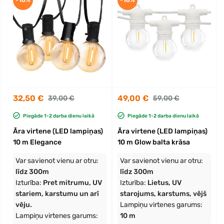
-16%
-16%
32,50 €
49,00 €
39,00 €
59,00 €
Piegāde 1-2 darba dienu laikā
Piegāde 1-2 darba dienu laikā
Āra virtene (LED lampiņas)
Āra virtene (LED lampiņas)
10 m Elegance
10 m Glow balta krāsa
Var savienot vienu ar otru:
Var savienot vienu ar otru:
līdz 300m
līdz 300m
Izturība:
Pret mitrumu, UV
Izturība:
Lietus, UV
stariem, karstumu un arī
starojums, karstums, vējš
vēju.
Lampiņu virtenes garums:
Lampiņu virtenes garums:
10 m