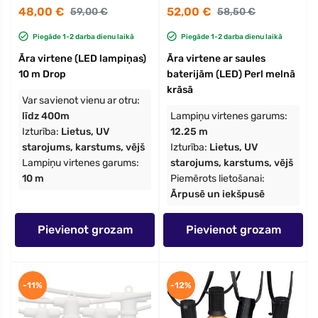
48,00 €
52,00 €
59,00 €
58,50 €
Piegāde 1-2 darba dienu laikā
Piegāde 1-2 darba dienu laikā
Āra virtene (LED lampiņas)
Āra virtene ar saules
10 m Drop
baterijām (LED) Perl melnā
krāsā
Var savienot vienu ar otru:
līdz 400m
Lampiņu virtenes garums:
Izturība:
Lietus, UV
12.25 m
starojums, karstums, vējš
Izturība:
Lietus, UV
Lampiņu virtenes garums:
starojums, karstums, vējš
10 m
Piemērots lietošanai:
Ārpusē un iekšpusē
Pievienot grozam
Pievienot grozam
-11%
-12%