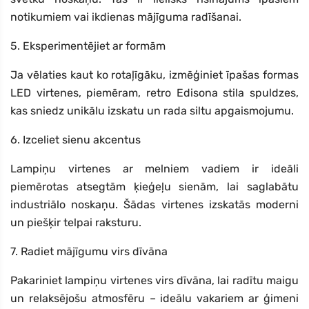
notikumiem vai ikdienas mājīguma radīšanai.
5. Eksperimentējiet ar formām
Ja vēlaties kaut ko rotaļīgāku, izmēģiniet īpašas formas
LED virtenes, piemēram, retro Edisona stila spuldzes,
kas sniedz unikālu izskatu un rada siltu apgaismojumu.
6. Izceliet sienu akcentus
Lampiņu virtenes ar melniem vadiem ir ideāli
piemērotas atsegtām ķieģeļu sienām, lai saglabātu
industriālo noskaņu. Šādas virtenes izskatās moderni
un piešķir telpai raksturu.
7. Radiet mājīgumu virs dīvāna
Pakariniet lampiņu virtenes virs dīvāna, lai radītu maigu
un relaksējošu atmosfēru – ideālu vakariem ar ģimeni