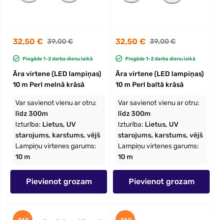
32,50 €
32,50 €
39,00 €
39,00 €
Piegāde 1-2 darba dienu laikā
Piegāde 1-2 darba dienu laikā
Āra virtene (LED lampiņas)
Āra virtene (LED lampiņas)
10 m Perl melnā krāsā
10 m Perl baltā krāsā
Var savienot vienu ar otru:
Var savienot vienu ar otru:
līdz 300m
līdz 300m
Izturība:
Lietus, UV
Izturība:
Lietus, UV
starojums, karstums, vējš
starojums, karstums, vējš
Lampiņu virtenes garums:
Lampiņu virtenes garums:
10 m
10 m
Pievienot grozam
Pievienot grozam