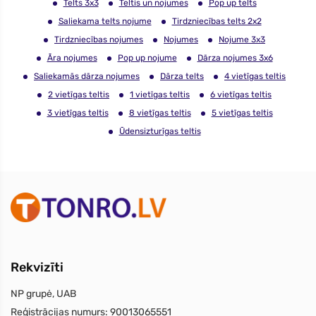
Telts 3x3
Teltis un nojumes
Pop up telts
Saliekama telts nojume
Tirdzniecības telts 2x2
Tirdzniecības nojumes
Nojumes
Nojume 3x3
Āra nojumes
Pop up nojume
Dārza nojumes 3x6
Saliekamās dārza nojumes
Dārza telts
4 vietīgas teltis
2 vietīgas teltis
1 vietīgas teltis
6 vietīgas teltis
3 vietīgas teltis
8 vietīgas teltis
5 vietīgas teltis
Ūdensizturīgas teltis
Rekvizīti
NP grupė, UAB
Reģistrācijas numurs:
90013065551