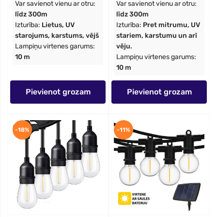
Var savienot vienu ar otru:
Var savienot vienu ar otru:
līdz 300m
līdz 300m
Izturība:
Lietus, UV
Izturība:
Pret mitrumu, UV
starojums, karstums, vējš
stariem, karstumu un arī
Lampiņu virtenes garums:
vēju.
10 m
Lampiņu virtenes garums:
10 m
Pievienot grozam
Pievienot grozam
-18%
-11%