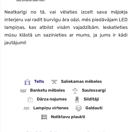
Neatkarīgi no tā, vai vēlaties izcelt sava mājokļa
interjeru vai radīt burvīgu āra oāzi, mēs piedāvājam LED
lampiņas, kas atbilst visām vajadzībām. Ieskatieties
mūsu klāstā un sazinieties ar mums, ja jums ir kādi
jautājumi!
Telts
Saliekamas mēbeles
Banketu mēbeles
Saulessargi
Dārza nojumes
Sildītāji
Lampiņu virtenes
Galdauti
Noliktavu plaukti