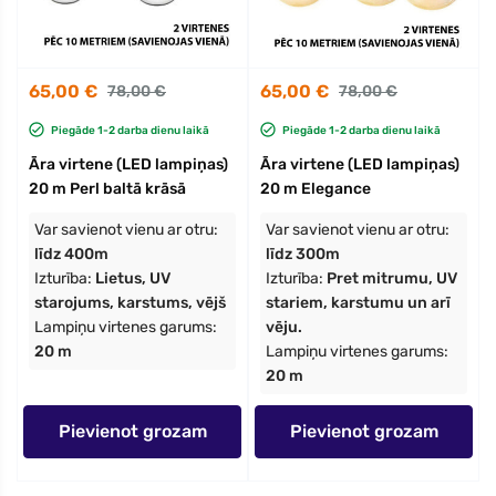
65,00 €
65,00 €
78,00 €
78,00 €
Piegāde 1-2 darba dienu laikā
Piegāde 1-2 darba dienu laikā
Āra virtene (LED lampiņas)
Āra virtene (LED lampiņas)
20 m Perl baltā krāsā
20 m Elegance
Var savienot vienu ar otru:
Var savienot vienu ar otru:
līdz 400m
līdz 300m
Izturība:
Lietus, UV
Izturība:
Pret mitrumu, UV
starojums, karstums, vējš
stariem, karstumu un arī
Lampiņu virtenes garums:
vēju.
20 m
Lampiņu virtenes garums:
20 m
Pievienot grozam
Pievienot grozam