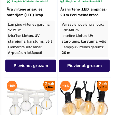
Piegāde 1-2 darba dienu laikā
Piegāde 1-2 darba dienu laikā
Āra virtene ar saules
Āra virtene (LED lampiņas)
baterijām (LED) Drop
20 m Perl melnā krāsā
Lampiņu virtenes garums:
Var savienot vienu ar otru:
12.25 m
līdz 400m
Izturība:
Lietus, UV
Izturība:
Lietus, UV
starojums, karstums, vējš
starojums, karstums, vējš
Piemērots lietošanai:
Lampiņu virtenes garums:
Ārpusē un iekšpusē
20 m
Pievienot grozam
Pievienot grozam
-16%
-16%