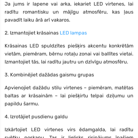
Ja jums ir lapene vai arka, iekariet LED virtenes, lai
radītu romantisku un mājīgu atmosfēru, kas ļaus
pavadīt laiku ārā arī vakaros.
2. Izmantojiet krāsainas
LED lampas
Krāsainas LED spuldzītes piešķirs akcentu konkrētām
vietām, piemēram, bērnu rotaļu zonai vai ballītes vietai.
Izmantojiet tās, lai radītu jautru un dzīvīgu atmosfēru.
3. Kombinējiet dažādas gaismu grupas
Apvienojiet dažādu stilu virtenes – piemēram, matētas
baltas ar krāsainām – lai piešķirtu telpai dziļumu un
papildu šarmu.
4. Izrotājiet pusdienu galdu
Izkārtojiet LED virtenes virs ēdamgalda, lai radītu
svētku noskaņu. Tas ir lielisks risinājums īpašiem