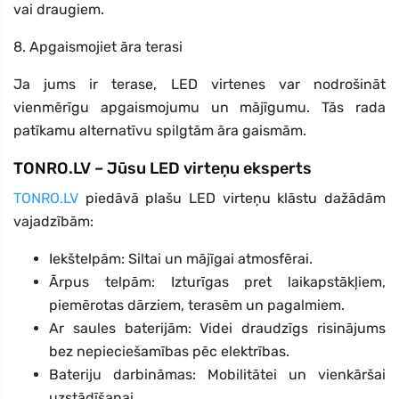
vai draugiem.
8. Apgaismojiet āra terasi
Ja jums ir terase, LED virtenes var nodrošināt
vienmērīgu apgaismojumu un mājīgumu. Tās rada
patīkamu alternatīvu spilgtām āra gaismām.
TONRO.LV – Jūsu LED virteņu eksperts
TONRO.LV
piedāvā plašu LED virteņu klāstu dažādām
vajadzībām:
Iekštelpām: Siltai un mājīgai atmosfērai.
Ārpus telpām: Izturīgas pret laikapstākļiem,
piemērotas dārziem, terasēm un pagalmiem.
Ar saules baterijām: Videi draudzīgs risinājums
bez nepieciešamības pēc elektrības.
Bateriju darbināmas: Mobilitātei un vienkāršai
uzstādīšanai.