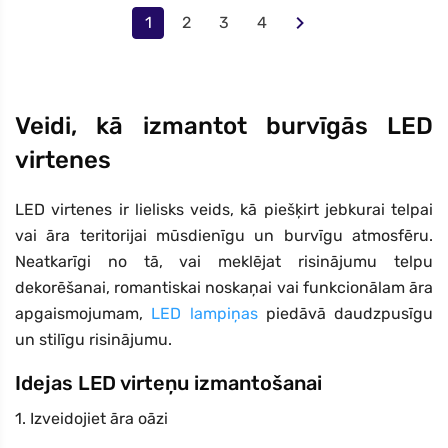
1
2
3
4
Veidi, kā izmantot burvīgās LED
virtenes
LED virtenes ir lielisks veids, kā piešķirt jebkurai telpai
vai āra teritorijai mūsdienīgu un burvīgu atmosfēru.
Neatkarīgi no tā, vai meklējat risinājumu telpu
dekorēšanai, romantiskai noskaņai vai funkcionālam āra
apgaismojumam,
LED lampiņas
piedāvā daudzpusīgu
un stilīgu risinājumu.
Idejas LED virteņu izmantošanai
1. Izveidojiet āra oāzi