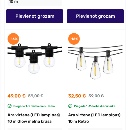
10 m
Pievienot grozam
Pievienot grozam
-16%
-16%
49,00 €
32,50 €
59,00 €
39,00 €
Piegāde 1-2 darba dienu laikā
Piegāde 1-2 darba dienu laikā
Āra virtene (LED lampiņas)
Āra virtene (LED lampiņas)
10 m Glow melna krāsa
10 m Retro