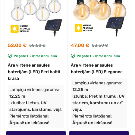
52,00 €
47,00 €
58,50 €
53,50 €
Piegāde 1-2 darba dienu laikā
Piegāde 1-2 darba dienu laikā
Āra virtene ar saules
Āra virtene ar saules
baterijām (LED) Perl baltā
baterijām (LED) Elegance
krāsā
Lampiņu virtenes garums:
Lampiņu virtenes garums:
12.25 m
12.25 m
Izturība:
Pret mitrumu, UV
Izturība:
Lietus, UV
stariem, karstumu un arī
starojums, karstums, vējš
vēju.
Piemērots lietošanai:
Piemērots lietošanai:
Ārpusē un iekšpusē
Ārpusē un iekšpusē