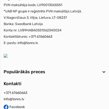
PVN maksātāja kods:
LV90013065551
*UAB NP grupė ir reģistrēts PVN maksātājs Latvijā.
V.Nagevičiaus 3, Viļņa, Lietuva, LT-08237
Banka:
Swedbank Latvija
Konta nr:
LV89HABA0551062340024
Kontakttālrunis:
+371 67660663
E-pasts:
info@tonro.lv
Populārākās preces
Kontakti
+371 67660663
info@tonro.lv
Facebook