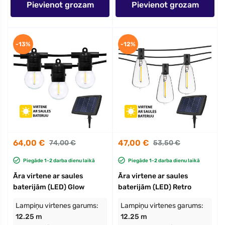
Pievienot grozam
Pievienot grozam
-13%
-12%
64,00 €
47,00 €
74,00 €
53,50 €
Piegāde 1-2 darba dienu laikā
Piegāde 1-2 darba dienu laikā
Āra virtene ar saules
Āra virtene ar saules
baterijām (LED) Glow
baterijām (LED) Retro
Lampiņu virtenes garums:
Lampiņu virtenes garums:
12.25 m
12.25 m