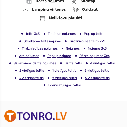
Dārza nojumes
Sildītāji
Lampiņu virtenes
Galdauti
Noliktavu plaukti
Telts 3x3
Teltis un nojumes
Pop up telts
Saliekama telts nojume
Tirdzniecības telts 2x2
Tirdzniecības nojumes
Nojumes
Nojume 3x3
Āra nojumes
Pop up nojume
Dārza nojumes 3x6
Saliekamās dārza nojumes
Dārza telts
4 vietīgas teltis
2 vietīgas teltis
1 vietīgas teltis
6 vietīgas teltis
3 vietīgas teltis
8 vietīgas teltis
5 vietīgas teltis
Ūdensizturīgas teltis