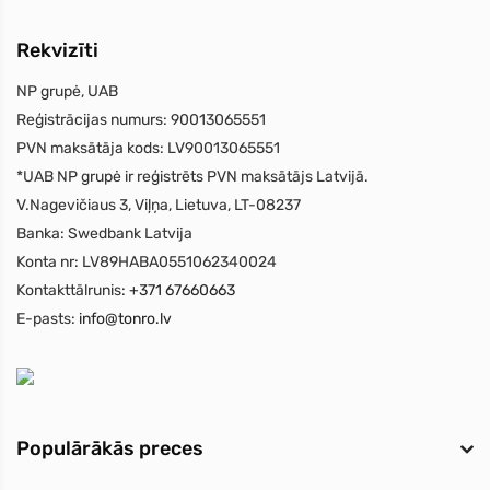
Rekvizīti
NP grupė, UAB
Reģistrācijas numurs:
90013065551
PVN maksātāja kods:
LV90013065551
*UAB NP grupė ir reģistrēts PVN maksātājs Latvijā.
V.Nagevičiaus 3, Viļņa, Lietuva, LT-08237
Banka:
Swedbank Latvija
Konta nr:
LV89HABA0551062340024
Kontakttālrunis:
+371 67660663
E-pasts:
info@tonro.lv
Populārākās preces