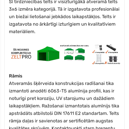
Šī tirdzniecības telts ir visizturīgākā atveramā telts
3x6 izmēra kategorijā. Tā ir izgatavota profesionālai
un biežai lietošanai jebkādos laikapstākļos. Telts ir
izgatavota no ārkārtīgi izturīgiem un kvalitatīviem
materiāliem.
Rāmis
Atveramās šķērveida konstrukcijas radīšanai tika
izmantoti anodēti 6063-T5 alumīnija profili, kas ir
noturīgi pret koroziju, UV starojumu un dažādiem
laikapstākļiem. Ražošanai izmantotais alumīnijs tika
apstrādāts atbilstoši DIN 17611 E2 standartam. Telts
rāmja daļas ir savienotas ar sertificētām augstas
kvalitātes skrūvēm. Kontaktpunkti starp brezentu