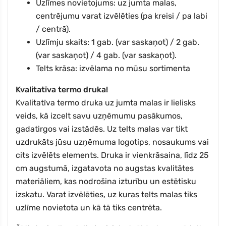
Uzlīmes novietojums: uz jumta malas,
centrējumu varat izvēlēties (pa kreisi / pa labi
/ centrā).
Uzlīmju skaits: 1 gab. (var saskaņot) / 2 gab.
(var saskaņot) / 4 gab. (var saskaņot).
Telts krāsa: izvēlama no mūsu sortimenta
Kvalitatīva termo druka!
Kvalitatīva termo druka uz jumta malas ir lielisks
veids, kā izcelt savu uzņēmumu pasākumos,
gadatirgos vai izstādēs. Uz telts malas var tikt
uzdrukāts jūsu uzņēmuma logotips, nosaukums vai
cits izvēlēts elements. Druka ir vienkrāsaina, līdz 25
cm augstumā, izgatavota no augstas kvalitātes
materiāliem, kas nodrošina izturību un estētisku
izskatu. Varat izvēlēties, uz kuras telts malas tiks
uzlīme novietota un kā tā tiks centrēta.