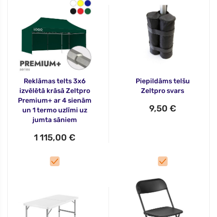
Reklāmas telts 3x6
Piepildāms telšu
izvēlētā krāsā Zeltpro
Zeltpro svars
Premium+ ar 4 sienām
9,50 €
un 1 termo uzlīmi uz
jumta sāniem
1 115,00 €