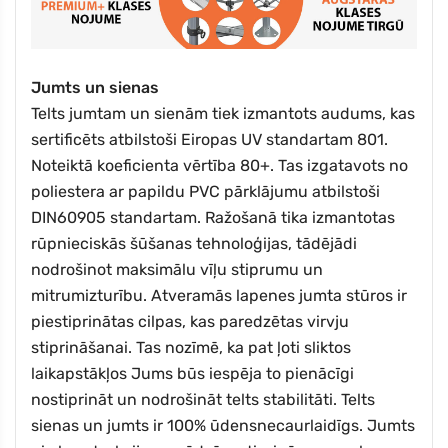
Jumts un sienas
Telts jumtam un sienām tiek izmantots audums, kas
sertificēts atbilstoši Eiropas UV standartam 801.
Noteiktā
koeficienta vērtība 80+. Tas izgatavots no
poliestera ar papildu PVC pārklājumu atbilstoši
DIN60905 standartam.
Ražošanā tika izmantotas
rūpnieciskās šūšanas tehnoloģijas, tādējādi
nodrošinot maksimālu vīļu stiprumu un
mitrumizturību. Atveramās lapenes jumta stūros ir
piestiprinātas cilpas, kas paredzētas virvju
stiprināšanai. Tas nozīmē, ka pat ļoti sliktos
laikapstākļos Jums būs iespēja to pienācīgi
nostiprināt un nodrošināt telts stabilitāti. Telts
sienas un jumts ir 100% ūdensnecaurlaidīgs. Jumts