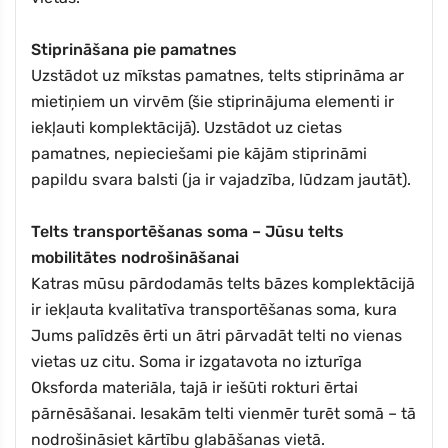
Stiprināšana pie pamatnes
Uzstādot uz mīkstas pamatnes, telts stiprināma ar
mietiņiem un virvēm (šie stiprinājuma elementi ir
iekļauti komplektācijā). Uzstādot uz cietas
pamatnes, nepieciešami pie kājām stiprināmi
papildu svara balsti (ja ir vajadzība, lūdzam jautāt).
Telts transportēšanas soma – Jūsu telts
mobilitātes nodrošināšanai
Katras mūsu pārdodamās telts bāzes komplektācijā
ir iekļauta kvalitatīva transportēšanas soma, kura
Jums palīdzēs ērti un ātri pārvadāt telti no vienas
vietas uz citu. Soma ir izgatavota no izturīga
Oksforda materiāla, tajā ir iešūti rokturi ērtai
pārnēsāšanai. Iesakām telti vienmēr turēt somā – tā
nodrošināsiet kārtību glabāšanas vietā.