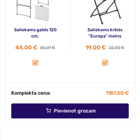
Saliekams galds 120
Saliekams krēsls
cm.
“Europa” melns
44,00 €
19,00 €
55,01 €
22,00 €
Komplekta cena:
1187,50 €
Pievienot grozam