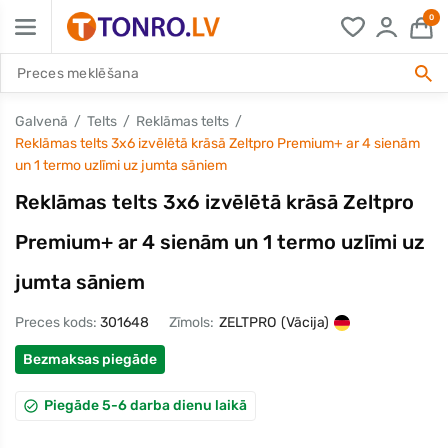
0
Galvenā
Telts
Reklāmas telts
Reklāmas telts 3x6 izvēlētā krāsā Zeltpro Premium+ ar 4 sienām
un 1 termo uzlīmi uz jumta sāniem
Reklāmas telts 3x6 izvēlētā krāsā Zeltpro
Premium+ ar 4 sienām un 1 termo uzlīmi uz
jumta sāniem
Preces kods:
301648
Zīmols:
ZELTPRO
(Vācija)
Bezmaksas piegāde
Piegāde 5-6 darba dienu laikā