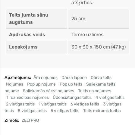
atšķirties.
Telts jumta sānu
25 cm
augstums
Apdrukas veids
Termo uzlīmes
Lepakojums
30 x 30 x 150 cm (47 kg)
Apzīmējums:
Āra nojumes
Dārza lapene
Dārza telts
Nojumes
Pop up nojume
Pop up telts
Saliekama telts
nojume
Saliekamās dārza nojumes
Teltis un nojumes
Tirdzniecības nojumes
Ūdensizturīgas teltis
4 vietīgas teltis
2 vietīgas teltis
1 vietīgas teltis
6 vietīgas teltis
3 vietīgas
teltis
8 vietīgas teltis
5 vietīgas teltis
Telts mitrumizturība
Zīmols:
ZELTPRO