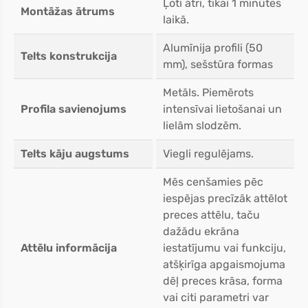
Ļoti ātri, tikai 1 minūtes
Montāžas ātrums
laikā.
Alumīnija profili (50
Telts konstrukcija
mm), sešstūra formas
Metāls. Piemērots
Profila savienojums
intensīvai lietošanai un
lielām slodzēm.
Telts kāju augstums
Viegli regulējams.
Mēs cenšamies pēc
iespējas precīzāk attēlot
preces attēlu, taču
dažādu ekrāna
Attēlu informācija
iestatījumu vai funkciju,
atšķirīga apgaismojuma
dēļ preces krāsa, forma
vai citi parametri var