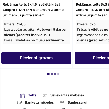
Reklāmas telts 3x4,5 izvēlētā krāsā
Reklāmas telts 3x3 i
Zeltpro TITAN ar 4 sienām un 2 termo
Zeltpro TITAN ar 4 
uzlīmēm uz jumta sāniem
uzlīmi uz jumta sān
Izmērs:
3x4,5
Izmērs:
3x3
Izgatavošanas laiks::
Aptuveni 5 darba
Krāsa:
Izvēlēties n
dienas (precizēt individuāli)
Izgatavošanas laiks:
Krāsa:
Izvēlēties no mūsu sortimenta
dienas (precizēt ind
Pievienot grozam
Pievien
Telts
Saliekamas mēbeles
Banketu mēbeles
Saulessargi