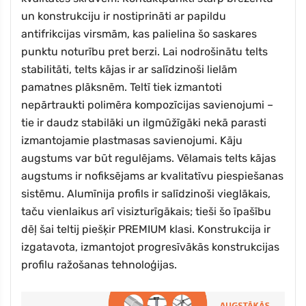
un konstrukciju ir nostiprināti ar papildu
antifrikcijas virsmām, kas palielina šo saskares
punktu noturību pret berzi. Lai nodrošinātu telts
stabilitāti, telts kājas ir ar salīdzinoši lielām
pamatnes plāksnēm. Teltī tiek izmantoti
nepārtraukti polimēra kompozīcijas savienojumi –
tie ir daudz stabilāki un ilgmūžīgāki nekā parasti
izmantojamie plastmasas savienojumi. Kāju
augstums var būt regulējams. Vēlamais telts kājas
augstums ir nofiksējams ar kvalitatīvu piespiešanas
sistēmu. Alumīnija profils ir salīdzinoši vieglākais,
taču vienlaikus arī visizturīgākais; tieši šo īpašību
dēļ šai teltij piešķir PREMIUM klasi. Konstrukcija ir
izgatavota, izmantojot progresīvākās konstrukcijas
profilu ražošanas tehnoloģijas.