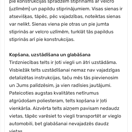
pie konstrukcijas sprādzēm stiprināms ar velcro
(uzlīmēm) un papildu stiprinājumiem. Visas sienas ir
atsevišķas, tāpēc, pēc vajadzības, noteiktas sienas
var nelikt. Sienas viena pie otras un pie jumta
stiprinās ar velcro uzlīmēm, turklāt tās papildus
stiprinās arī pie konstrukcijas.
Kopšana, uzstādīšana un glabāšana
Tirdzniecības telts ir ļoti viegli un ātri uzstādāma.
Visbiežāk telts uzstādīšanai nemaz nav vajadzīgas
detalizētas instrukcijas, taču mēs tās pievienosim
un Jums palīdzēsim, ja vien radīsies jautājumi.
Pateicoties augstas kvalitātes netīrumus
atgrūdošam poliesteram, telts kopšana ir ļoti
vienkārša. Aizvērta telts aizņem pavisam nedaudz
vietas, tāpēc varēsiet to viegli transportēt ar vieglo
automobili, bet glabāšanai nevajadzēs daudz
vietas.