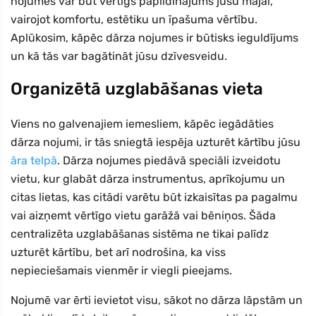
nojumes var būt vērtīgs papildinājums jūsu mājai,
vairojot komfortu, estētiku un īpašuma vērtību.
Aplūkosim, kāpēc dārza nojumes ir būtisks ieguldījums
un kā tās var bagātināt jūsu dzīvesveidu.
Organizētā uzglabāšanas vieta
Viens no galvenajiem iemesliem, kāpēc iegādāties
dārza nojumi, ir tās sniegtā iespēja uzturēt kārtību jūsu
āra telpā
. Dārza nojumes piedāvā speciāli izveidotu
vietu, kur glabāt dārza instrumentus, aprīkojumu un
citas lietas, kas citādi varētu būt izkaisītas pa pagalmu
vai aizņemt vērtīgo vietu garāžā vai bēniņos. Šāda
centralizēta uzglabāšanas sistēma ne tikai palīdz
uzturēt kārtību, bet arī nodrošina, ka viss
nepieciešamais vienmēr ir viegli pieejams.
Nojumē var ērti ievietot visu, sākot no dārza lāpstām un