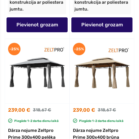
konstrukcija ar poliestera
konstrukcija ar poliestera
jumtu.
jumtu.
Pievienot grozam
Pievienot grozam
-25%
-25%
239,00 €
239,00 €
318,67 €
318,67 €
Piegāde 1-2 darba dienu laikā
Piegāde 1-2 darba dienu laikā
Dārza nojume Zeltpro
Dārza nojume Zeltpro
Prime 300x400 pelēka
Prime 300x400 brūna