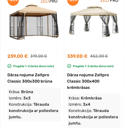
-25%
-25%
239,00 €
339,00 €
319,00 €
452,00 €
Piegāde 1-2 darba dienu laikā
Piegāde 1-2 darba dienu laikā
Dārza nojume Zeltpro
Dārza nojume Zeltpro
Classic 300x300 brūna
Classic 300x400
krēmkrāsas
Krāsa:
Brūna
Izmērs:
3x3
Krāsa:
Krēmkrāsa
Konstrukcija:
Tērauda
Izmērs:
3x4
konstrukcija ar poliestera
Konstrukcija:
Tērauda
jumtu.
konstrukcija ar poliestera
jumtu.