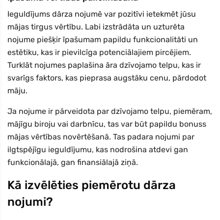
Ieguldījums dārza nojumē var pozitīvi ietekmēt jūsu
mājas tirgus vērtību. Labi izstrādāta un uzturēta
nojume piešķir īpašumam papildu funkcionalitāti un
estētiku, kas ir pievilcīga potenciālajiem pircējiem.
Turklāt nojumes paplašina āra dzīvojamo telpu, kas ir
svarīgs faktors, kas pieprasa augstāku cenu, pārdodot
māju.
Ja nojume ir pārveidota par dzīvojamo telpu, piemēram,
mājīgu biroju vai darbnīcu, tas var būt papildu bonuss
mājas vērtības novērtēšanā. Tas padara nojumi par
ilgtspējīgu ieguldījumu, kas nodrošina atdevi gan
funkcionālajā, gan finansiālajā ziņā.
Kā izvēlēties piemērotu dārza
nojumi?