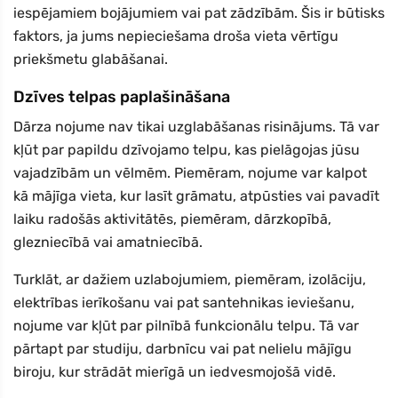
iespējamiem bojājumiem vai pat zādzībām. Šis ir būtisks
faktors, ja jums nepieciešama droša vieta vērtīgu
priekšmetu glabāšanai.
Dzīves telpas paplašināšana
Dārza nojume nav tikai uzglabāšanas risinājums. Tā var
kļūt par papildu dzīvojamo telpu, kas pielāgojas jūsu
vajadzībām un vēlmēm. Piemēram, nojume var kalpot
kā mājīga vieta, kur lasīt grāmatu, atpūsties vai pavadīt
laiku radošās aktivitātēs, piemēram, dārzkopībā,
glezniecībā vai amatniecībā.
Turklāt, ar dažiem uzlabojumiem, piemēram, izolāciju,
elektrības ierīkošanu vai pat santehnikas ieviešanu,
nojume var kļūt par pilnībā funkcionālu telpu. Tā var
pārtapt par studiju, darbnīcu vai pat nelielu mājīgu
biroju, kur strādāt mierīgā un iedvesmojošā vidē.