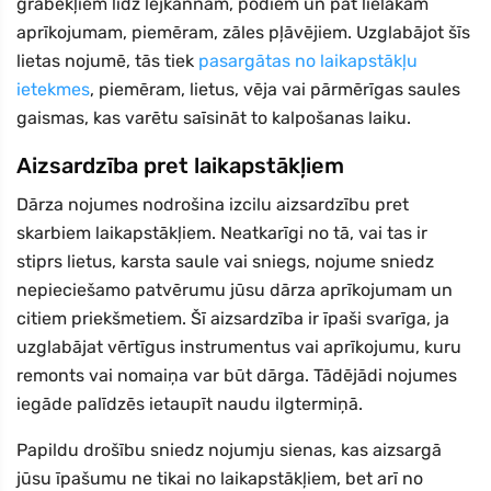
grābekļiem līdz lejkannām, podiem un pat lielākam
aprīkojumam, piemēram, zāles pļāvējiem. Uzglabājot šīs
lietas nojumē, tās tiek
pasargātas no laikapstākļu
ietekmes
, piemēram, lietus, vēja vai pārmērīgas saules
gaismas, kas varētu saīsināt to kalpošanas laiku.
Aizsardzība pret laikapstākļiem
Dārza nojumes nodrošina izcilu aizsardzību pret
skarbiem laikapstākļiem. Neatkarīgi no tā, vai tas ir
stiprs lietus, karsta saule vai sniegs, nojume sniedz
nepieciešamo patvērumu jūsu dārza aprīkojumam un
citiem priekšmetiem. Šī aizsardzība ir īpaši svarīga, ja
uzglabājat vērtīgus instrumentus vai aprīkojumu, kuru
remonts vai nomaiņa var būt dārga. Tādējādi nojumes
iegāde palīdzēs ietaupīt naudu ilgtermiņā.
Papildu drošību sniedz nojumju sienas, kas aizsargā
jūsu īpašumu ne tikai no laikapstākļiem, bet arī no