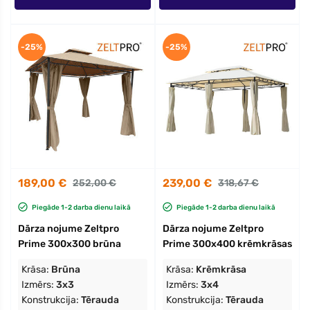
-25%
-25%
189,00 €
239,00 €
252,00 €
318,67 €
Piegāde 1-2 darba dienu laikā
Piegāde 1-2 darba dienu laikā
Dārza nojume Zeltpro
Dārza nojume Zeltpro
Prime 300x300 brūna
Prime 300x400 krēmkrāsas
Krāsa:
Brūna
Krāsa:
Krēmkrāsa
Izmērs:
3x3
Izmērs:
3x4
Konstrukcija:
Tērauda
Konstrukcija:
Tērauda