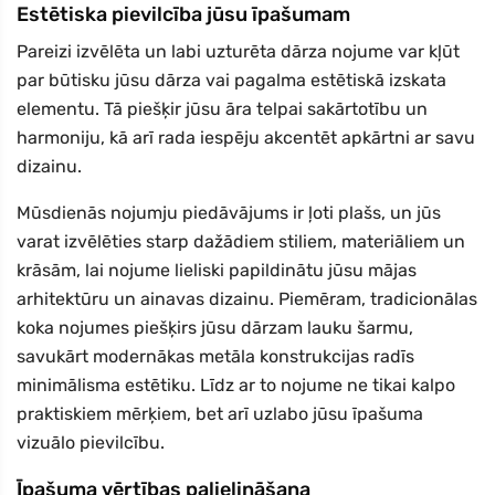
Estētiska pievilcība jūsu īpašumam
Pareizi izvēlēta un labi uzturēta dārza nojume var kļūt
par būtisku jūsu dārza vai pagalma estētiskā izskata
elementu. Tā piešķir jūsu āra telpai sakārtotību un
harmoniju, kā arī rada iespēju akcentēt apkārtni ar savu
dizainu.
Mūsdienās nojumju piedāvājums ir ļoti plašs, un jūs
varat izvēlēties starp dažādiem stiliem, materiāliem un
krāsām, lai nojume lieliski papildinātu jūsu mājas
arhitektūru un ainavas dizainu. Piemēram, tradicionālas
koka nojumes piešķirs jūsu dārzam lauku šarmu,
savukārt modernākas metāla konstrukcijas radīs
minimālisma estētiku. Līdz ar to nojume ne tikai kalpo
praktiskiem mērķiem, bet arī uzlabo jūsu īpašuma
vizuālo pievilcību.
Īpašuma vērtības palielināšana