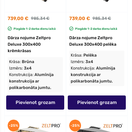
739,00 €
739,00 €
985,34 €
985,34 €
Piegāde 1-2 darba dienu laikā
Piegāde 1-2 darba dienu laikā
Dārza nojume Zeltpro
Dārza nojume Zeltpro
Deluxe 300x400
Deluxe 300x400 pelēka
krēmkrāsas
Krāsa:
Pelēka
Krāsa:
Brūna
Izmērs:
3x4
Izmērs:
3x4
Konstrukcija:
Alumīnija
Konstrukcija:
Alumīnija
konstrukcija ar
konstrukcija ar
polikarbonāta jumtu.
polikarbonāta jumtu.
Pievienot grozam
Pievienot grozam
-25%
-25%