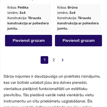
Krāsa:
Pelēka
Krāsa:
Brūna
Izmērs:
3x4
Izmērs:
3x4
Konstrukcija:
Tērauda
Konstrukcija:
Tērauda
konstrukcija ar poliestera
konstrukcija ar poliestera
jumtu.
jumtu.
Pievienot grozam
Pievienot grozam
1
2
Dārza nojumes ir daudzpusīgs un praktisks risinājums,
kas var būtiski uzlabot jūsu āra dzīves pieredzi,
vienlaikus piešķirot funkcionalitāti un estētisku
pievilcību. Tās piedāvā vairāk nekā vienkāršu vietu
instrumentu un citu priekšmetu uzglabāšanai. Šīs