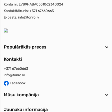
Konta nr:
LV89HABA0551062340024
Kontakttālrunis:
+371 67660663
E-pasts:
info@tonro.lv
Populārākās preces
Kontakti
+371 67660663
info@tonro.lv
Facebook
Mūsu kompānija
Jaunākā informācija