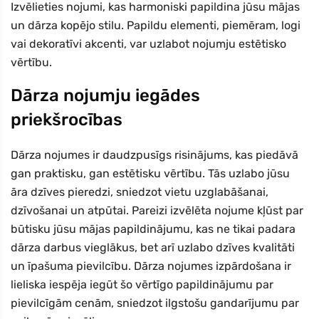
Izvēlieties nojumi, kas harmoniski papildina jūsu mājas
un dārza kopējo stilu. Papildu elementi, piemēram, logi
vai dekoratīvi akcenti, var uzlabot nojumju estētisko
vērtību.
Dārza nojumju iegādes
priekšrocības
Dārza nojumes ir daudzpusīgs risinājums, kas piedāvā
gan praktisku, gan estētisku vērtību. Tās uzlabo jūsu
āra dzīves pieredzi, sniedzot vietu uzglabāšanai,
dzīvošanai un atpūtai. Pareizi izvēlēta nojume kļūst par
būtisku jūsu mājas papildinājumu, kas ne tikai padara
dārza darbus vieglākus, bet arī uzlabo dzīves kvalitāti
un īpašuma pievilcību. Dārza nojumes izpārdošana ir
lieliska iespēja iegūt šo vērtīgo papildinājumu par
pievilcīgām cenām, sniedzot ilgstošu gandarījumu par