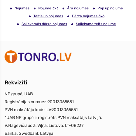
Nojumes
Nojume 3x3
Āra nojumes
Pop up nojume
Teltis un nojumes
Dārza nojumes 3x6
Saliekamās dārza nojumes
Saliekama telts nojume
Rekvizīti
NP grupė, UAB
Reģistrācijas numurs:
90013065551
PVN maksātāja kods:
LV90013065551
*UAB NP grupė ir reģistrēts PVN maksātājs Latvijā.
V.Nagevičiaus 3, Viļņa, Lietuva, LT-08237
Banka:
Swedbank Latvija