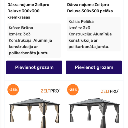
Dārza nojume Zeltpro
Dārza nojume Zeltpro
Deluxe 300x300
Deluxe 300x300 pelēka
krēmkrāsas
Krāsa:
Pelēka
Krāsa:
Brūna
Izmērs:
3x3
Izmērs:
3x3
Konstrukcija:
Alumīnija
Konstrukcija:
Alumīnija
konstrukcija ar
konstrukcija ar
polikarbonāta jumtu.
polikarbonāta jumtu.
Pievienot grozam
Pievienot grozam
-25%
-25%