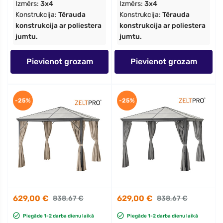
Izmērs:
3x4
Izmērs:
3x4
Konstrukcija:
Tērauda
Konstrukcija:
Tērauda
konstrukcija ar poliestera
konstrukcija ar poliestera
jumtu.
jumtu.
Pievienot grozam
Pievienot grozam
-25%
-25%
629,00 €
629,00 €
838,67 €
838,67 €
Piegāde 1-2 darba dienu laikā
Piegāde 1-2 darba dienu laikā