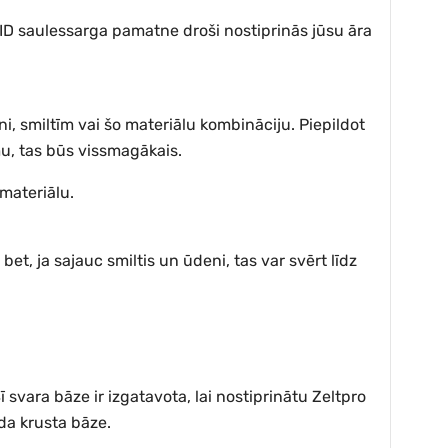
LID saulessarga pamatne droši nostiprinās jūsu āra
ni, smiltīm vai šo materiālu kombināciju. Piepildot
umu, tas būs vissmagākais.
 materiālu.
et, ja sajauc smiltis un ūdeni, tas var svērt līdz
ī svara bāze ir izgatavota, lai nostiprinātu Zeltpro
eida krusta bāze.