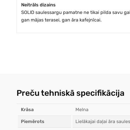
Neitrāls dizains
SOLID saulessargu pamatne ne tikai pilda savu galven
gan mājas terasei, gan āra kafejnīcai.
Preču tehniskā specifikācija
Krāsa
Melna
Piemērots
Lielākajai daļai āra saul