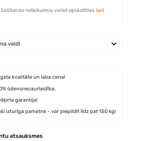
Sūtīšanas noteikumus variet apskatīties
šeit
ma veidi
gsta kvalitāte un laba cena!
0% ūdensnecaurlaidība.
ešķirta garantija!
aši izturīga pamatne - var piepildīt līdz pat 150 kg!
entu atsauksmes