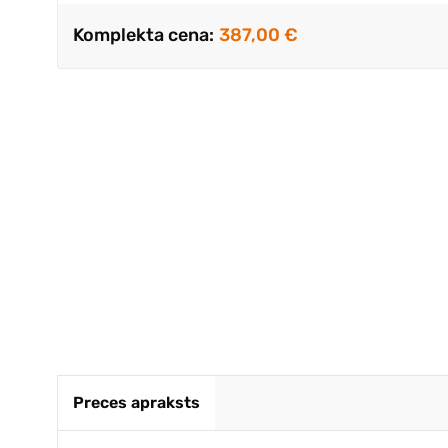
Komplekta cena:
387,00 €
Jauks kv
Inese Ble
Preces apraksts