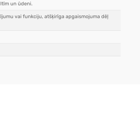
miltīm un ūdeni.
ījumu vai funkciju, atšķirīga apgaismojuma dēļ