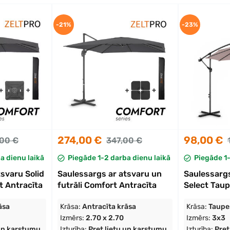
-21%
-23%
274,00 €
98,00 €
00 €
347,00 €
a dienu laikā
Piegāde 1-2 darba dienu laikā
Piegāde 1-
svaru Solid
Saulessargs ar atsvaru un
Saulessargs
t Antracīta
futrāli Comfort Antracīta
Select Taup
āsa
Krāsa:
Antracīta krāsa
Krāsa:
Taupe
Izmērs:
2.70 x 2.70
Izmērs:
3x3
 un karstumu
Izturība:
Pret lietu un karstumu
Izturība:
Pret