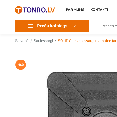
PAR MUMS
KONTAKTI
Preču katalogs
Galvenā
Saulessargi
SOLID āra saulessargu pamatne (ar 
-16%