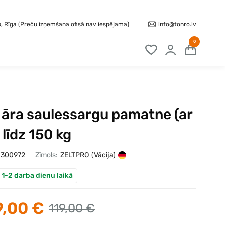
info@tonro.lv
b, Rīga (Preču izņemšana ofisā nav iespējama)
0
 āra saulessargu pamatne (ar
 līdz 150 kg
300972
Zīmols:
ZELTPRO
(Vācija)
 1-2 darba dienu laikā
,00 €
119,00 €