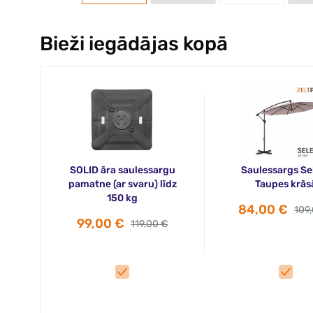
Bieži iegādājas kopā
SOLID āra saulessargu
Saulessargs Se
pamatne (ar svaru) līdz
Taupes krās
150 kg
84,00 €
109
99,00 €
119,00 €