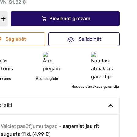
VN: 81,82 €
Pievienot grozam
Saglabāt
Salīdzināt
irkums
Ātra piegāde
Naudas atmaksas garantija
laiki
Veiciet pasūtījumu tagad -
saņemiet jau rīt
augusts 11 d. (4,99 €)