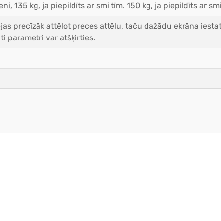
eni, 135 kg, ja piepildīts ar smiltīm. 150 kg, ja piepildīts ar s
as precīzāk attēlot preces attēlu, taču dažādu ekrāna iestat
ti parametri var atšķirties.