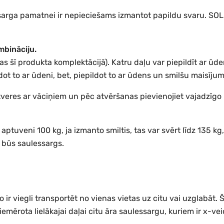
essarga pamatnei ir nepieciešams izmantot papildu svaru. SO
mbināciju.
as šī produkta komplektācijā). Katru daļu var piepildīt ar ūde
ldot to ar ūdeni, bet, piepildot to ar ūdens un smilšu maisīj
s atveres ar vāciņiem un pēc atvēršanas pievienojiet vajadzīgo
uveni 100 kg, ja izmanto smiltis, tas var svērt līdz 135 kg, b
s būs saulessargs.
ir viegli transportēt no vienas vietas uz citu vai uzglabāt. Š
iemērota lielākajai daļai citu āra saulessargu, kuriem ir x-v