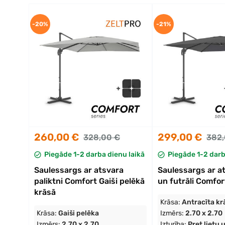
-20%
-21%
260,00 €
299,00 €
328,00 €
382,
Piegāde 1-2 darba dienu laikā
Piegāde 1-2 darb
Saulessargs ar atsvara
Saulessargs ar at
paliktni Comfort Gaiši pelēkā
un futrāli Comfor
krāsā
Krāsa:
Antracīta kr
Krāsa:
Gaiši pelēka
Izmērs:
2.70 x 2.70
Izmērs:
2.70 x 2.70
Izturība:
Pret lietu