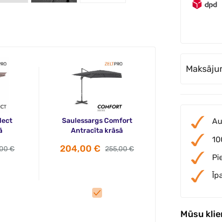
Maksāju
lect
Saulessargs Comfort
Au
ā
Antracīta krāsā
10
204,00 €
,00 €
255,00 €
Pi
Īp
Mūsu kli