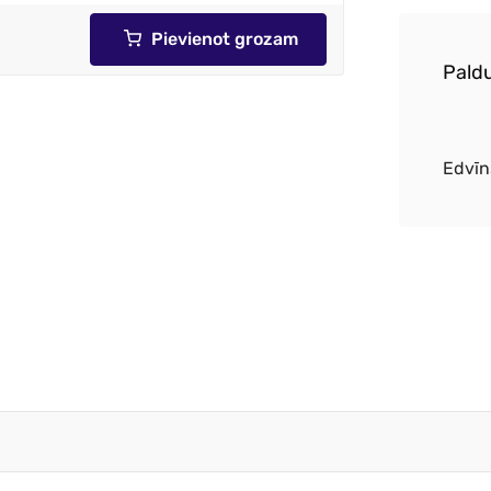
Pievienot grozam
alitatīvs saulessargs, ātra piegāde
Paldu
kte
Edvīn