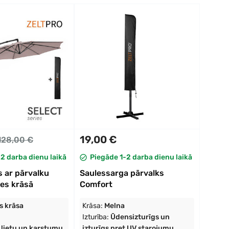
19,00 €
128,00 €
2 darba dienu laikā
Piegāde 1-2 darba dienu laikā
 ar pārvalku
Saulessarga pārvalks
es krāsā
Comfort
s krāsa
Krāsa:
Melna
Izturība:
Ūdensizturīgs un
 lietu un karstumu
izturīgs pret UV starojumu