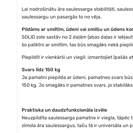
Lai nodrošinātu āra saulessarga stabilitāti, saul
saulessargu un pasargās to no vēja.
Pildāms ar smiltīm, ūdeni vai smilšu un ūdens ko
SOLID zole sastāv no 2 daļām (abas daļas ir iekļaut
šo paliktni ar smiltīm, tas būs smagāks nekā piepi
Piepildīt ir vienkārši un viegli: izmantojiet īpašā
Svars līdz 150 kg
Ja pamatni piepilda ar ūdeni, pamatnes svars būs apt
150 kg. Jo smagāks ir pamatnes svars, jo stabilāk
Praktiska un daudzfunkcionāla izvēle
Neuzpildīta saulessarga pamatne ir viegla, tāpēc to 
zīmola āra saulessargus, taču tā ir universāla un p