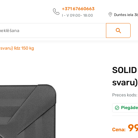
+371 67660663
Duntes iela 3
I - V 09:00- 18:00
svaru) līdz 150 kg
SOLID
svaru)
Preces kods:
Piegāde
99
Cena: