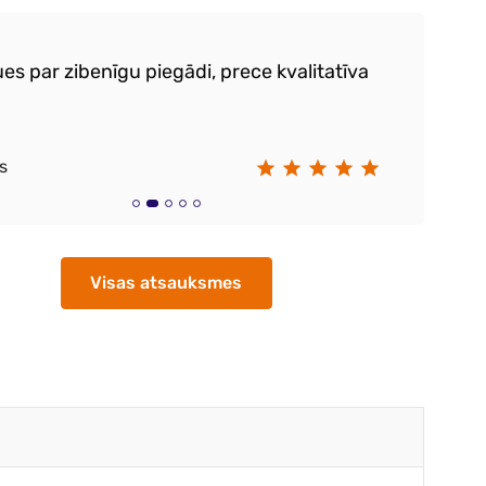
es par zibenīgu piegādi, prece kvalitatīva
Ļo
s
Vi
Visas atsauksmes