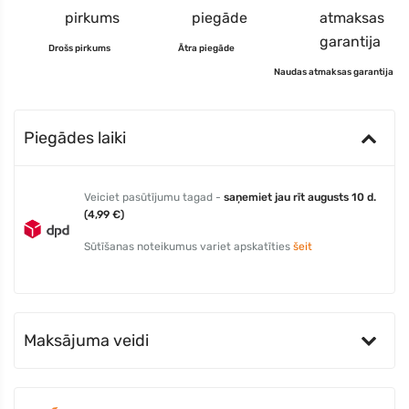
Drošs pirkums
Ātra piegāde
Naudas atmaksas garantija
Piegādes laiki
Veiciet pasūtījumu tagad -
saņemiet jau rīt augusts 10 d.
(4,99 €)
Sūtīšanas noteikumus variet apskatīties
šeit
Maksājuma veidi