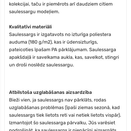
kolekcijai, taču ir piemērots arī daudziem citiem
saulessargu modeļiem.
Kvalitatīvi materiāli
Saulessargs ir izgatavots no izturīga poliestera
auduma (180 g/m2), kas ir ūdensizturīgs,
pateicoties īpašam PA pārklājumam. Saulessarga
apakšdaļā ir savelkama aukla, kas, savelkot, stingri
un droši noslēdz saulessargu.
Atbilstoša uzglabāšanas aizsardzība
Bieži vien, ja saulessargs nav pārklāts, rodas
uzglabāšanas problēmas (īpaši ziemas sezonā, kad
saulessargs tiek lietots reti vai netiek lietots vispār).
Izmantojot šo saulessarga pārvalku, Jūs varēsiet
nodrošināt, ka saulessargs ir pienācīgi aizsargāts,