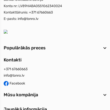
Konta nr:
LV89HABA0551062340024
Kontakttālrunis:
+371 67660663
E-pasts:
info@tonro.lv
Populārākās preces
Kontakti
+371 67660663
info@tonro.lv
Facebook
Mūsu kompānija
Jaunākā informācija