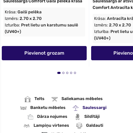
Saulessargs Comfort Gaiši pelēkā krāsā
Saulessargs ar atsva
Comfort Antracīta k
Krāsa:
Gaiši pelēka
Izmērs:
2.70 x 2.70
Krāsa:
Antracīta kr
Izturība:
Pret lietu un karstumu saulē
Izmērs:
2.70 x 2.70
(UV40+)
Izturība:
Pret lietu 
(UV40+)
Pievienot grozam
Pievien
Telts
Saliekamas mēbeles
Banketu mēbeles
Saulessargi
Dārza nojumes
Sildītāji
Lampiņu virtenes
Galdauti