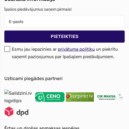
Īpašos piedāvājumus saņem pirmais!
Esmu jau iepazinies ar
privātuma politiku
un piekrītu
saņemt paziņojumus par īpašajiem piedāvājumiem.
Uzticami piegādes partneri
Ērtas un drošas apmaksas iespējas