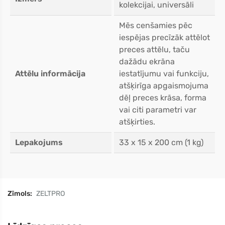
kolekcijai, universāli
Mēs cenšamies pēc
iespējas precīzāk attēlot
preces attēlu, taču
dažādu ekrāna
Attēlu informācija
iestatījumu vai funkciju,
atšķirīga apgaismojuma
dēļ preces krāsa, forma
vai citi parametri var
atšķirties.
Lepakojums
33 x 15 x 200 cm (1 kg)
Zīmols:
ZELTPRO