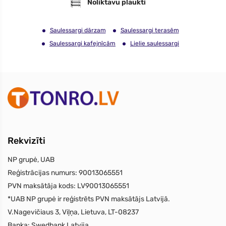
Noliktavu plaukti
Saulessargi dārzam
Saulessargi terasēm
Saulessargi kafejnīcām
Lielie saulessargi
Rekvizīti
NP grupė, UAB
Reģistrācijas numurs:
90013065551
PVN maksātāja kods:
LV90013065551
*UAB NP grupė ir reģistrēts PVN maksātājs Latvijā.
V.Nagevičiaus 3, Viļņa, Lietuva, LT-08237
Banka:
Swedbank Latvija