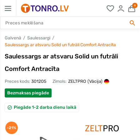
0
Galvenā
Saulessargi
Saulessargs ar atsvaru Solid un futrāli Comfort Antracīta
Saulessargs ar atsvaru Solid un futrāli
Comfort Antracīta
Preces kods:
301205
Zīmols:
ZELTPRO
(Vācija)
Bezmaksas piegāde
Piegāde 1-2 darba dienu laikā
-21%