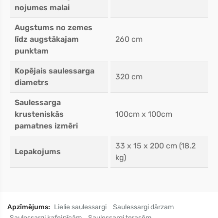
nojumes malai
Augstums no zemes
līdz augstākajam
260 cm
punktam
Kopējais saulessarga
320 cm
diametrs
Saulessarga
krusteniskās
100cm x 100cm
pamatnes izmēri
33 x 15 x 200 cm (18.2
Lepakojums
kg)
Apzīmējums:
Lielie saulessargi
Saulessargi dārzam
Saulessargi kafejnīcām
Saulessargi terasēm