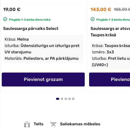
19,00 €
143,00 €
188,00 
Piegāde 1-2 darba dienu laikā
Piegāde 1-2 darba dienu
Saulessarga pārvalks Select
Saulessargs ar atsva
Taupes krāsā
Krāsa:
Melna
Izturība:
Ūdensizturīgs un izturīgs pret
Krāsa:
Taupes krāsa
UV starojumu
Izmērs:
3x3
Materiāls:
Poliesters, ar PA pārklājumu
Izturība:
Pret lietu 
(UV40+)
Pievienot grozam
Pievien
Telts
Saliekamas mēbeles