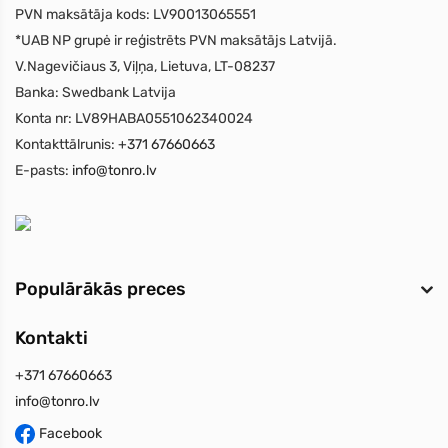
PVN maksātāja kods:
LV90013065551
*UAB NP grupė ir reģistrēts PVN maksātājs Latvijā.
V.Nagevičiaus 3, Viļņa, Lietuva, LT-08237
Banka:
Swedbank Latvija
Konta nr:
LV89HABA0551062340024
Kontakttālrunis:
+371 67660663
E-pasts:
info@tonro.lv
Populārākās preces
Kontakti
+371 67660663
info@tonro.lv
Facebook