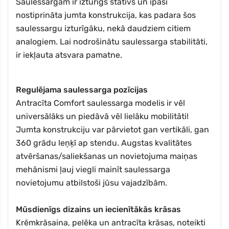
Saulessargam ir izturīgs statīvs un īpaši
nostiprināta jumta konstrukcija, kas padara šos
saulessargu izturīgāku, nekā daudziem citiem
analogiem. Lai nodrošinātu saulessarga stabilitāti,
ir iekļauta atsvara pamatne.
Regulējama saulessarga pozīcijas
Antracīta Comfort saulessarga modelis ir vēl
universālāks un piedāvā vēl lielāku mobilitāti!
Jumta konstrukciju var pārvietot gan vertikāli, gan
360 grādu leņķī ap stendu. Augstas kvalitātes
atvēršanas/saliekšanas un novietojuma maiņas
mehānismi ļauj viegli mainīt saulessarga
novietojumu atbilstoši jūsu vajadzībām.
Mūsdienīgs dizains un iecienītākās krāsas
Krēmkrāsaina, pelēka un antracīta krāsas, noteikti