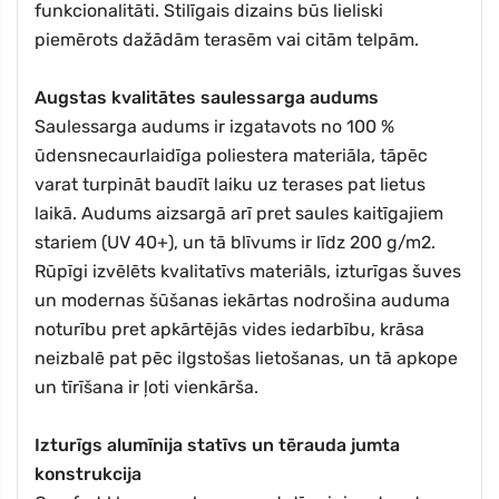
funkcionalitāti. Stilīgais dizains būs lieliski
piemērots dažādām terasēm vai citām telpām.
Augstas kvalitātes saulessarga audums
Saulessarga audums ir izgatavots no 100 %
ūdensnecaurlaidīga poliestera materiāla, tāpēc
varat turpināt baudīt laiku uz terases pat lietus
laikā. Audums aizsargā arī pret saules kaitīgajiem
stariem (UV 40+), un tā blīvums ir līdz 200 g/m2.
Rūpīgi izvēlēts kvalitatīvs materiāls, izturīgas šuves
un modernas šūšanas iekārtas nodrošina auduma
noturību pret apkārtējās vides iedarbību, krāsa
neizbalē pat pēc ilgstošas lietošanas, un tā apkope
un tīrīšana ir ļoti vienkārša.
Izturīgs alumīnija statīvs un tērauda jumta
konstrukcija