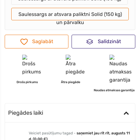
Saulessargs ar atsvara paliktni Solid (150 kg)
un pārvalku
Saglabāt
Salīdzināt
Drošs pirkums
Ātra piegāde
Naudas atmaksas garantija
Piegādes laiki
Veiciet pasūtījumu tagad -
saņemiet jau rīt rīt, augusts 11
d. (0,00 €)