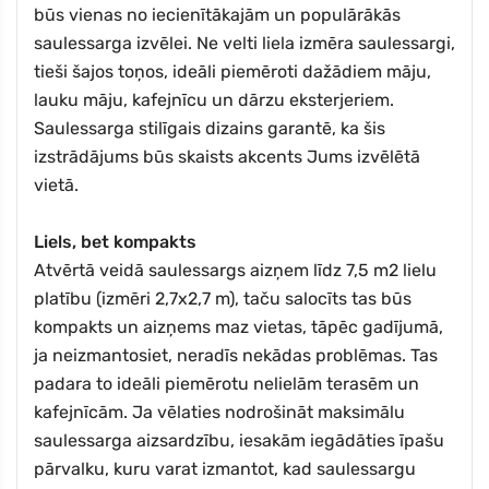
būs vienas no iecienītākajām un populārākās
saulessarga izvēlei. Ne velti liela izmēra saulessargi,
tieši šajos toņos, ideāli piemēroti dažādiem māju,
lauku māju, kafejnīcu un dārzu eksterjeriem.
Saulessarga stilīgais dizains garantē, ka šis
izstrādājums būs skaists akcents Jums izvēlētā
vietā.
Liels, bet kompakts
Atvērtā veidā saulessargs aizņem līdz 7,5 m2 lielu
platību (izmēri 2,7x2,7 m), taču salocīts tas būs
kompakts un aizņems maz vietas, tāpēc gadījumā,
ja neizmantosiet, neradīs nekādas problēmas. Tas
padara to ideāli piemērotu nelielām terasēm un
kafejnīcām. Ja vēlaties nodrošināt maksimālu
saulessarga aizsardzību, iesakām iegādāties īpašu
pārvalku, kuru varat izmantot, kad saulessargu