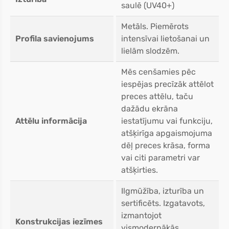
saulē (UV40+)
Metāls. Piemērots
Profila savienojums
intensīvai lietošanai un
lielām slodzēm.
Mēs cenšamies pēc
iespējas precīzāk attēlot
preces attēlu, taču
dažādu ekrāna
Attēlu informācija
iestatījumu vai funkciju,
atšķirīga apgaismojuma
dēļ preces krāsa, forma
vai citi parametri var
atšķirties.
Ilgmūžība, izturība un
sertificēts. Izgatavots,
izmantojot
Konstrukcijas iezīmes
vismodernākās