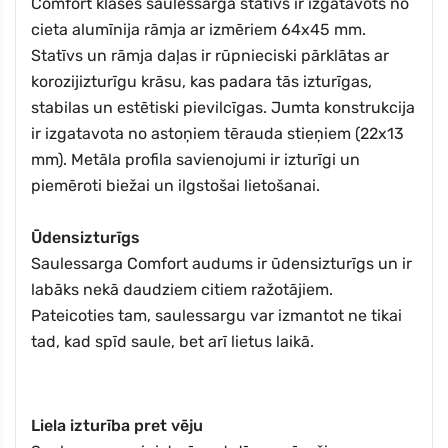
Comfort klases saulessarga statīvs ir izgatavots no
cieta alumīnija rāmja ar izmēriem 64x45 mm.
Statīvs un rāmja daļas ir rūpnieciski pārklātas ar
korozijizturīgu krāsu, kas padara tās izturīgas,
stabilas un estētiski pievilcīgas. Jumta konstrukcija
ir izgatavota no astoņiem tērauda stieņiem (22x13
mm). Metāla profila savienojumi ir izturīgi un
piemēroti biežai un ilgstošai lietošanai.
Ūdensizturīgs
Saulessarga Comfort audums ir ūdensizturīgs un ir
labāks nekā daudziem citiem ražotājiem.
Pateicoties tam, saulessargu var izmantot ne tikai
tad, kad spīd saule, bet arī lietus laikā.
Liela izturība pret vēju