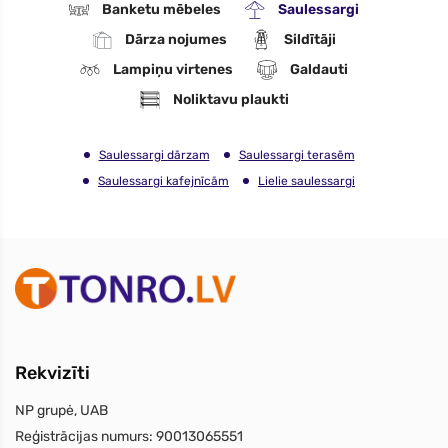
Banketu mēbeles
Saulessargi
Dārza nojumes
Sildītāji
Lampiņu virtenes
Galdauti
Noliktavu plaukti
Saulessargi dārzam
Saulessargi terasēm
Saulessargi kafejnīcām
Lielie saulessargi
Rekvizīti
NP grupė, UAB
Reģistrācijas numurs:
90013065551