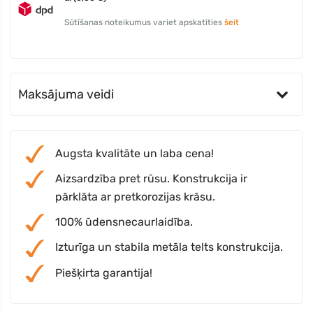
Sūtīšanas noteikumus variet apskatīties
šeit
Maksājuma veidi
Augsta kvalitāte un laba cena!
Aizsardzība pret rūsu. Konstrukcija ir
pārklāta ar pretkorozijas krāsu.
100% ūdensnecaurlaidība.
Izturīga un stabila metāla telts konstrukcija.
Piešķirta garantija!