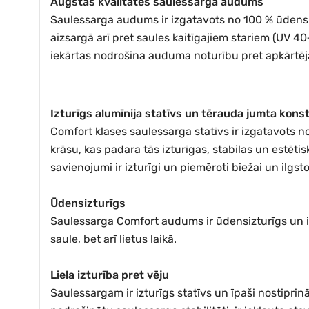
Augstas kvalitātes saulessarga audums
Saulessarga audums ir izgatavots no 100 % ūdensne
aizsargā arī pret saules kaitīgajiem stariem (UV 40
iekārtas nodrošina auduma noturību pret apkārtējās 
Izturīgs alumīnija statīvs un tērauda jumta konst
Comfort klases saulessarga statīvs ir izgatavots no
krāsu, kas padara tās izturīgas, stabilas un estēti
savienojumi ir izturīgi un piemēroti biežai un ilgsto
Ūdensizturīgs
Saulessarga Comfort audums ir ūdensizturīgs un ir
saule, bet arī lietus laikā.
Liela izturība pret vēju
Saulessargam ir izturīgs statīvs un īpaši nostipri