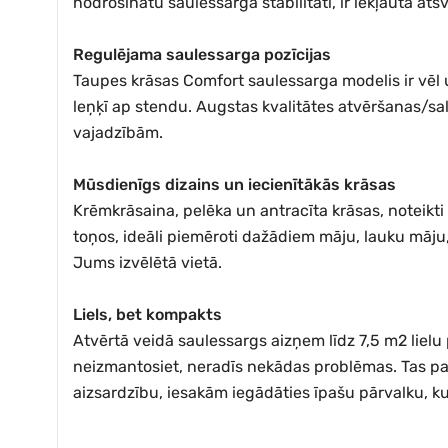
nodrošinātu saulessarga stabilitāti, ir iekļauta at
Regulējama saulessarga pozīcijas
Taupes krāsas Comfort saulessarga modelis ir vēl u
leņķī ap stendu. Augstas kvalitātes atvēršanas/sa
vajadzībām.
Mūsdienīgs dizains un iecienītākās krāsas
Krēmkrāsaina, pelēka un antracīta krāsas, noteikti 
toņos, ideāli piemēroti dažādiem māju, lauku māju,
Jums izvēlētā vietā.
Liels, bet kompakts
Atvērtā veidā saulessargs aizņem līdz 7,5 m2 lielu
neizmantosiet, neradīs nekādas problēmas. Tas pa
aizsardzību, iesakām iegādāties īpašu pārvalku, k