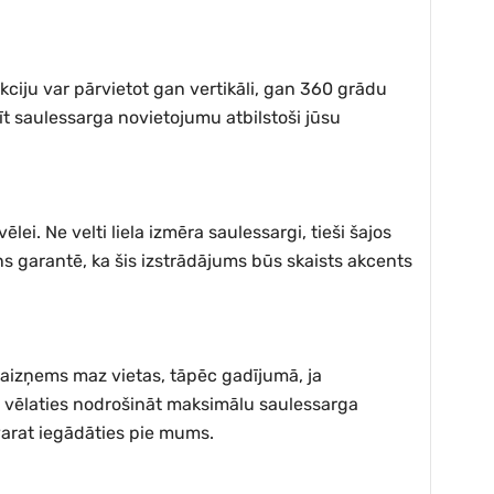
kciju var pārvietot gan vertikāli, gan 360 grādu
t saulessarga novietojumu atbilstoši jūsu
i. Ne velti liela izmēra saulessargi, tieši šajos
ns garantē, ka šis izstrādājums būs skaists akcents
n aizņems maz vietas, tāpēc gadījumā, ja
a vēlaties nodrošināt maksimālu saulessarga
varat iegādāties pie mums.