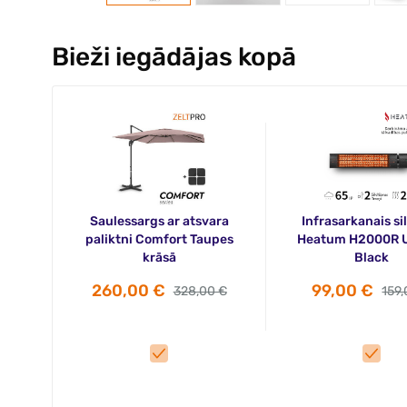
Bieži iegādājas kopā
Saulessargs ar atsvara
Infrasarkanais sil
paliktni Comfort Taupes
Heatum H2000R
krāsā
Black
260,00 €
99,00 €
328,00 €
159,