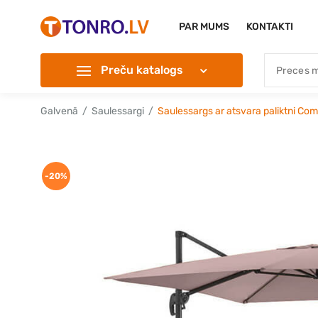
PAR MUMS
KONTAKTI
Preču katalogs
Galvenā
Saulessargi
Saulessargs ar atsvara paliktni Co
-20%