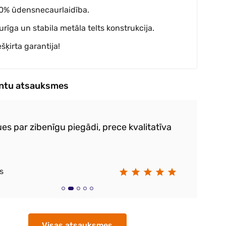
0% ūdensnecaurlaidība.
turīga un stabila metāla telts konstrukcija.
ešķirta garantija!
entu atsauksmes
es par zibenīgu piegādi, prece kvalitatīva
Ļo
s
Vi
Visas atsauksmes