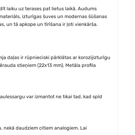
t laiku uz terases pat lietus laikā. Audums
vs materiāls, izturīgas šuves un modernas šūšanas
, un tā apkope un tīrīšana ir ļoti vienkārša.
 daļas ir rūpnieciski pārklātas ar korozijizturīgu
 tērauda stieņiem (22x13 mm). Metāla profila
ulessargu var izmantot ne tikai tad, kad spīd
ku, nekā daudziem citiem analogiem. Lai