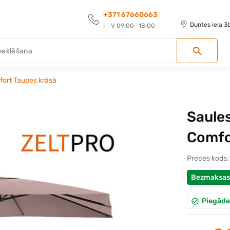
+371 67660663
Duntes iela 3
I - V 09:00- 18:00
mfort Taupes krāsā
Saules
Comfo
Preces kods:
Bezmaksas
Piegāde