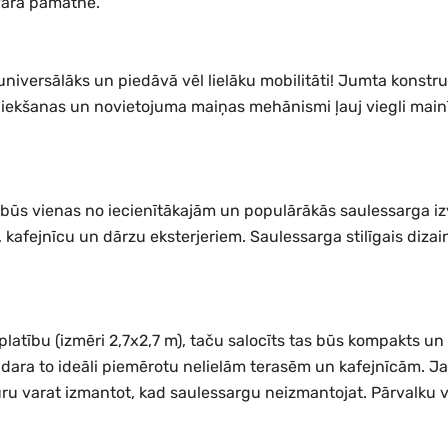
svara pamatne.
niversālāks un piedāvā vēl lielāku mobilitāti! Jumta konstru
liekšanas un novietojuma maiņas mehānismi ļauj viegli mainī
būs vienas no iecienītākajām un populārākās saulessarga izvēle
 kafejnīcu un dārzu eksterjeriem. Saulessarga stilīgais dizai
 platību (izmēri 2,7x2,7 m), taču salocīts tas būs kompakts u
dara to ideāli piemērotu nelielām terasēm un kafejnīcām. J
uru varat izmantot, kad saulessargu neizmantojat. Pārvalku 