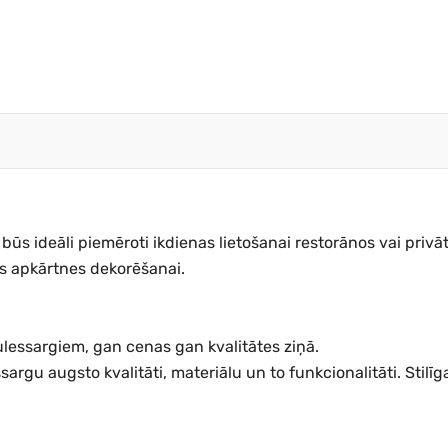
t būs ideāli piemēroti ikdienas lietošanai restorānos vai pri
erēs apkārtnes dekorēšanai.
ulessargiem, gan cenas gan kvalitātes ziņā.
ssargu augsto kvalitāti, materiālu un to funkcionalitāti. Stil