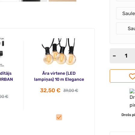
Saule
Sau
dītājs
Āra virtene (LED
 URBAN
lampiņas) 10 m Elegance
32,50 €
39,00 €
00 €
Drošs p