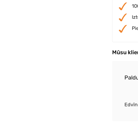
10
Iz
Pi
Mūsu kli
alitatīvs saulessargs, ātra piegāde
Paldu
kte
Edvīn