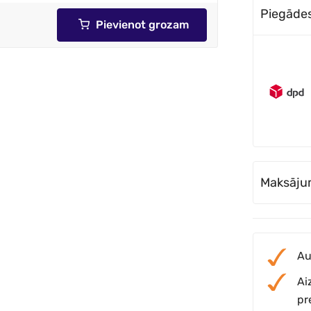
Piegādes 
Pievienot grozam
Maksāju
Au
Ai
pr