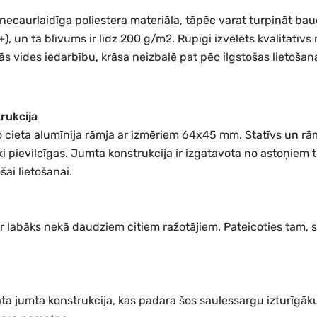
caurlaidīga poliestera materiāla, tāpēc varat turpināt baudī
+), un tā blīvums ir līdz 200 g/m2. Rūpīgi izvēlēts kvalitatī
vides iedarbību, krāsa neizbalē pat pēc ilgstošas lietošanas
rukcija
 cieta alumīnija rāmja ar izmēriem 64x45 mm. Statīvs un rāmja
ski pievilcīgas. Jumta konstrukcija ir izgatavota no astoņiem
šai lietošanai.
 labāks nekā daudziem citiem ražotājiem. Pateicoties tam, sa
nāta jumta konstrukcija, kas padara šos saulessargu izturīgā