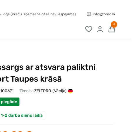
info@tonro.lv
b, Rīga (Preču izņemšana ofisā nav iespējama)
0
sargs ar atsvara paliktni
rt Taupes krāsā
100671
Zīmols:
ZELTPRO
(Vācija)
 piegāde
 1-2 darba dienu laikā