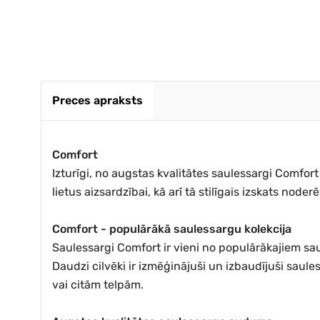
Preces apraksts
Comfort
Izturīgi, no augstas kvalitātes saulessargi Comfor
lietus aizsardzībai, kā arī tā stilīgais izskats nod
Comfort - populārākā saulessargu kolekcija
Saulessargi Comfort ir vieni no populārākajiem sa
Daudzi cilvēki ir izmēģinājuši un izbaudījuši saule
vai citām telpām.