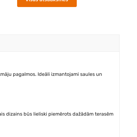
vātmāju pagalmos. Ideāli izmantojami saules un
īgais dizains būs lieliski piemērots dažādām terasēm