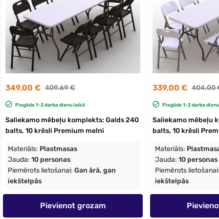
349,00 €
339,00 €
409,69 €
404,00 
Piegāde 1-2 darba dienu laikā
Piegāde 1-2 darba dienu
Saliekamo mēbeļu komplekts: Galds 240
Saliekamo mēbeļu k
balts, 10 krēsli Premium melni
balts, 10 krēsli Pre
Materiāls:
Plastmasas
Materiāls:
Plastmas
Jauda:
10 personas
Jauda:
10 personas
Piemērots lietošanai:
Gan ārā, gan
Piemērots lietošanai
iekštelpās
iekštelpās
Pievienot grozam
Pievien