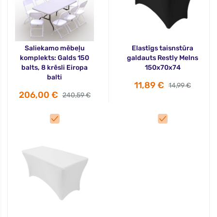
Saliekamo mēbeļu
Elastīgs taisnstūra
komplekts: Galds 150
galdauts Restly Melns
balts, 8 krēsli Eiropa
150x70x74
balti
11,89 €
14,99 €
206,00 €
240,59 €