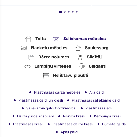
Telts
Saliekamas mēbeles
Banketu mēbeles
Saulessargi
Dārza nojumes
Sildītāji
Lampiņu virtenes
Galdauti
Noliktavu plaukti
Plastmasas dārza mēbeles
Āra galdi
Plastmasas galdi un kresli
Plastmasas saliekamie galdi
Saliekamie galdi tirdzniecībai
Plastmasas soli
Dārza galds ar soliem
Piknika krēsli
Kempinga krēsli
Plastmasas krēsli
Plastmasas dārza krēsli
Furšeta galds
Apaļi galdi