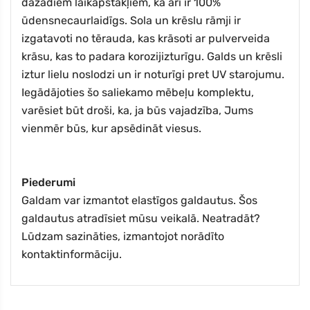
dažādiem laikapstākļiem, kā arī ir 100%
ūdensnecaurlaidīgs. Sola un krēslu rāmji ir
izgatavoti no tērauda, kas krāsoti ar pulverveida
krāsu, kas to padara korozijizturīgu. Galds un krēsli
iztur lielu noslodzi un ir noturīgi pret UV starojumu.
Iegādājoties šo saliekamo mēbeļu komplektu,
varēsiet būt droši, ka, ja būs vajadzība, Jums
vienmēr būs, kur apsēdināt viesus.
Piederumi
Galdam var izmantot elastīgos galdautus. Šos
galdautus atradīsiet mūsu veikalā. Neatradāt?
Lūdzam sazināties, izmantojot norādīto
kontaktinformāciju.