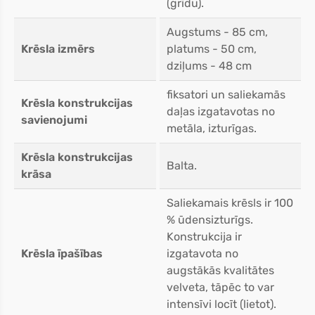
(grīdu).
Augstums - 85 cm,
Krēsla izmērs
platums - 50 cm,
dziļums - 48 cm
fiksatori un saliekamās
Krēsla konstrukcijas
daļas izgatavotas no
savienojumi
metāla, izturīgas.
Krēsla konstrukcijas
Balta.
krāsa
Saliekamais krēsls ir 100
% ūdensizturīgs.
Konstrukcija ir
Krēsla īpašības
izgatavota no
augstākās kvalitātes
velveta, tāpēc to var
intensīvi locīt (lietot).