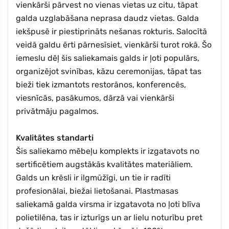
vienkārši pārvest no vienas vietas uz citu, tāpat
galda uzglabāšana neprasa daudz vietas. Galda
iekšpusē ir piestiprināts nešanas rokturis. Salocītā
veidā galdu ērti pārnesīsiet, vienkārši turot rokā. Šo
iemeslu dēļ šis saliekamais galds ir ļoti populārs,
organizējot svinības, kāzu ceremonijas, tāpat tas
bieži tiek izmantots restorānos, konferencēs,
viesnīcās, pasākumos, dārzā vai vienkārši
privātmāju pagalmos.
Kvalitātes standarti
Šis saliekamo mēbeļu komplekts ir izgatavots no
sertificētiem augstākās kvalitātes materiāliem.
Galds un krēsli ir ilgmūžīgi, un tie ir radīti
profesionālai, biežai lietošanai. Plastmasas
saliekamā galda virsma ir izgatavota no ļoti blīva
polietilēna, tas ir izturīgs un ar lielu noturību pret