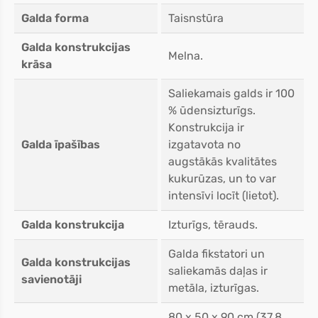
Galda forma
Taisnstūra
Galda konstrukcijas
Melna.
krāsa
Saliekamais galds ir 100
% ūdensizturīgs.
Konstrukcija ir
Galda īpašības
izgatavota no
augstākās kvalitātes
kukurūzas, un to var
intensīvi locīt (lietot).
Galda konstrukcija
Izturīgs, tērauds.
Galda fikstatori un
Galda konstrukcijas
saliekamās daļas ir
savienotāji
metāla, izturīgas.
80 x 50 x 90 cm (37.8