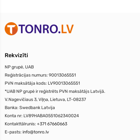
Rekvizīti
NP grupė, UAB
Reģistrācijas numurs:
90013065551
PVN maksātāja kods:
LV90013065551
*UAB NP grupė ir reģistrēts PVN maksātājs Latvijā.
V.Nagevičiaus 3, Viļņa, Lietuva, LT-08237
Banka:
Swedbank Latvija
Konta nr:
LV89HABA0551062340024
Kontakttālrunis:
+371 67660663
E-pasts:
info@tonro.lv