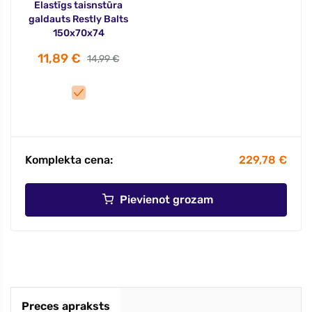
Elastīgs taisnstūra
galdauts Restly Balts
150x70x74
11,89 €
14,99 €
Komplekta cena:
229,78 €
Pievienot grozam
Preces apraksts