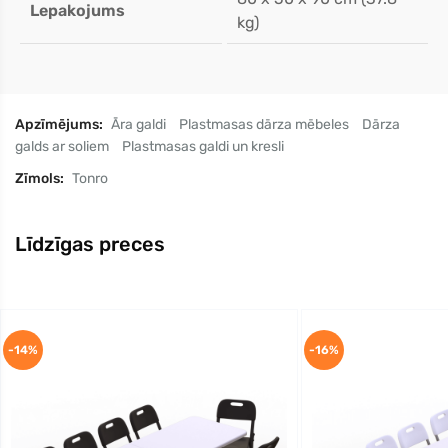
Lepakojums
kg)
Apzīmējums:
Āra galdi
Plastmasas dārza mēbeles
Dārza
galds ar soliem
Plastmasas galdi un kresli
Zīmols:
Tonro
Līdzīgas preces
-14%
-16%