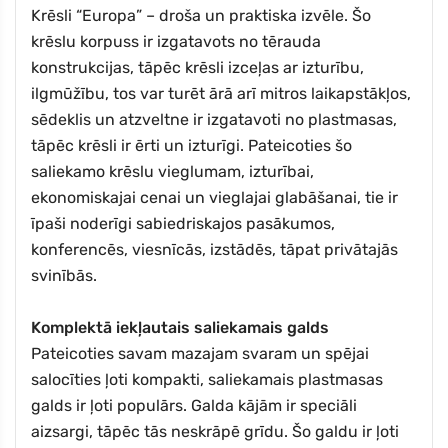
Krēsli “Europa” – droša un praktiska izvēle. Šo
krēslu korpuss ir izgatavots no tērauda
konstrukcijas, tāpēc krēsli izceļas ar izturību,
ilgmūžību, tos var turēt ārā arī mitros laikapstākļos,
sēdeklis un atzveltne ir izgatavoti no plastmasas,
tāpēc krēsli ir ērti un izturīgi. Pateicoties šo
saliekamo krēslu vieglumam, izturībai,
ekonomiskajai cenai un vieglajai glabāšanai, tie ir
īpaši noderīgi sabiedriskajos pasākumos,
konferencēs, viesnīcās, izstādēs, tāpat privātajās
svinībās.
Komplektā iekļautais saliekamais galds
Pateicoties savam mazajam svaram un spējai
salocīties ļoti kompakti, saliekamais plastmasas
galds ir ļoti populārs. Galda kājām ir speciāli
aizsargi, tāpēc tās neskrāpē grīdu. Šo galdu ir ļoti