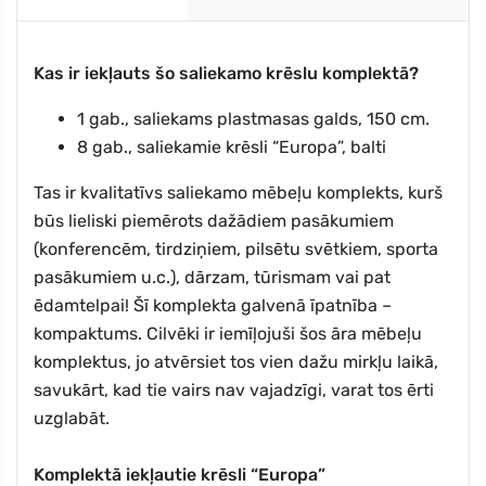
Kas ir iekļauts šo saliekamo krēslu komplektā?
1 gab., saliekams plastmasas galds, 150 cm.
8 gab., saliekamie krēsli “Europa”, balti
Tas ir kvalitatīvs saliekamo mēbeļu komplekts, kurš
būs lieliski piemērots dažādiem pasākumiem
(konferencēm, tirdziņiem, pilsētu svētkiem, sporta
pasākumiem u.c.), dārzam, tūrismam vai pat
ēdamtelpai! Šī komplekta galvenā īpatnība –
kompaktums. Cilvēki ir iemīļojuši šos āra mēbeļu
komplektus, jo atvērsiet tos vien dažu mirkļu laikā,
savukārt, kad tie vairs nav vajadzīgi, varat tos ērti
uzglabāt.
Komplektā iekļautie krēsli “Europa”