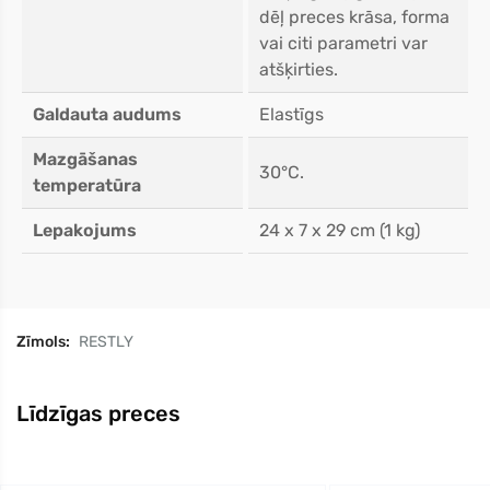
dēļ preces krāsa, forma
vai citi parametri var
atšķirties.
Galdauta audums
Elastīgs
Mazgāšanas
30°C.
temperatūra
Lepakojums
24 x 7 x 29 cm (1 kg)
Zīmols:
RESTLY
Līdzīgas preces