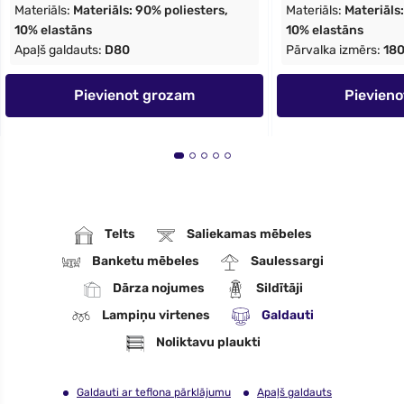
Materiāls:
Materiāls: 90% poliesters,
Materiāls:
Materiāls:
10% elastāns
10% elastāns
Apaļš galdauts:
D80
Pārvalka izmērs:
18
Pievienot grozam
Pievien
Telts
Saliekamas mēbeles
Banketu mēbeles
Saulessargi
Dārza nojumes
Sildītāji
Lampiņu virtenes
Galdauti
Noliktavu plaukti
Galdauti ar teflona pārklājumu
Apaļš galdauts