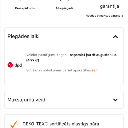
Drošs pirkums
Ātra piegāde
Naudas atmaksas garantija
Piegādes laiki
Veiciet pasūtījumu tagad -
saņemiet jau rīt augusts 11 d.
(4,99 €)
Sūtīšanas noteikumus variet apskatīties
šeit
Maksājuma veidi
OEKO-TEX® sertificēts elastīgs bāra