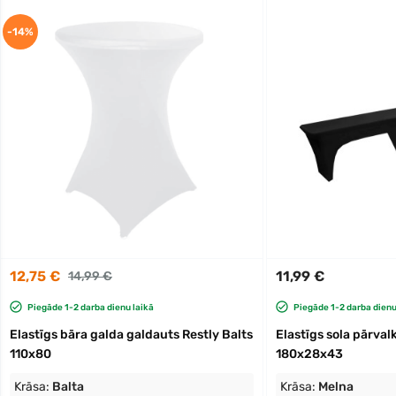
-14%
12,75 €
11,99 €
14,99 €
Piegāde 1-2 darba dienu laikā
Piegāde 1-2 darba dienu
Elastīgs bāra galda galdauts Restly Balts
Elastīgs sola pārval
110x80
180x28x43
Krāsa:
Balta
Krāsa:
Melna