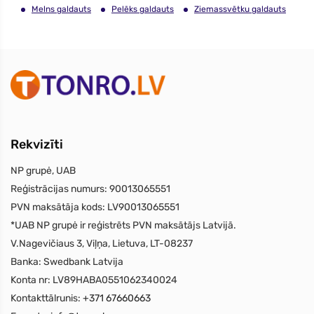
Melns galdauts
Pelēks galdauts
Ziemassvētku galdauts
Rekvizīti
NP grupė, UAB
Reģistrācijas numurs:
90013065551
PVN maksātāja kods:
LV90013065551
*UAB NP grupė ir reģistrēts PVN maksātājs Latvijā.
V.Nagevičiaus 3, Viļņa, Lietuva, LT-08237
Banka:
Swedbank Latvija
Konta nr:
LV89HABA0551062340024
Kontakttālrunis:
+371 67660663