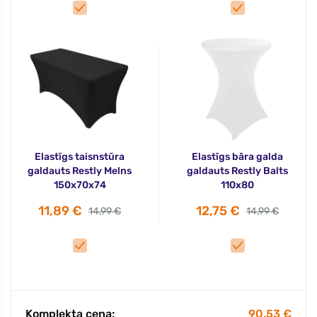
Elastīgs taisnstūra
Elastīgs bāra galda
galdauts Restly Melns
galdauts Restly Balts
150x70x74
110x80
11,89 €
12,75 €
14,99 €
14,99 €
Komplekta cena:
90,53 €