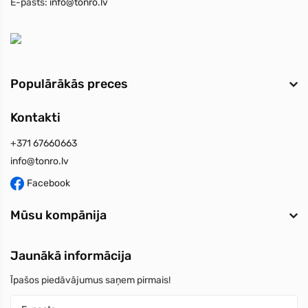
E-pasts:
info@tonro.lv
Populārākās preces
Kontakti
+371 67660663
info@tonro.lv
Facebook
Mūsu kompānija
Jaunākā informācija
Īpašos piedāvājumus saņem pirmais!