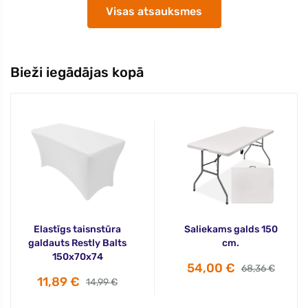
Visas atsauksmes
Bieži iegādājas kopā
Elastīgs taisnstūra
Saliekams galds 150
galdauts Restly Balts
cm.
150x70x74
54,00 €
68,36 €
11,89 €
14,99 €