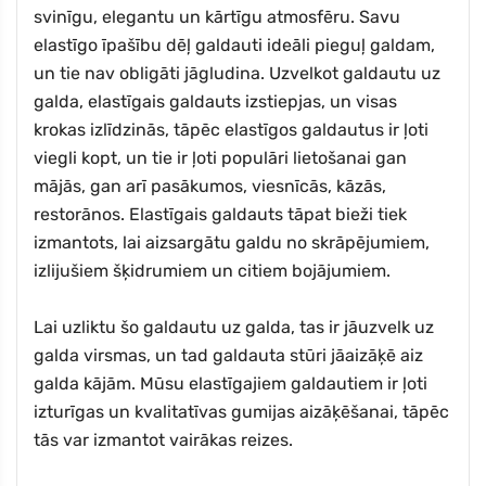
svinīgu, elegantu un kārtīgu atmosfēru. Savu
elastīgo īpašību dēļ galdauti ideāli pieguļ galdam,
un tie nav obligāti jāgludina. Uzvelkot galdautu uz
galda, elastīgais galdauts izstiepjas, un visas
krokas izlīdzinās, tāpēc elastīgos galdautus ir ļoti
viegli kopt, un tie ir ļoti populāri lietošanai gan
mājās, gan arī pasākumos, viesnīcās, kāzās,
restorānos. Elastīgais galdauts tāpat bieži tiek
izmantots, lai aizsargātu galdu no skrāpējumiem,
izlijušiem šķidrumiem un citiem bojājumiem.
Lai uzliktu šo galdautu uz galda, tas ir jāuzvelk uz
galda virsmas, un tad galdauta stūri jāaizāķē aiz
galda kājām. Mūsu elastīgajiem galdautiem ir ļoti
izturīgas un kvalitatīvas gumijas aizāķēšanai, tāpēc
tās var izmantot vairākas reizes.