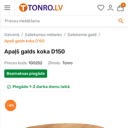
0
Galvenā
Saliekamas mēbeles
Saliekamie galdi
Apaļš galds koka D150
Apaļš galds koka D150
Preces kods:
100252
Zīmols:
Tonro
Bezmaksas piegāde
Piegāde 1-2 darba dienu laikā
-4%