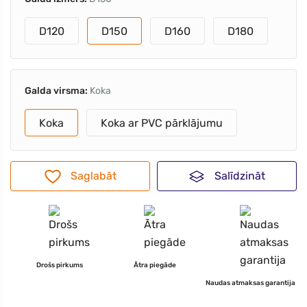
D120
D150
D160
D180
Galda virsma:
Koka
Koka
Koka ar PVC pārklājumu
Saglabāt
Salīdzināt
Drošs pirkums
Ātra piegāde
Naudas atmaksas garantija