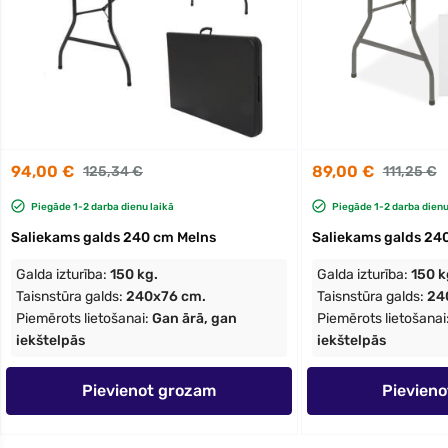
94,00 €
89,00 €
125,34 €
111,25 €
Piegāde 1-2 darba dienu laikā
Piegāde 1-2 darba dienu
Saliekams galds 240 cm Melns
Saliekams galds 24
Galda izturība:
150 kg.
Galda izturība:
150 k
Taisnstūra galds:
240x76 cm.
Taisnstūra galds:
24
Piemērots lietošanai:
Gan ārā, gan
Piemērots lietošanai
iekštelpās
iekštelpās
Pievienot grozam
Pievien