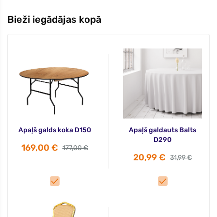
Bieži iegādājas kopā
Apaļš galds koka D150
Apaļš galdauts Balts
D290
169,00 €
177,00 €
20,99 €
31,99 €