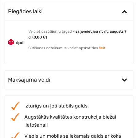
Piegādes laiki
Veiciet pasūtījumu tagad -
saņemiet jau rīt rīt, augusts 7
d. (0,00 €)
Sūtīšanas noteikumus variet apskatīties
šeit
Maksājuma veidi
Izturīgs un ļoti stabils galds.
Augstākās kvalitātes konstrukcija biežai
lietošanai!
Viegls un mobils saliekamais galds ar koka