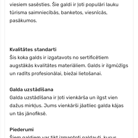
viesiem sasēsties. Šie galdi ir ļoti populāri lauku
tūrisma saimniecībās, banketos, viesnīcās,
pasākumos.
Kvalitātes standarti
Šis koka galds ir izgatavots no sertificētiem
augstākās kvalitātes materiāliem. Galds ir ilgmūžīgs
un radīts profesionālai, biežai lietošanai.
Galda uzstādīšana
Galda uzstādīšana ir ļoti vienkārša un ilgst vien
dažus mirkļus. Jums vienkārši jāatliec galda kājas
un tās jānofiksē.
Piederumi
Šiem galdiem var tikt izmantoti galdauti, kurus