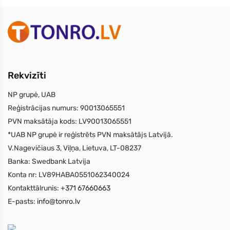
Rekvizīti
NP grupė, UAB
Reģistrācijas numurs:
90013065551
PVN maksātāja kods:
LV90013065551
*UAB NP grupė ir reģistrēts PVN maksātājs Latvijā.
V.Nagevičiaus 3, Viļņa, Lietuva, LT-08237
Banka:
Swedbank Latvija
Konta nr:
LV89HABA0551062340024
Kontakttālrunis:
+371 67660663
E-pasts:
info@tonro.lv