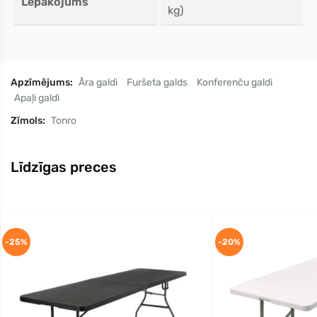
Lepakojums
kg)
Apzīmējums:
Āra galdi
Furšeta galds
Konferenču galdi
Apaļi galdi
Zīmols:
Tonro
Līdzīgas preces
-25%
-20%