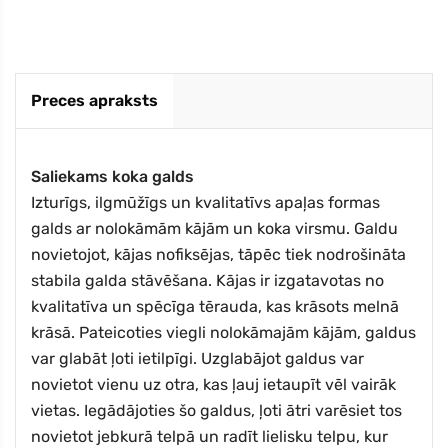
Preces apraksts
Saliekams koka galds
Izturīgs, ilgmūžīgs un kvalitatīvs apaļas formas
galds ar nolokāmām kājām un koka virsmu. Galdu
novietojot, kājas nofiksējas, tāpēc tiek nodrošināta
stabila galda stāvēšana. Kājas ir izgatavotas no
kvalitatīva un spēcīga tērauda, kas krāsots melnā
krāsā. Pateicoties viegli nolokāmajām kājām, galdus
var glabāt ļoti ietilpīgi. Uzglabājot galdus var
novietot vienu uz otra, kas ļauj ietaupīt vēl vairāk
vietas. Iegādājoties šo galdus, ļoti ātri varēsiet tos
novietot jebkurā telpā un radīt lielisku telpu, kur