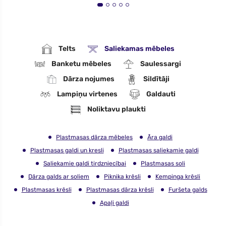
Telts
Saliekamas mēbeles
Banketu mēbeles
Saulessargi
Dārza nojumes
Sildītāji
Lampiņu virtenes
Galdauti
Noliktavu plaukti
Plastmasas dārza mēbeles
Āra galdi
Plastmasas galdi un kresli
Plastmasas saliekamie galdi
Saliekamie galdi tirdzniecībai
Plastmasas soli
Dārza galds ar soliem
Piknika krēsli
Kempinga krēsli
Plastmasas krēsli
Plastmasas dārza krēsli
Furšeta galds
Apaļi galdi