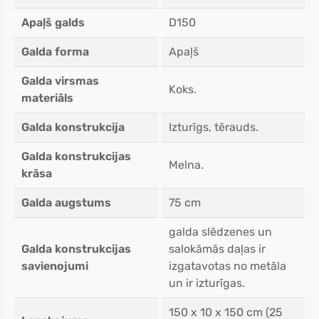
Apaļš galds
D150
Galda forma
Apaļš
Galda virsmas
Koks.
materiāls
Galda konstrukcija
Izturīgs, tērauds.
Galda konstrukcijas
Melna.
krāsa
Galda augstums
75 cm
galda slēdzenes un
Galda konstrukcijas
salokāmās daļas ir
savienojumi
izgatavotas no metāla
un ir izturīgas.
150 x 10 x 150 cm (25