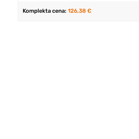
Komplekta cena:
126,38 €
Uz svētk
taburete