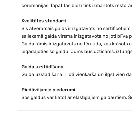
ceremonijas, tāpat tas bieži tiek izmantots resto
Kvalitātes standarti
Šis atveramais galds ir izgatavots no sertificētiem
saliekamā galda virsma ir izgatavota no ļoti blīva p
Galda rāmis ir izgatavots no tērauda, kas krāsots ar
Iegādājoties šo galdu, Jums būs uzticams, izturīg
Galda uzstādīšana
Galda uzstādīšana ir ļoti vienkārša un ilgst vien d
Piedāvājamie piederumi
Šos galdus var lietot ar elastīgajiem galdautiem. 