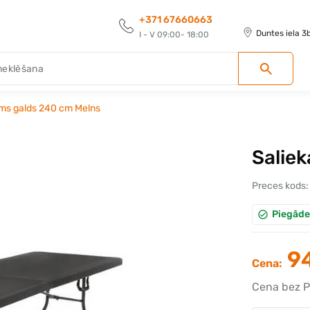
+371 67660663
Duntes iela 3
I - V 09:00- 18:00
ms galds 240 cm Melns
Salie
Preces kods:
Piegāde
94
Cena:
Cena bez P