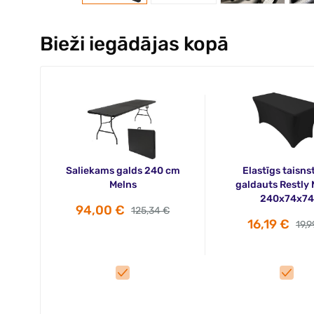
Bieži iegādājas kopā
Saliekams galds 240 cm
Elastīgs taisns
Melns
galdauts Restly 
240x74x74
94,00 €
125,34 €
16,19 €
19,9