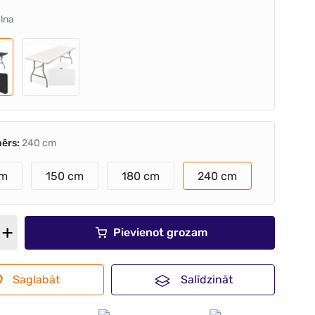
lna
mērs:
240 cm
cm
150 cm
180 cm
240 cm
Pievienot grozam
Saglabāt
Salīdzināt