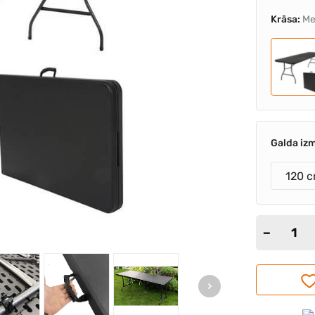
Krāsa:
Me
Galda iz
120 