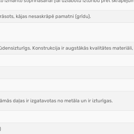
 izmanto stiprināšanai (lai uzlabotu izturību pret skrāpēju
krāsots, kājas nesaskrāpē pamatni (grīdu).
densizturīgs. Konstrukcija ir augstākās kvalitātes materiāli, 
mās daļas ir izgatavotas no metāla un ir izturīgas.
)