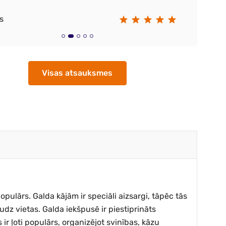
s
Vi
Visas atsauksmes
pulārs. Galda kājām ir speciāli aizsargi, tāpēc tās
udz vietas. Galda iekšpusē ir piestiprināts
 ir ļoti populārs, organizējot svinības, kāzu