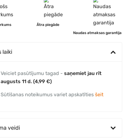
irkums
Ātra piegāde
Naudas atmaksas garantija
laiki
Veiciet pasūtījumu tagad -
saņemiet jau rīt
augusts 11 d. (4,99 €)
Sūtīšanas noteikumus variet apskatīties
šeit
ma veidi