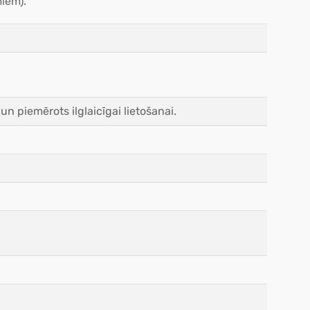
miem).
un piemērots ilglaicīgai lietošanai.