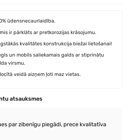
0% ūdensnecaurlaidība.
mis ir pārklāts ar pretkorozijas krāsojumu.
gstākās kvalitātes konstrukcija biežai lietošanai!
egls un mobils saliekamais galds ar stiprinātu
lda virsmu.
locītā veidā aizņem ļoti maz vietas.
entu atsauksmes
es par zibenīgu piegādi, prece kvalitatīva
Ļo