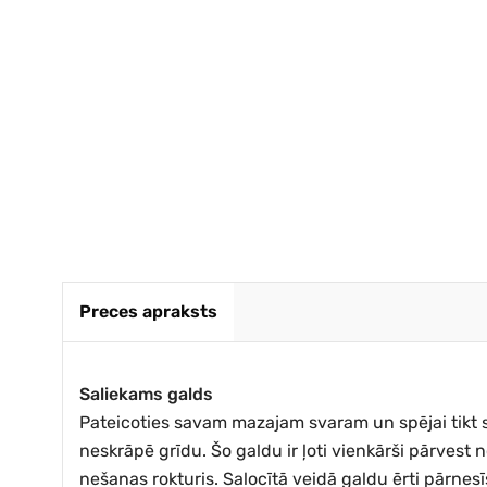
bez kav
Anita Z.
Preces apraksts
Saliekams galds
Pateicoties savam mazajam svaram un spējai tikt sal
neskrāpē grīdu. Šo galdu ir ļoti vienkārši pārvest 
nešanas rokturis. Salocītā veidā galdu ērti pārnesīs