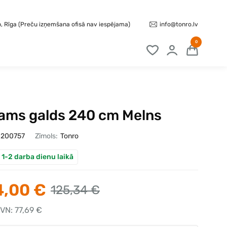
info@tonro.lv
b, Rīga (Preču izņemšana ofisā nav iespējama)
0
kams galds 240 cm Melns
200757
Zīmols:
Tonro
 1-2 darba dienu laikā
,00 €
125,34 €
VN: 77,69 €