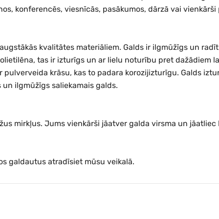
rānos, konferencēs, viesnīcās, pasākumos, dārzā vai vienkārš
 augstākās kvalitātes materiāliem. Galds ir ilgmūžīgs un radīt
olietilēna, tas ir izturīgs un ar lielu noturību pret dažādiem 
 pulverveida krāsu, kas to padara korozijizturīgu. Galds iztur
s un ilgmūžīgs saliekamais galds.
ažus mirkļus. Jums vienkārši jāatver galda virsma un jāatliec 
Šos galdautus atradīsiet mūsu veikalā.