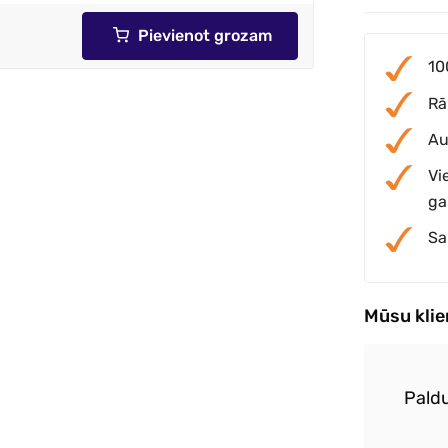
Pievienot grozam
10
Rā
Au
Vi
ga
Sa
Mūsu kli
iem iegādājos saliekamo galdu un
Paldu
s. Preces ļoti labas! Piegāde ātra un