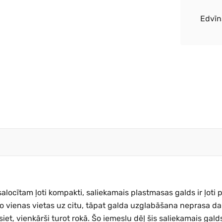
ējumiem!
Edvīn
ocītam ļoti kompakti, saliekamais plastmasas galds ir ļoti po
no vienas vietas uz citu, tāpat galda uzglabāšana neprasa da
iet, vienkārši turot rokā. Šo iemeslu dēļ šis saliekamais galds