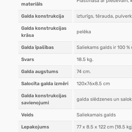
Plastmasa ar piedevām, ko
materiāls
Galda konstrukcija
izturīgs, tērauda, pulver
Galda konstrukcijas
pelēka
krāsa
Galda īpašības
Saliekams galds ir 100 % ū
Svars
18.5 kg.
Galda augstums
74 cm.
Salocīta galda izmēri
120x76x8.5 cm
Galda konstrukcijas
galda slēdzenes un salokā
savienojumi
Veids
Saliekamais galds
Lepakojums
77 x 8.5 x 122 cm (18.5 kg