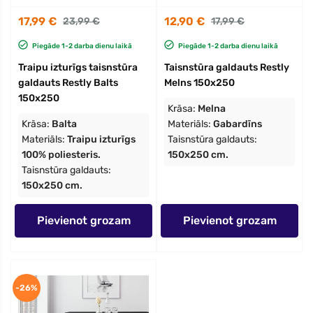
17,99 €
12,90 €
23,99 €
17,99 €
Piegāde 1-2 darba dienu laikā
Piegāde 1-2 darba dienu laikā
Traipu izturīgs taisnstūra
Taisnstūra galdauts Restly
galdauts Restly Balts
Melns 150x250
150x250
Krāsa:
Melna
Krāsa:
Balta
Materiāls:
Gabardīns
Materiāls:
Traipu izturīgs
Taisnstūra galdauts:
100% poliesteris.
150x250 cm.
Taisnstūra galdauts:
150x250 cm.
Pievienot grozam
Pievienot grozam
-26%