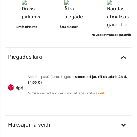
Drošs pirkums
Ātra piegāde
Naudas atmaksas garantija
Piegādes laiki
Veiciet pasūtījumu tagad -
saņemiet jau rīt oktobris 26 d.
(4,99 €)
Sūtīšanas noteikumus variet apskatīties
šeit
Maksājuma veidi