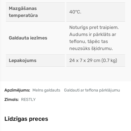
Mazgāšanas
40°C.
temperatūra
Noturīgs pret traipiem.
Audums ir pārklāts ar
Galdauta iezīmes
teflonu, tāpēc tas
neuzsūks šķidrumu.
Lepakojums
24 x 7 x 29 cm (0.7 kg)
Apzīmējums:
Melns galdauts
Galdauti ar teflona pārklājumu
Zīmols:
RESTLY
Līdzīgas preces