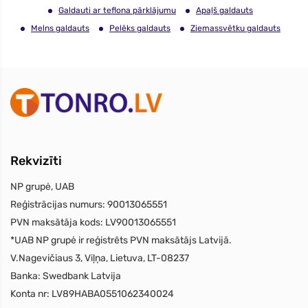
Galdauti ar teflona pārklājumu
Apaļš galdauts
Melns galdauts
Pelēks galdauts
Ziemassvētku galdauts
Rekvizīti
NP grupė, UAB
Reģistrācijas numurs:
90013065551
PVN maksātāja kods:
LV90013065551
*UAB NP grupė ir reģistrēts PVN maksātājs Latvijā.
V.Nagevičiaus 3, Viļņa, Lietuva, LT-08237
Banka:
Swedbank Latvija
Konta nr:
LV89HABA0551062340024