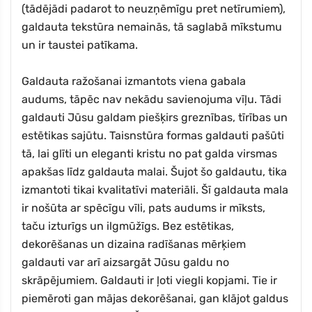
(tādējādi padarot to neuzņēmīgu pret netīrumiem),
galdauta tekstūra nemainās, tā saglabā mīkstumu
un ir taustei patīkama.
Galdauta ražošanai izmantots viena gabala
audums, tāpēc nav nekādu savienojuma vīļu. Tādi
galdauti Jūsu galdam piešķirs greznības, tīrības un
estētikas sajūtu. Taisnstūra formas galdauti pašūti
tā, lai glīti un eleganti kristu no pat galda virsmas
apakšas līdz galdauta malai. Šujot šo galdautu, tika
izmantoti tikai kvalitatīvi materiāli. Šī galdauta mala
ir nošūta ar spēcīgu vīli, pats audums ir mīksts,
taču izturīgs un ilgmūžīgs. Bez estētikas,
dekorēšanas un dizaina radīšanas mērķiem
galdauti var arī aizsargāt Jūsu galdu no
skrāpējumiem. Galdauti ir ļoti viegli kopjami. Tie ir
piemēroti gan mājas dekorēšanai, gan klājot galdus