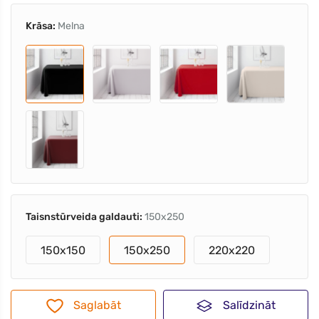
Krāsa:
Melna
Taisnstūrveida galdauti:
150x250
150x150
150x250
220x220
Saglabāt
Salīdzināt