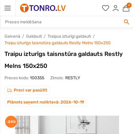
0
Galvenā
Galdauti
Traipus izturīgi galdauti
Traipu izturīgs taisnstūra galdauts Restly Melns 150x250
Traipu izturīgs taisnstūra galdauts Restly
Melns 150x250
Preces kods:
100355
Zīmols:
RESTLY
Preci var pasūtīt
Plānots saņemt noliktavā: 2026-10-19
-24%