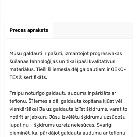
Preces apraksts
Mūsu galdauti ir pašūti, izmantojot progresīvākās
šūšanas tehnoloģijas un tikai īpaši kvalitatīvus
materiālus. Tieši šī iemesla dēļ galdautiem ir OEKO-
TEX® sertifikāts.
Traipu noturīgo galdautu audums ir pārklāts ar
teflonu. Šī iemesla dēļ galdauta kopšana kļūst vēl
vienkāršāka! Ja uz galdauta izlīst šķidrums, varat to
notīrīt ar jebkuru Jūsu izvēlētu šķidrumu uzsūcošu
lupatiņu – šķidrums uzreiz neiesūcas. Svarīgi
pieminēt, ka, pārklājot galdauta audumu ar teflonu