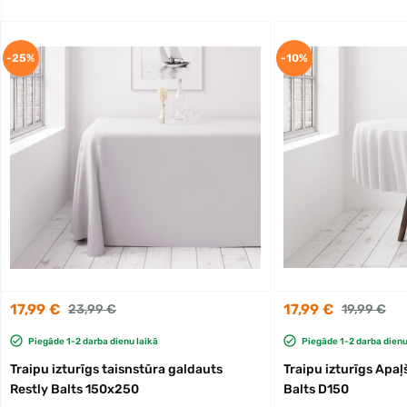
-25%
-10%
17,99 €
17,99 €
23,99 €
19,99 €
Piegāde 1-2 darba dienu laikā
Piegāde 1-2 darba dienu
Traipu izturīgs taisnstūra galdauts
Traipu izturīgs Apaļ
Restly Balts 150x250
Balts D150