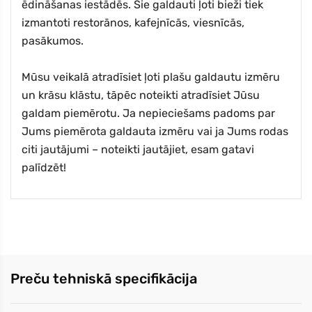
ēdināšanas iestādēs. Šie galdauti ļoti bieži tiek
izmantoti restorānos, kafejnīcās, viesnīcās,
pasākumos.
Mūsu veikalā atradīsiet ļoti plašu galdautu izmēru
un krāsu klāstu, tāpēc noteikti atradīsiet Jūsu
galdam piemērotu. Ja nepieciešams padoms par
Jums piemērota galdauta izmēru vai ja Jums rodas
citi jautājumi – noteikti jautājiet, esam gatavi
palīdzēt!
Preču tehniskā specifikācija