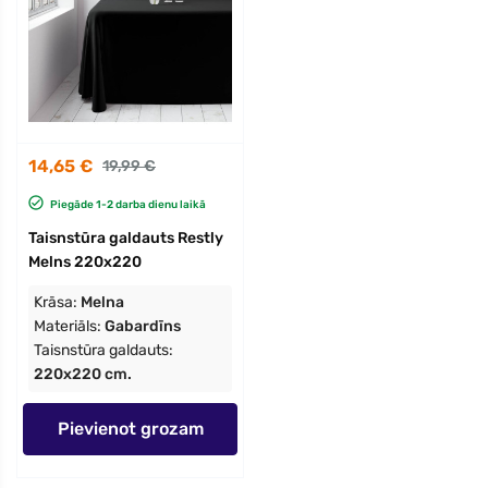
14,65 €
19,99 €
Piegāde 1-2 darba dienu laikā
Taisnstūra galdauts Restly
Melns 220x220
Krāsa:
Melna
Materiāls:
Gabardīns
Taisnstūra galdauts:
220x220 cm.
Pievienot grozam