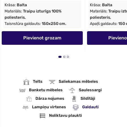
Krāsa:
Balta
Krāsa:
Balta
Materiāls:
Traipu izturīgs 100%
Materiāls:
Traipu iz
poliesteris.
poliesteris.
Taisnstūra galdauts:
150x250 cm.
Apaļš galdauts:
150 
Pievienot grozam
Pievien
Telts
Saliekamas mēbeles
Banketu mēbeles
Saulessargi
Dārza nojumes
Sildītāji
Lampiņu virtenes
Galdauti
Noliktavu plaukti