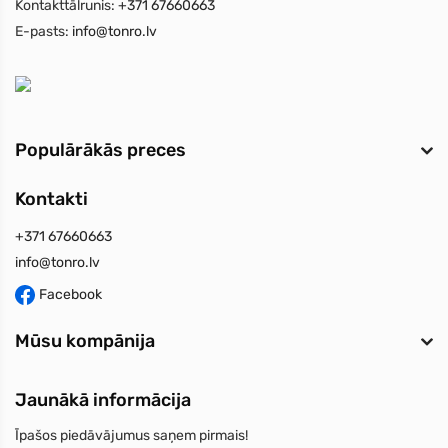
Kontakttālrunis:
+371 67660663
E-pasts:
info@tonro.lv
Populārākās preces
Kontakti
+371 67660663
info@tonro.lv
Facebook
Mūsu kompānija
Jaunākā informācija
Īpašos piedāvājumus saņem pirmais!