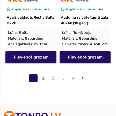
14,90 €
9,99 €
23,99 €
14,99 €
Piegāde 1-2 darba dienu laikā
Piegāde 1-2 darba dienu laikā
Apaļš galdauts Restly Balts
Auduma salvete tumši zaļa
D220
40x40 (10 gab.)
Krāsa:
Balta
Krāsa:
Tumši zaļa
Materiāls:
Gabardīns
Materiāls:
Gabardīns
Apaļš galdauts:
220 cm.
Salvetes izmērs:
40x40 cm
Pievienot grozam
Pievienot grozam
1
2
3
…
9