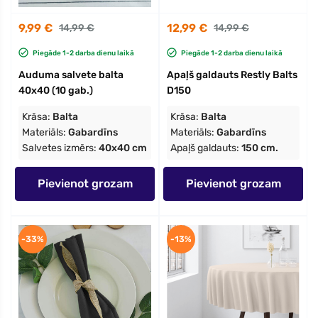
9,99 €
12,99 €
14,99 €
14,99 €
Piegāde 1-2 darba dienu laikā
Piegāde 1-2 darba dienu laikā
Auduma salvete balta
Apaļš galdauts Restly Balts
40x40 (10 gab.)
D150
Krāsa:
Balta
Krāsa:
Balta
Materiāls:
Gabardīns
Materiāls:
Gabardīns
Salvetes izmērs:
40x40 cm
Apaļš galdauts:
150 cm.
Pievienot grozam
Pievienot grozam
-33%
-13%