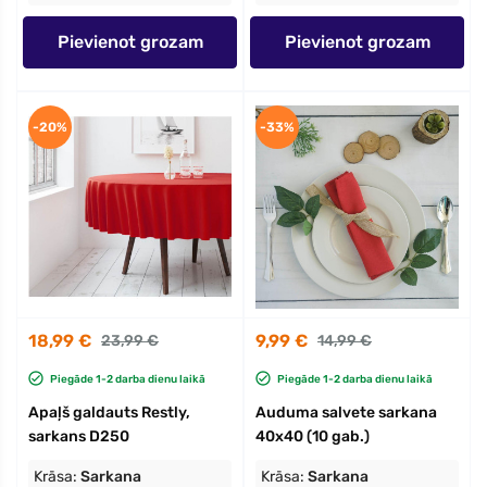
Pievienot grozam
Pievienot grozam
-20%
-33%
18,99 €
9,99 €
23,99 €
14,99 €
Piegāde 1-2 darba dienu laikā
Piegāde 1-2 darba dienu laikā
Apaļš galdauts Restly,
Auduma salvete sarkana
sarkans D250
40x40 (10 gab.)
Krāsa:
Sarkana
Krāsa:
Sarkana