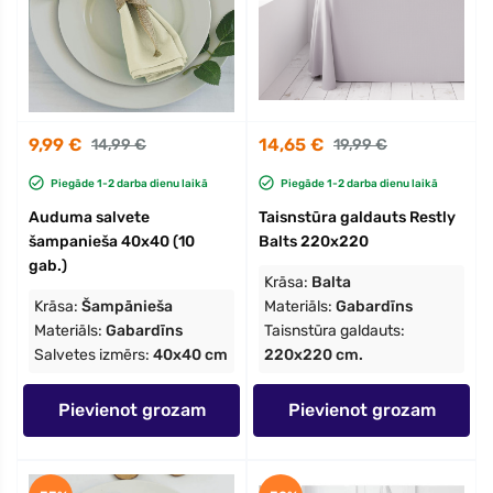
9,99 €
14,65 €
14,99 €
19,99 €
Piegāde 1-2 darba dienu laikā
Piegāde 1-2 darba dienu laikā
Auduma salvete
Taisnstūra galdauts Restly
šampanieša 40x40 (10
Balts 220x220
gab.)
Krāsa:
Balta
Krāsa:
Šampānieša
Materiāls:
Gabardīns
Materiāls:
Gabardīns
Taisnstūra galdauts:
Salvetes izmērs:
40x40 cm
220x220 cm.
Pievienot grozam
Pievienot grozam