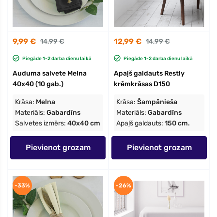
9,99 €
12,99 €
14,99 €
14,99 €
Piegāde 1-2 darba dienu laikā
Piegāde 1-2 darba dienu laikā
Auduma salvete Melna
Apaļš galdauts Restly
40x40 (10 gab.)
krēmkrāsas D150
Krāsa:
Melna
Krāsa:
Šampānieša
Materiāls:
Gabardīns
Materiāls:
Gabardīns
Salvetes izmērs:
40x40 cm
Apaļš galdauts:
150 cm.
Pievienot grozam
Pievienot grozam
-33%
-26%