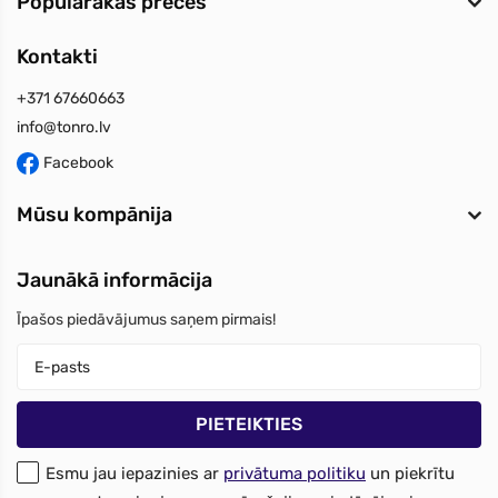
Populārākās preces
Kontakti
+371 67660663
info@tonro.lv
Facebook
Mūsu kompānija
Jaunākā informācija
Īpašos piedāvājumus saņem pirmais!
Esmu jau iepazinies ar
privātuma politiku
un piekrītu