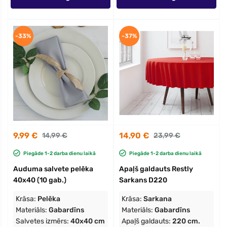
-33%
-37%
9,99 €
14,90 €
14,99 €
23,99 €
Piegāde 1-2 darba dienu laikā
Piegāde 1-2 darba dienu laikā
Auduma salvete pelēka
Apaļš galdauts Restly
40x40 (10 gab.)
Sarkans D220
Krāsa:
Pelēka
Krāsa:
Sarkana
Materiāls:
Gabardīns
Materiāls:
Gabardīns
Salvetes izmērs:
40x40 cm
Apaļš galdauts:
220 cm.