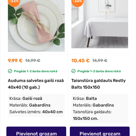
-33%
-30%
9,99 €
10,45 €
14,99 €
14,99 €
Piegāde 1-2 darba dienu laikā
Piegāde 1-2 darba dienu laikā
Auduma salvetes gaiši rozā
Taisnstūra galdauts Restly
40x40 (10 gab.)
Balts 150x150
Krāsa:
Gaiši rozā
Krāsa:
Balta
Materiāls:
Gabardīns
Materiāls:
Gabardīns
Salvetes izmērs:
40x40 cm
Taisnstūra galdauts:
150x150 cm.
Pievienot grozam
Pievienot grozam