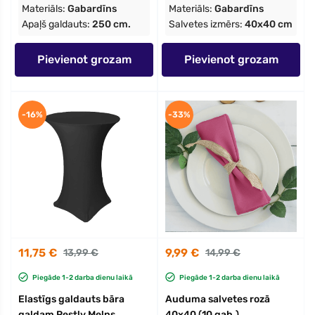
Materiāls:
Gabardīns
Materiāls:
Gabardīns
Apaļš galdauts:
250 cm.
Salvetes izmērs:
40x40 cm
Pievienot grozam
Pievienot grozam
-16%
-33%
11,75 €
9,99 €
13,99 €
14,99 €
Piegāde 1-2 darba dienu laikā
Piegāde 1-2 darba dienu laikā
Elastīgs galdauts bāra
Auduma salvetes rozā
galdam Restly Melns
40x40 (10 gab.)