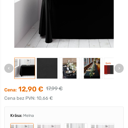
12,90 €
17,99 €
Cena:
Cena bez PVN: 10,66 €
Krāsa:
Melna