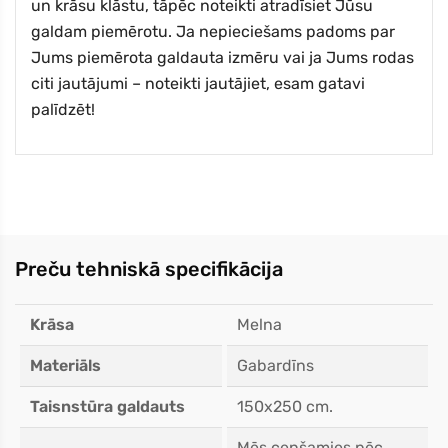
un krāsu klāstu, tāpēc noteikti atradīsiet Jūsu
galdam piemērotu. Ja nepieciešams padoms par
Jums piemērota galdauta izmēru vai ja Jums rodas
citi jautājumi – noteikti jautājiet, esam gatavi
palīdzēt!
Preču tehniskā specifikācija
Krāsa
Melna
Materiāls
Gabardīns
Taisnstūra galdauts
150x250 cm.
Mēs cenšamies pēc