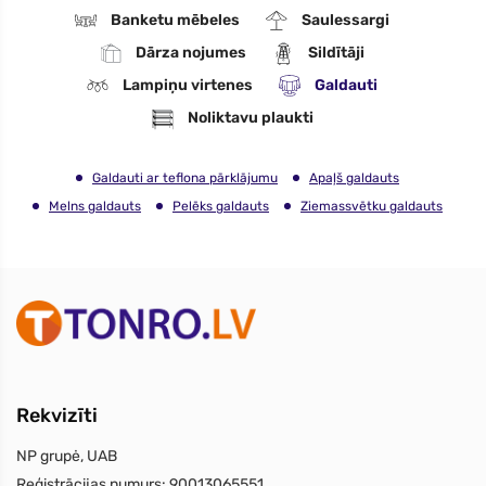
Banketu mēbeles
Saulessargi
Dārza nojumes
Sildītāji
Lampiņu virtenes
Galdauti
Noliktavu plaukti
Galdauti ar teflona pārklājumu
Apaļš galdauts
Melns galdauts
Pelēks galdauts
Ziemassvētku galdauts
Rekvizīti
NP grupė, UAB
Reģistrācijas numurs:
90013065551