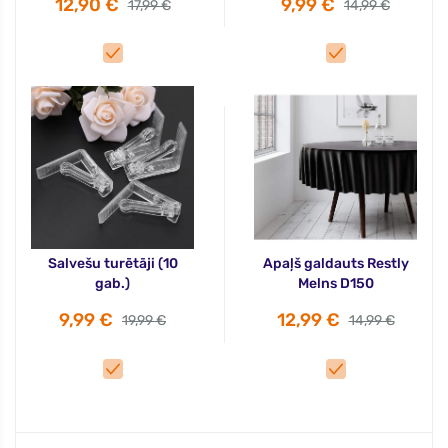
12,90 €
9,99 €
17,99 €
14,99 €
Salvešu turētāji (10
Apaļš galdauts Restly
gab.)
Melns D150
9,99 €
12,99 €
19,99 €
14,99 €