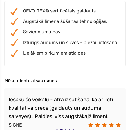
OEKO-TEX® sertificētais galdauts.
Augstākā līmeņa šūšanas tehnoloģijas.
Savienojumu nav.
Izturīgs audums un šuves - biežai lietošanai.
Lielākiem pirkumiem atlaides!
Mūsu klientu atsauksmes
Iesaku šo veikalu - ātra izsūtīšana, kā arī ļoti
kvalitatīva prece (galdauts un auduma
salveyes) . Paldies, viss augstākajā līmenī.
SIGNE