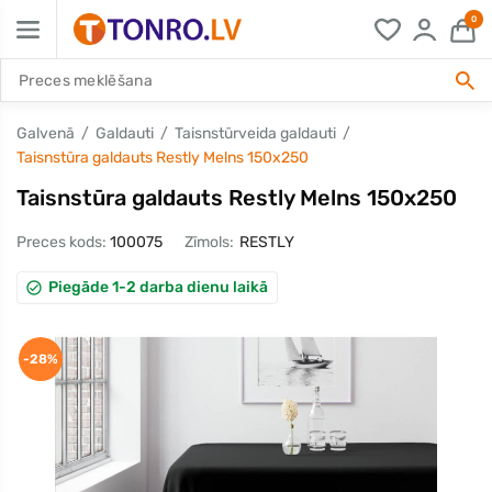
0
Galvenā
Galdauti
Taisnstūrveida galdauti
Taisnstūra galdauts Restly Melns 150x250
Taisnstūra galdauts Restly Melns 150x250
Preces kods:
100075
Zīmols:
RESTLY
Piegāde 1-2 darba dienu laikā
-28%