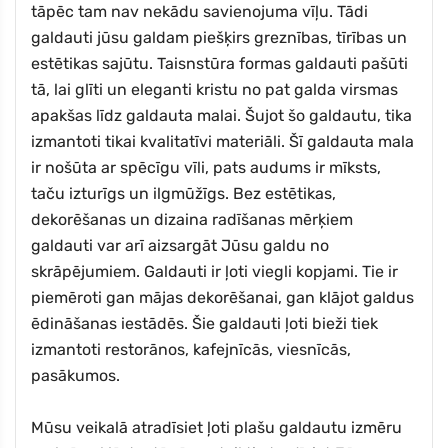
tāpēc tam nav nekādu savienojuma vīļu. Tādi
galdauti jūsu galdam piešķirs greznības, tīrības un
estētikas sajūtu. Taisnstūra formas galdauti pašūti
tā, lai glīti un eleganti kristu no pat galda virsmas
apakšas līdz galdauta malai. Šujot šo galdautu, tika
izmantoti tikai kvalitatīvi materiāli. Šī galdauta mala
ir nošūta ar spēcīgu vīli, pats audums ir mīksts,
taču izturīgs un ilgmūžīgs. Bez estētikas,
dekorēšanas un dizaina radīšanas mērķiem
galdauti var arī aizsargāt Jūsu galdu no
skrāpējumiem. Galdauti ir ļoti viegli kopjami. Tie ir
piemēroti gan mājas dekorēšanai, gan klājot galdus
ēdināšanas iestādēs. Šie galdauti ļoti bieži tiek
izmantoti restorānos, kafejnīcās, viesnīcās,
pasākumos.
Mūsu veikalā atradīsiet ļoti plašu galdautu izmēru