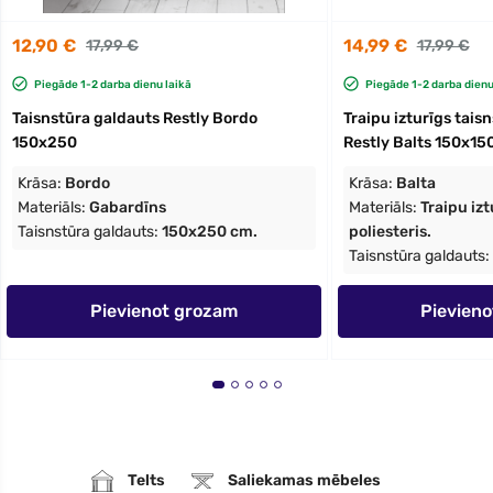
12,90 €
14,99 €
17,99 €
17,99 €
Piegāde 1-2 darba dienu laikā
Piegāde 1-2 darba dienu
Taisnstūra galdauts Restly Bordo
Traipu izturīgs tais
150x250
Restly Balts 150x15
Krāsa:
Bordo
Krāsa:
Balta
Materiāls:
Gabardīns
Materiāls:
Traipu iz
Taisnstūra galdauts:
150x250 cm.
poliesteris.
Taisnstūra galdauts:
Pievienot grozam
Pievien
Telts
Saliekamas mēbeles