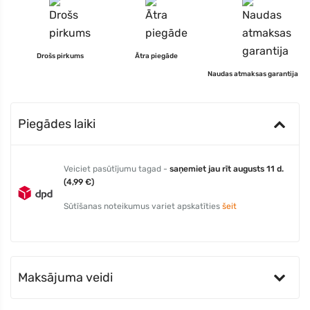
Drošs pirkums
Ātra piegāde
Naudas atmaksas garantija
Piegādes laiki
Veiciet pasūtījumu tagad -
saņemiet jau rīt augusts 11 d.
(4,99 €)
Sūtīšanas noteikumus variet apskatīties
šeit
Maksājuma veidi