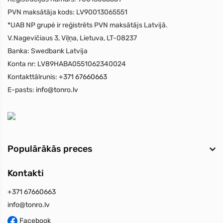
PVN maksātāja kods:
LV90013065551
*UAB NP grupė ir reģistrēts PVN maksātājs Latvijā.
V.Nagevičiaus 3, Viļņa, Lietuva, LT-08237
Banka:
Swedbank Latvija
Konta nr:
LV89HABA0551062340024
Kontakttālrunis:
+371 67660663
E-pasts:
info@tonro.lv
Populārākās preces
Kontakti
+371 67660663
info@tonro.lv
Facebook