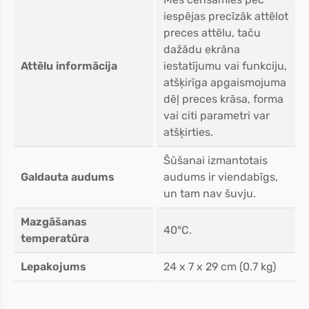
iespējas precīzāk attēlot
preces attēlu, taču
dažādu ekrāna
Attēlu informācija
iestatījumu vai funkciju,
atšķirīga apgaismojuma
dēļ preces krāsa, forma
vai citi parametri var
atšķirties.
Šūšanai izmantotais
Galdauta audums
audums ir viendabīgs,
un tam nav šuvju.
Mazgāšanas
40°C.
temperatūra
Lepakojums
24 x 7 x 29 cm (0.7 kg)