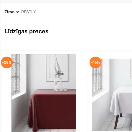
Zīmols:
RESTLY
Līdzīgas preces
-28%
-16%