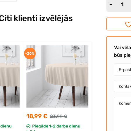
ti klienti izvēlējās
Vai vēl
-20%
būs pi
18,99 €
23,99 €
 dienu
Piegāde 1-2 darba dienu