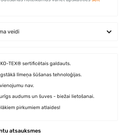
ma veidi
KO-TEX® sertificētais galdauts.
gstākā līmeņa šūšanas tehnoloģijas.
vienojumu nav.
turīgs audums un šuves - biežai lietošanai.
elākiem pirkumiem atlaides!
entu atsauksmes