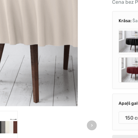
Cena bez P
Krāsa:
Ša
Apaļš ga
150 