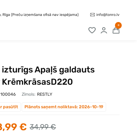
info@tonro.lv
b, Rīga (Preču izņemšana ofisā nav iespējama)
0
 izturīgs Apaļš galdauts
y KrēmkrāsasD220
100046
Zīmols:
RESTLY
r pasūtīt
Plānots saņemt noliktavā: 2026-10-19
,99 €
34,99 €