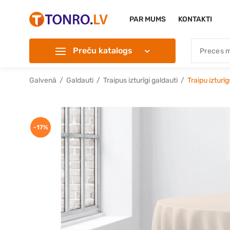
PAR MUMS
KONTAKTI
Preču katalogs
Galvenā
Galdauti
Traipus izturīgi galdauti
Traipu iztur
-17%