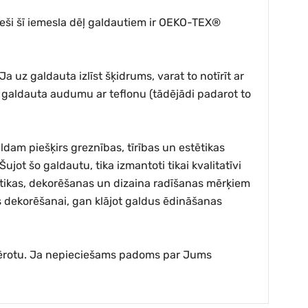
Tieši šī iemesla dēļ galdautiem ir OEKO-TEX®
 uz galdauta izlīst šķidrums, varat to notīrīt ar
t galdauta audumu ar teflonu (tādējādi padarot to
am piešķirs greznības, tīrības un estētikas
Šujot šo galdautu, tika izmantoti tikai kvalitatīvi
stētikas, dekorēšanas un dizaina radīšanas mērķiem
as dekorēšanai, gan klājot galdus ēdināšanas
iemērotu. Ja nepieciešams padoms par Jums