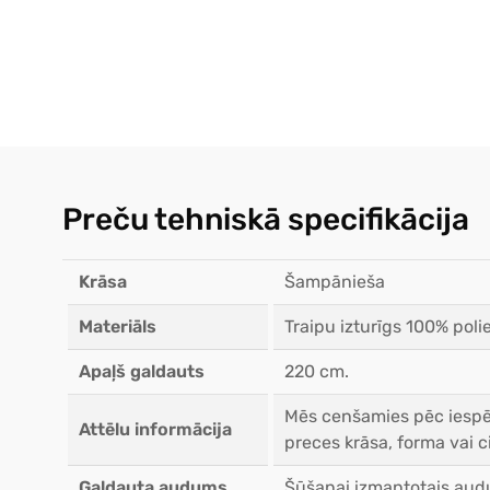
Preču tehniskā specifikācija
Krāsa
Šampānieša
Materiāls
Traipu izturīgs 100% polie
Apaļš galdauts
220 cm.
Mēs cenšamies pēc iespēj
Attēlu informācija
preces krāsa, forma vai ci
Galdauta audums
Šūšanai izmantotais audu