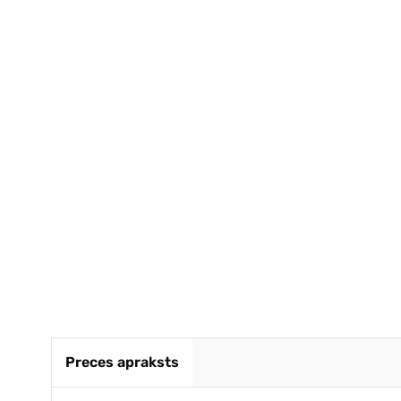
Ļoti ātr
kvalitāt
Noteikti 
GINTA
Preces apraksts