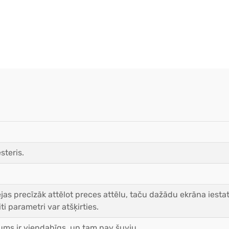
steris.
as precīzāk attēlot preces attēlu, taču dažādu ekrāna iestat
ti parametri var atšķirties.
ms ir viendabīgs, un tam nav šuvju.