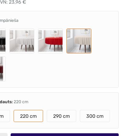
VN: 23,96 €
mpānieša
ldauts:
220 cm
cm
220 cm
290 cm
300 cm