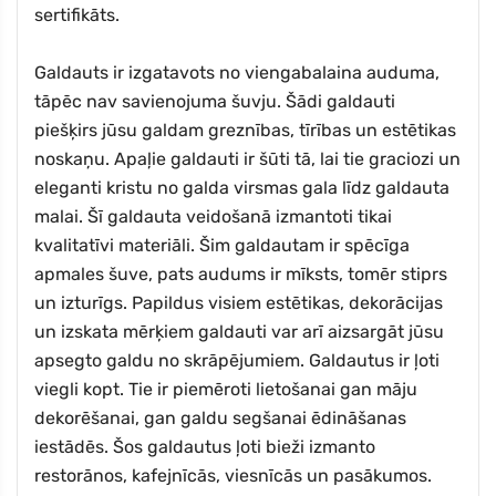
sertifikāts.
Galdauts ir izgatavots no viengabalaina auduma,
tāpēc nav savienojuma šuvju. Šādi galdauti
piešķirs jūsu galdam greznības, tīrības un estētikas
noskaņu. Apaļie galdauti ir šūti tā, lai tie graciozi un
eleganti kristu no galda virsmas gala līdz galdauta
malai. Šī galdauta veidošanā izmantoti tikai
kvalitatīvi materiāli. Šim galdautam ir spēcīga
apmales šuve, pats audums ir mīksts, tomēr stiprs
un izturīgs. Papildus visiem estētikas, dekorācijas
un izskata mērķiem galdauti var arī aizsargāt jūsu
apsegto galdu no skrāpējumiem. Galdautus ir ļoti
viegli kopt. Tie ir piemēroti lietošanai gan māju
dekorēšanai, gan galdu segšanai ēdināšanas
iestādēs. Šos galdautus ļoti bieži izmanto
restorānos, kafejnīcās, viesnīcās un pasākumos.