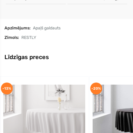
Apzīmējums:
Apaļš galdauts
Zīmols:
RESTLY
Līdzīgas preces
-13%
-20%