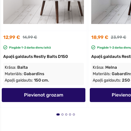
12,99 €
18,99 €
14,99 €
23,99 €
Piegāde 1-2 darba dienu laikā
Piegāde 1-2 darba dienu
Apaļš galdauts Restly Balts D150
Apaļš galdauts Rest
Krāsa:
Balta
Krāsa:
Melna
Materiāls:
Gabardīns
Materiāls:
Gabardīn
Apaļš galdauts:
150 cm.
Apaļš galdauts:
250
Pievienot grozam
Pievien