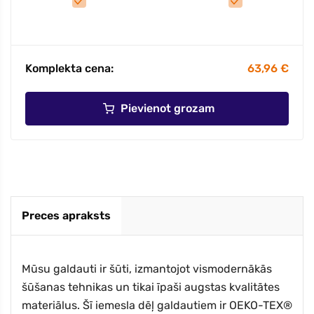
Komplekta cena:
63,96 €
Pievienot grozam
Preces apraksts
Mūsu galdauti ir šūti, izmantojot vismodernākās
šūšanas tehnikas un tikai īpaši augstas kvalitātes
materiālus. Šī iemesla dēļ galdautiem ir OEKO-TEX®