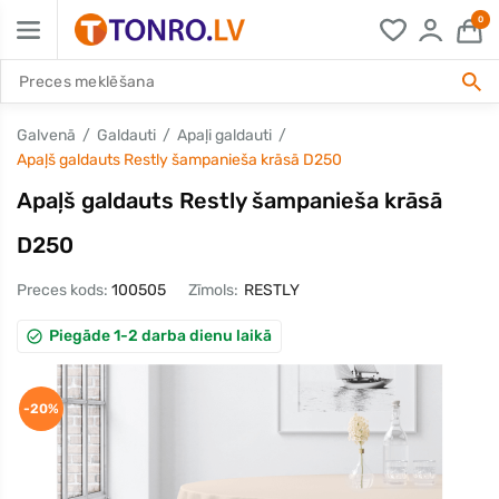
0
Galvenā
Galdauti
Apaļi galdauti
Apaļš galdauts Restly šampanieša krāsā D250
Apaļš galdauts Restly šampanieša krāsā
D250
Preces kods:
100505
Zīmols:
RESTLY
Piegāde 1-2 darba dienu laikā
-20%