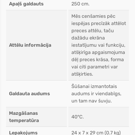
Apaļš galdauts
250 cm.
Mēs cenšamies pēc
iespējas precīzāk attēlot
preces attēlu, taču
dažādu ekrāna
Attēlu informācija
iestatījumu vai funkciju,
atšķirīga apgaismojuma
dēļ preces krāsa, forma
vai citi parametri var
atšķirties.
Šūšanai izmantotais
Galdauta audums
audums ir viendabīgs,
un tam nav šuvju.
Mazgāšanas
40°C.
temperatūra
Lepakojums
24 x 7 x 29 cm (0.7 kg)