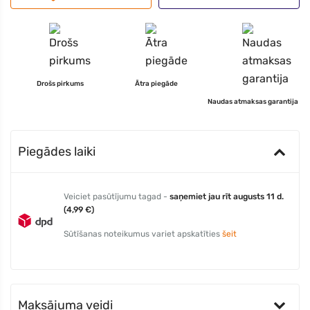
Drošs pirkums
Ātra piegāde
Naudas atmaksas garantija
Piegādes laiki
Veiciet pasūtījumu tagad -
saņemiet jau rīt augusts 11 d.
(4,99 €)
Sūtīšanas noteikumus variet apskatīties
šeit
Maksājuma veidi