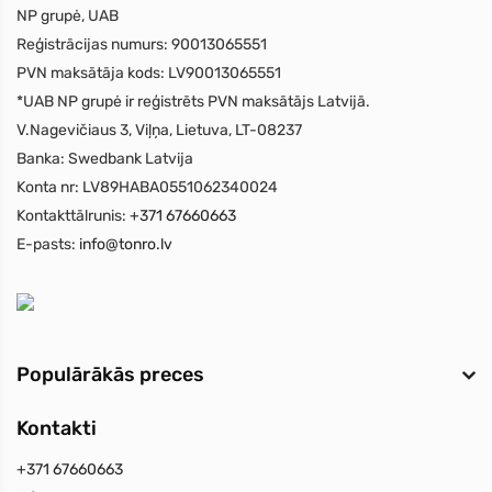
NP grupė, UAB
Reģistrācijas numurs:
90013065551
PVN maksātāja kods:
LV90013065551
*UAB NP grupė ir reģistrēts PVN maksātājs Latvijā.
V.Nagevičiaus 3, Viļņa, Lietuva, LT-08237
Banka:
Swedbank Latvija
Konta nr:
LV89HABA0551062340024
Kontakttālrunis:
+371 67660663
E-pasts:
info@tonro.lv
Populārākās preces
Kontakti
+371 67660663