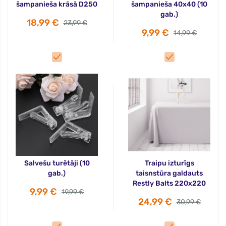
šampanieša krāsā D250
šampanieša 40x40 (10
gab.)
18,99 €
23,99 €
9,99 €
14,99 €
Salvešu turētāji (10
Traipu izturīgs
gab.)
taisnstūra galdauts
Restly Balts 220x220
9,99 €
19,99 €
24,99 €
30,99 €