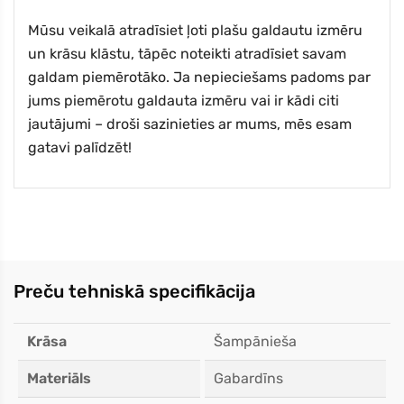
Mūsu veikalā atradīsiet ļoti plašu galdautu izmēru
un krāsu klāstu, tāpēc noteikti atradīsiet savam
galdam piemērotāko. Ja nepieciešams padoms par
jums piemērotu galdauta izmēru vai ir kādi citi
jautājumi – droši sazinieties ar mums, mēs esam
gatavi palīdzēt!
Preču tehniskā specifikācija
Krāsa
Šampānieša
Materiāls
Gabardīns