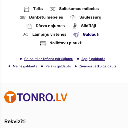
Telts
Saliekamas mēbeles
Banketu mēbeles
Saulessargi
Dārza nojumes
Sildītāji
Lampiņu virtenes
Galdauti
Noliktavu plaukti
Galdauti ar teflona pārklājumu
Apaļš galdauts
Melns galdauts
Pelēks galdauts
Ziemassvētku galdauts
Rekvizīti