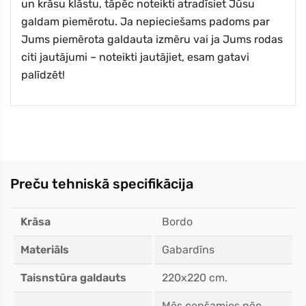
un krāsu klāstu, tāpēc noteikti atradīsiet Jūsu
galdam piemērotu. Ja nepieciešams padoms par
Jums piemērota galdauta izmēru vai ja Jums rodas
citi jautājumi – noteikti jautājiet, esam gatavi
palīdzēt!
Preču tehniskā specifikācija
Krāsa
Bordo
Materiāls
Gabardīns
Taisnstūra galdauts
220x220 cm.
Mēs cenšamies pēc