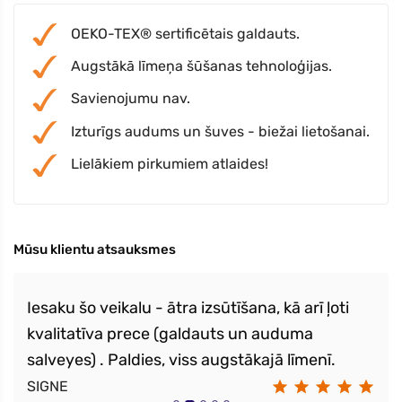
OEKO-TEX® sertificētais galdauts.
Augstākā līmeņa šūšanas tehnoloģijas.
Savienojumu nav.
Izturīgs audums un šuves - biežai lietošanai.
Lielākiem pirkumiem atlaides!
Mūsu klientu atsauksmes
Iesaku šo veikalu - ātra izsūtīšana, kā arī ļoti
kvalitatīva prece (galdauts un auduma
salveyes) . Paldies, viss augstākajā līmenī.
SIGNE