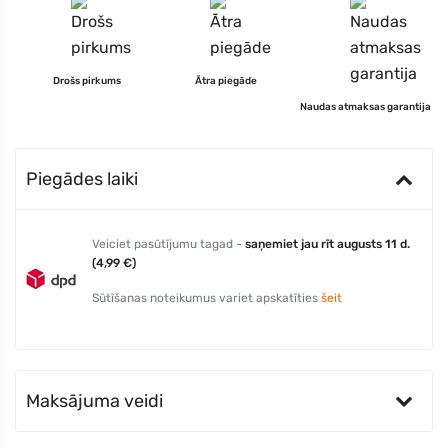
Drošs pirkums
Ātra piegāde
Naudas atmaksas garantija
Piegādes laiki
Veiciet pasūtījumu tagad -
saņemiet jau rīt augusts 11 d.
(4,99 €)
Sūtīšanas noteikumus variet apskatīties
šeit
Maksājuma veidi