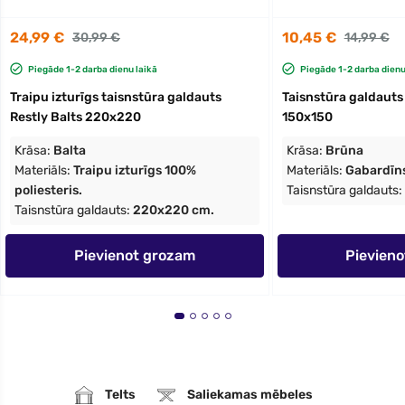
24,99 €
10,45 €
30,99 €
14,99 €
Piegāde 1-2 darba dienu laikā
Piegāde 1-2 darba dienu
Traipu izturīgs taisnstūra galdauts
Taisnstūra galdauts
Restly Balts 220x220
150x150
Krāsa:
Balta
Krāsa:
Brūna
Materiāls:
Traipu izturīgs 100%
Materiāls:
Gabardīn
poliesteris.
Taisnstūra galdauts:
Taisnstūra galdauts:
220x220 cm.
Pievienot grozam
Pievien
Telts
Saliekamas mēbeles