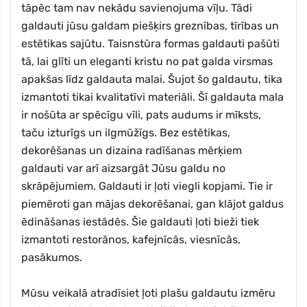
tāpēc tam nav nekādu savienojuma vīļu. Tādi
galdauti jūsu galdam piešķirs greznības, tīrības un
estētikas sajūtu. Taisnstūra formas galdauti pašūti
tā, lai glīti un eleganti kristu no pat galda virsmas
apakšas līdz galdauta malai. Šujot šo galdautu, tika
izmantoti tikai kvalitatīvi materiāli. Šī galdauta mala
ir nošūta ar spēcīgu vīli, pats audums ir mīksts,
taču izturīgs un ilgmūžīgs. Bez estētikas,
dekorēšanas un dizaina radīšanas mērķiem
galdauti var arī aizsargāt Jūsu galdu no
skrāpējumiem. Galdauti ir ļoti viegli kopjami. Tie ir
piemēroti gan mājas dekorēšanai, gan klājot galdus
ēdināšanas iestādēs. Šie galdauti ļoti bieži tiek
izmantoti restorānos, kafejnīcās, viesnīcās,
pasākumos.
Mūsu veikalā atradīsiet ļoti plašu galdautu izmēru