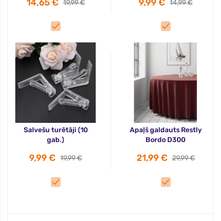
14,65 €
9,99 €
19,99 €
14,99 €
Salvešu turētāji (10
Apaļš galdauts Restly
gab.)
Bordo D300
9,99 €
21,99 €
19,99 €
29,99 €