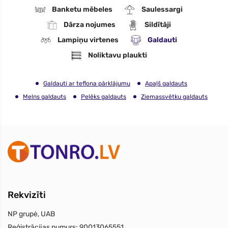
Banketu mēbeles
Saulessargi
Dārza nojumes
Sildītāji
Lampiņu virtenes
Galdauti
Noliktavu plaukti
Galdauti ar teflona pārklājumu
Apaļš galdauts
Melns galdauts
Pelēks galdauts
Ziemassvētku galdauts
Rekvizīti
NP grupė, UAB
Reģistrācijas numurs:
90013065551