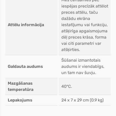
iespējas precīzāk attēlot
preces attēlu, taču
dažādu ekrāna
Attēlu informācija
iestatījumu vai funkciju,
atšķirīga apgaismojuma
dēļ preces krāsa, forma
vai citi parametri var
atšķirties.
Šūšanai izmantotais
Galdauta audums
audums ir viendabīgs,
un tam nav šuvju.
Mazgāšanas
40°C.
temperatūra
Lepakojums
24 x 7 x 29 cm (0.9 kg)