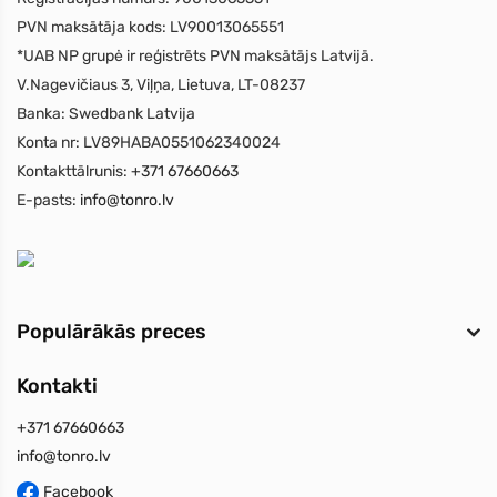
PVN maksātāja kods:
LV90013065551
*UAB NP grupė ir reģistrēts PVN maksātājs Latvijā.
V.Nagevičiaus 3, Viļņa, Lietuva, LT-08237
Banka:
Swedbank Latvija
Konta nr:
LV89HABA0551062340024
Kontakttālrunis:
+371 67660663
E-pasts:
info@tonro.lv
Populārākās preces
Kontakti
+371 67660663
info@tonro.lv
Facebook