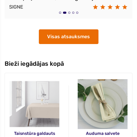
SIGNE
Visas atsauksmes
Bieži iegādājas kopā
Taisnstūra galdauts
Auduma salvete