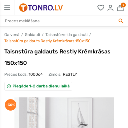
0
Galvenā
Galdauti
Taisnstūrveida galdauti
Taisnstūra galdauts Restly Krēmkrāsas 150x150
Taisnstūra galdauts Restly Krēmkrāsas
150x150
Preces kods:
100064
Zīmols:
RESTLY
Piegāde 1-2 darba dienu laikā
-30%