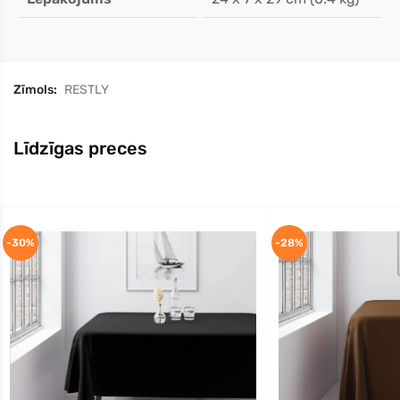
Zīmols:
RESTLY
Līdzīgas preces
-30%
-28%