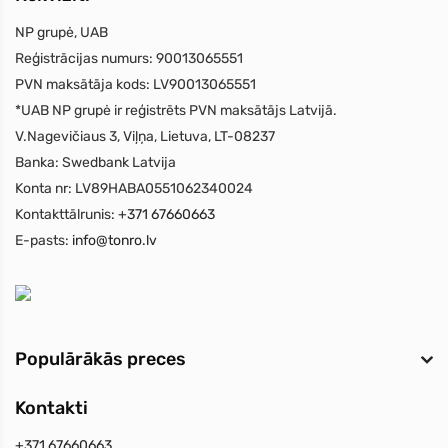
NP grupė, UAB
Reģistrācijas numurs:
90013065551
PVN maksātāja kods:
LV90013065551
*UAB NP grupė ir reģistrēts PVN maksātājs Latvijā.
V.Nagevičiaus 3, Viļņa, Lietuva, LT-08237
Banka:
Swedbank Latvija
Konta nr:
LV89HABA0551062340024
Kontakttālrunis:
+371 67660663
E-pasts:
info@tonro.lv
Populārākās preces
Kontakti
+371 67660663