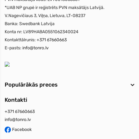
*UAB NP grupė ir reģistrēts PVN maksātājs Latvijā.
V.Nagevičiaus 3, Viļņa, Lietuva, LT-08237
Banka:
Swedbank Latvija
Konta nr:
LV89HABA0551062340024
Kontakttālrunis:
+371 67660663
E-pasts:
info@tonro.lv
Populārākās preces
Kontakti
+371 67660663
info@tonro.lv
Facebook