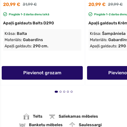
20,99 €
20,99 €
31,99 €
29,99 €
Piegāde 1-2 darba dienu laikā
Piegāde 1-2 darba dienu
Apaļš galdauts Balts D290
Apaļš galdauts Krē
Krāsa:
Balta
Krāsa:
Šampānieša
Materiāls:
Gabardīns
Materiāls:
Gabardīn
Apaļš galdauts:
290 cm.
Apaļš galdauts:
290
Pievienot grozam
Pievien
Telts
Saliekamas mēbeles
Banketu mēbeles
Saulessargi