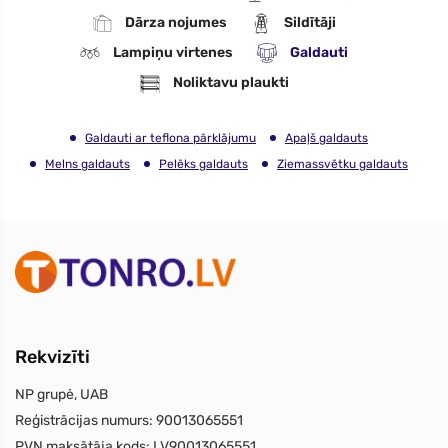
Dārza nojumes
Sildītāji
Lampiņu virtenes
Galdauti
Noliktavu plaukti
Galdauti ar teflona pārklājumu
Apaļš galdauts
Melns galdauts
Pelēks galdauts
Ziemassvētku galdauts
Rekvizīti
NP grupė, UAB
Reģistrācijas numurs:
90013065551
PVN maksātāja kods:
LV90013065551