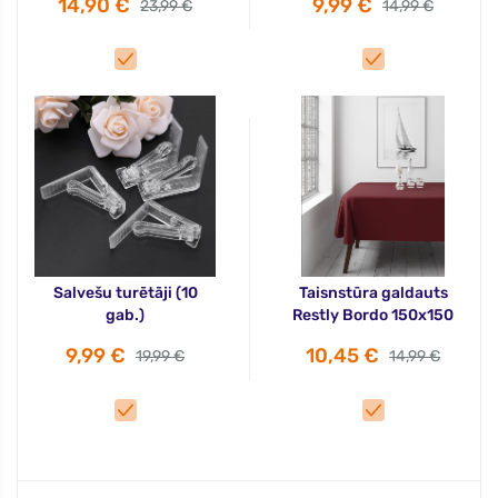
14,90 €
9,99 €
23,99 €
14,99 €
Salvešu turētāji (10
Taisnstūra galdauts
gab.)
Restly Bordo 150x150
9,99 €
10,45 €
19,99 €
14,99 €