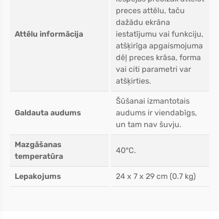
preces attēlu, taču
dažādu ekrāna
Attēlu informācija
iestatījumu vai funkciju,
atšķirīga apgaismojuma
dēļ preces krāsa, forma
vai citi parametri var
atšķirties.
Šūšanai izmantotais
Galdauta audums
audums ir viendabīgs,
un tam nav šuvju.
Mazgāšanas
40°C.
temperatūra
Lepakojums
24 x 7 x 29 cm (0.7 kg)