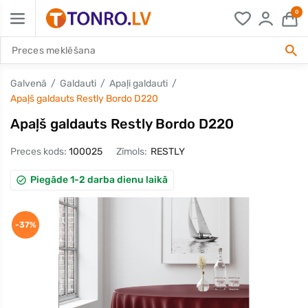
0
Galvenā
Galdauti
Apaļi galdauti
Apaļš galdauts Restly Bordo D220
Apaļš galdauts Restly Bordo D220
Preces kods:
100025
Zīmols:
RESTLY
Piegāde 1-2 darba dienu laikā
-37%