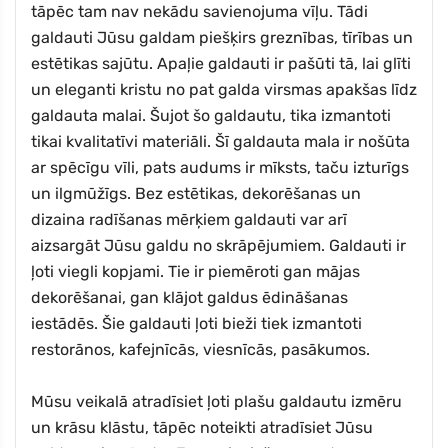
tāpēc tam nav nekādu savienojuma vīļu. Tādi
galdauti Jūsu galdam piešķirs greznības, tīrības un
estētikas sajūtu. Apaļie galdauti ir pašūti tā, lai glīti
un eleganti kristu no pat galda virsmas apakšas līdz
galdauta malai. Šujot šo galdautu, tika izmantoti
tikai kvalitatīvi materiāli. Šī galdauta mala ir nošūta
ar spēcīgu vīli, pats audums ir mīksts, taču izturīgs
un ilgmūžīgs. Bez estētikas, dekorēšanas un
dizaina radīšanas mērķiem galdauti var arī
aizsargāt Jūsu galdu no skrāpējumiem. Galdauti ir
ļoti viegli kopjami. Tie ir piemēroti gan mājas
dekorēšanai, gan klājot galdus ēdināšanas
iestādēs. Šie galdauti ļoti bieži tiek izmantoti
restorānos, kafejnīcās, viesnīcās, pasākumos.
Mūsu veikalā atradīsiet ļoti plašu galdautu izmēru
un krāsu klāstu, tāpēc noteikti atradīsiet Jūsu