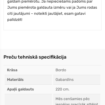
galdam piemērotu. Ja nepieciešams padoms par
Jums piemērota galdauta izmēru vai ja Jums rodas
citi jautājumi – noteikti jautājiet, esam gatavi
palīdzēt!
Preču tehniskā specifikācija
Krāsa
Bordo
Materiāls
Gabardīns
Apaļš galdauts
220 cm.
Mēs cenšamies pēc
iespējas precīzāk attēlot