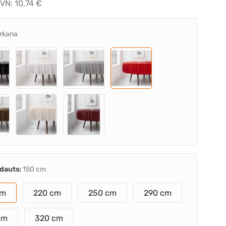
VN: 10,74 €
rkana
ldauts:
150 cm
cm
220 cm
250 cm
290 cm
cm
320 cm