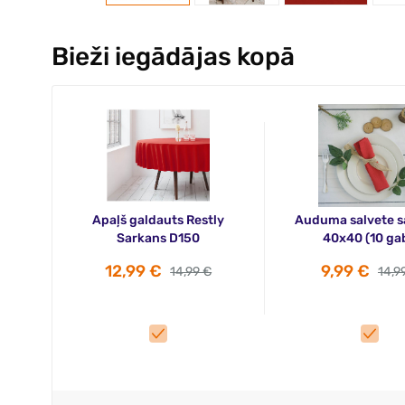
Bieži iegādājas kopā
Apaļš galdauts Restly
Auduma salvete s
Sarkans D150
40x40 (10 gab
12,99 €
9,99 €
14,99 €
14,9