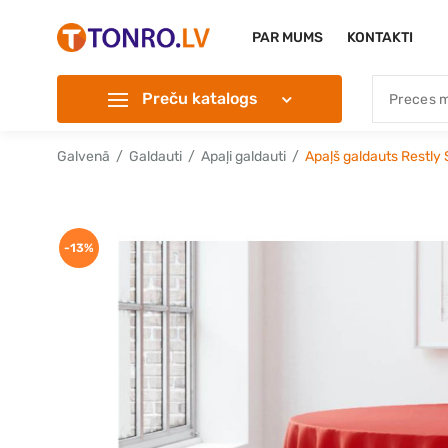
PAR MUMS
KONTAKTI
Preču katalogs
Galvenā
Galdauti
Apaļi galdauti
Apaļš galdauts Restly
-13%