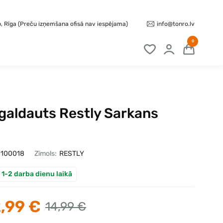
info@tonro.lv
b, Rīga (Preču izņemšana ofisā nav iespējama)
0
galdauts Restly Sarkans
100018
Zīmols:
RESTLY
 1-2 darba dienu laikā
,99 €
14,99 €