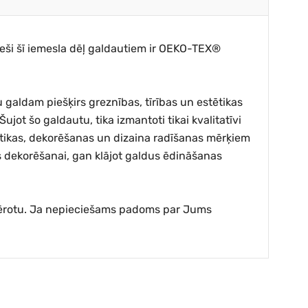
Tieši šī iemesla dēļ galdautiem ir OEKO-TEX®
aldam piešķirs greznības, tīrības un estētikas
Šujot šo galdautu, tika izmantoti tikai kvalitatīvi
stētikas, dekorēšanas un dizaina radīšanas mērķiem
as dekorēšanai, gan klājot galdus ēdināšanas
iemērotu. Ja nepieciešams padoms par Jums