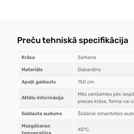
Preču tehniskā specifikācija
Krāsa
Sarkana
Materiāls
Gabardīns
Apaļš galdauts
150 cm.
Mēs cenšamies pēc iespēj
Attēlu informācija
preces krāsa, forma vai ci
Galdauta audums
Šūšanai izmantotais audu
Mazgāšanas
40°C.
temperatūra