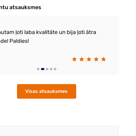
entu atsauksmes
utam ļoti laba kvalitāte un bija ļoti ātra
Ie
de! Paldies!
k
sa
S
Visas atsauksmes