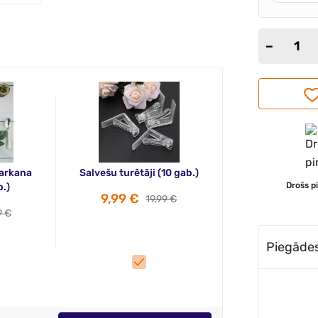
arkana
Salvešu turētāji (10 gab.)
Drošs p
.)
9,99 €
19,99 €
9 €
Piegādes 