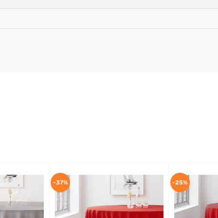
-37%
-25%