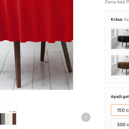
Cena bez P
Krāsa:
Sa
Apaļš ga
150 
300 