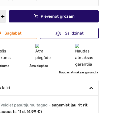
Pievienot grozam
Saglabāt
Salīdzināt
irkums
Ātra piegāde
Naudas atmaksas garantija
laiki
Veiciet pasūtījumu tagad -
saņemiet jau rīt rīt,
augusts 11 d. (4,99 €)