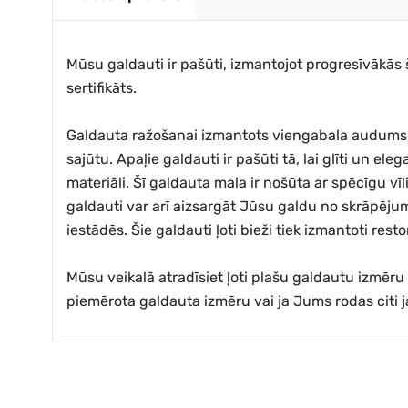
Mūsu galdauti ir pašūti, izmantojot progresīvākās 
sertifikāts.
Galdauta ražošanai izmantots viengabala audums, 
sajūtu. Apaļie galdauti ir pašūti tā, lai glīti un el
materiāli. Šī galdauta mala ir nošūta ar spēcīgu v
galdauti var arī aizsargāt Jūsu galdu no skrāpējumi
iestādēs. Šie galdauti ļoti bieži tiek izmantoti res
Mūsu veikalā atradīsiet ļoti plašu galdautu izmēr
piemērota galdauta izmēru vai ja Jums rodas citi ja