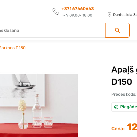
+371 67660663
Duntes iela 3
I - V 09:00- 18:00
 Sarkans D150
Apaļš 
D150
Preces kods:
Piegāde
12
Cena: