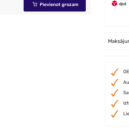
Pievienot grozam
Maksāju
OE
Au
Sa
Iz
Li