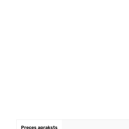
Ļoti ātr
kvalitāt
Noteikti 
GINTA
Preces apraksts