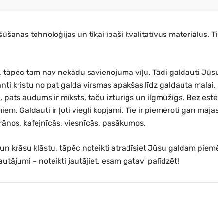
šūšanas tehnoloģijas un tikai īpaši kvalitatīvus materiālus. 
tāpēc tam nav nekādu savienojuma vīļu. Tādi galdauti Jūsu g
eganti kristu no pat galda virsmas apakšas līdz galdauta malai. 
īli, pats audums ir mīksts, taču izturīgs un ilgmūžīgs. Bez e
em. Galdauti ir ļoti viegli kopjami. Tie ir piemēroti gan māj
torānos, kafejnīcās, viesnīcās, pasākumos.
u un krāsu klāstu, tāpēc noteikti atradīsiet Jūsu galdam p
utājumi – noteikti jautājiet, esam gatavi palīdzēt!