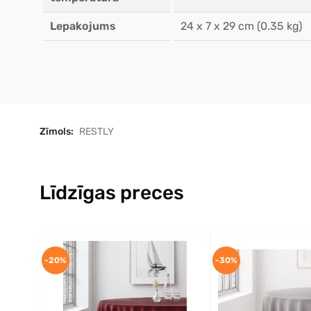
Lepakojums
24 x 7 x 29 cm (0.35 kg)
Zīmols:
RESTLY
Līdzīgas preces
-20%
-30%