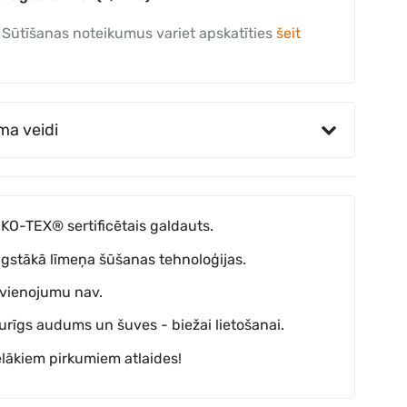
Sūtīšanas noteikumus variet apskatīties
šeit
ma veidi
KO-TEX® sertificētais galdauts.
gstākā līmeņa šūšanas tehnoloģijas.
vienojumu nav.
turīgs audums un šuves - biežai lietošanai.
elākiem pirkumiem atlaides!