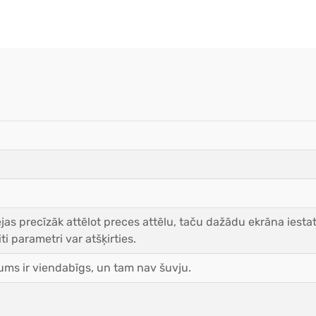
as precīzāk attēlot preces attēlu, taču dažādu ekrāna iestat
ti parametri var atšķirties.
ms ir viendabīgs, un tam nav šuvju.