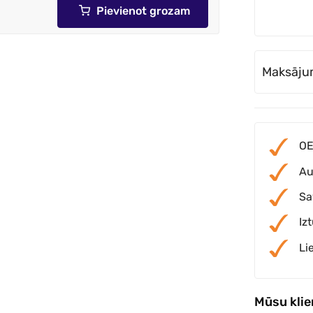
Pievienot grozam
Maksāju
OE
Au
Sa
Iz
Li
Mūsu kli