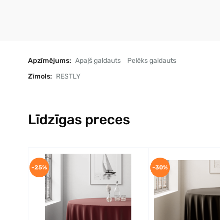
Apzīmējums:
Apaļš galdauts
Pelēks galdauts
Zīmols:
RESTLY
Līdzīgas preces
-25%
-30%