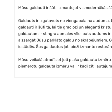
Mūsu galdauti ir šūti, izmantojot vismodernākās šūš
Galdauts ir izgatavots no viengabalaina auduma, t
galdauti ir šūti tā, lai tie graciozi un eleganti kri
galdautam ir stingra apmales vīle, pats audums ir m
aizsargāt Jūsu pārklāto galdu no skrāpējumiem. Gal
iestādēs. Šos galdautus ļoti bieži izmanto restorā
Mūsu veikalā atradīsiet ļoti plašu galdautu izmē
piemērotu galdauta izmēru vai ir kādi citi jautāju