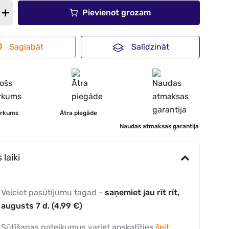
Pievienot grozam
Saglabāt
Salīdzināt
irkums
Ātra piegāde
Naudas atmaksas garantija
laiki
Veiciet pasūtījumu tagad -
saņemiet jau rīt rīt,
augusts 7 d. (4,99 €)
Sūtīšanas noteikumus variet apskatīties
šeit