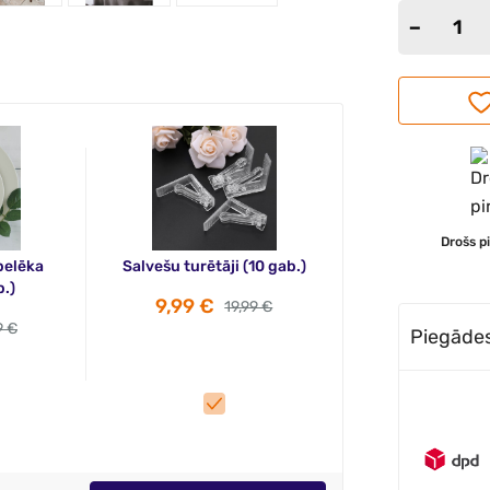
Drošs p
pelēka
Salvešu turētāji (10 gab.)
.)
9,99 €
19,99 €
9 €
Piegādes 