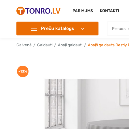
PAR MUMS
KONTAKTI
Preču katalogs
Galvenā
Galdauti
Apaļi galdauti
Apaļš galdauts Restly
-13%