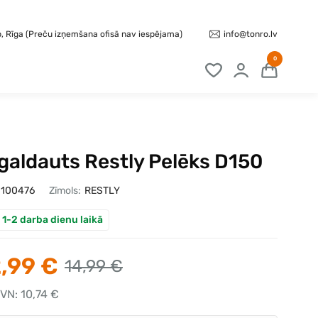
info@tonro.lv
b, Rīga (Preču izņemšana ofisā nav iespējama)
0
galdauts Restly Pelēks D150
100476
Zīmols:
RESTLY
 1-2 darba dienu laikā
,99 €
14,99 €
VN: 10,74 €