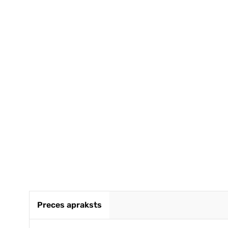
Ļoti ātr
kvalitāt
Noteikti 
GINTA
Preces apraksts