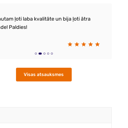
utam ļoti laba kvalitāte un bija ļoti ātra
Ie
de! Paldies!
k
sa
S
Visas atsauksmes