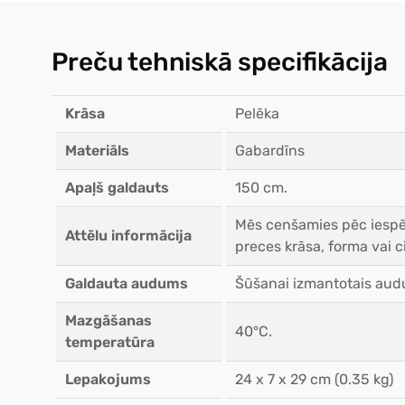
Preču tehniskā specifikācija
Krāsa
Pelēka
Materiāls
Gabardīns
Apaļš galdauts
150 cm.
Mēs cenšamies pēc iespēj
Attēlu informācija
preces krāsa, forma vai ci
Galdauta audums
Šūšanai izmantotais audu
Mazgāšanas
40°C.
temperatūra
Lepakojums
24 x 7 x 29 cm (0.35 kg)