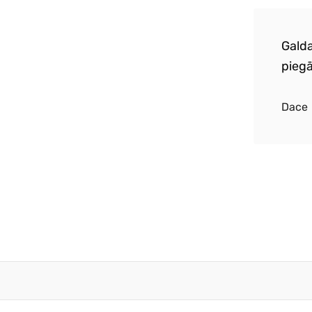
a piegāde. Izcila galdauta un salvešu
Galda
e. Perfekta pirmā pasūtījuma pieredze.
piegā
atkārtošu :)
Dace