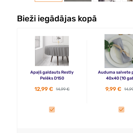
Bieži iegādājas kopā
Apaļš galdauts Restly
Auduma salvete 
Pelēks D150
40x40 (10 gab
12,99 €
9,99 €
14,99 €
14,9