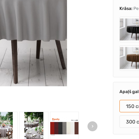
Krāsa:
Pe
Apaļš ga
150 
300 