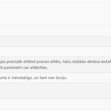
as precīzāk attēlot preces attēlu, taču dažādu ekrāna iestat
ti parametri var atšķirties.
ms ir viendabīgs, un tam nav šuvju.