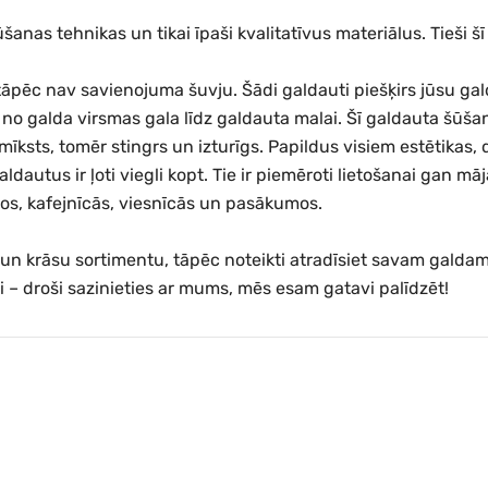
anas tehnikas un tikai īpaši kvalitatīvus materiālus. Tieši š
āpēc nav savienojuma šuvju. Šādi galdauti piešķirs jūsu gald
stu no galda virsmas gala līdz galdauta malai. Šī galdauta šūšan
īksts, tomēr stingrs un izturīgs. Papildus visiem estētikas, 
dautus ir ļoti viegli kopt. Tie ir piemēroti lietošanai gan 
nos, kafejnīcās, viesnīcās un pasākumos.
ru un krāsu sortimentu, tāpēc noteikti atradīsiet savam gal
mi – droši sazinieties ar mums, mēs esam gatavi palīdzēt!