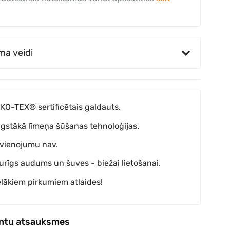
ma veidi
KO-TEX® sertificētais galdauts.
gstākā līmeņa šūšanas tehnoloģijas.
vienojumu nav.
turīgs audums un šuves - biežai lietošanai.
elākiem pirkumiem atlaides!
entu atsauksmes