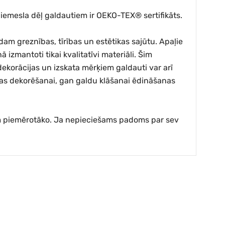
ī iemesla dēļ galdautiem ir OEKO-TEX® sertifikāts.
am greznības, tīrības un estētikas sajūtu. Apaļie
ā izmantoti tikai kvalitatīvi materiāli. Šim
dekorācijas un izskata mērķiem galdauti var arī
mājas dekorēšanai, gan galdu klāšanai ēdināšanas
dam piemērotāko. Ja nepieciešams padoms par sev