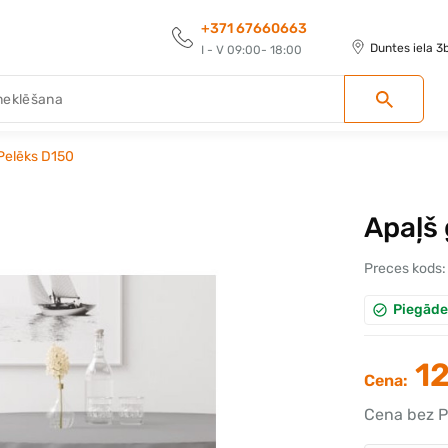
+371 67660663
Duntes iela 3
I - V 09:00- 18:00
 Pelēks D150
Apaļš 
Preces kods:
Piegāde
12
Cena:
Cena bez P