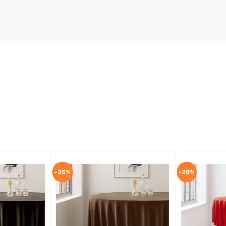
-25%
-20%