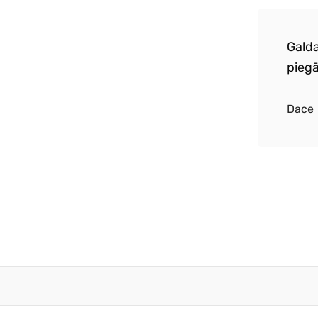
a piegāde. Izcila galdauta un salvešu
Galda
e. Perfekta pirmā pasūtījuma pieredze.
piegā
atkārtošu :)
Dace