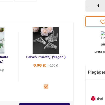
Drošs p
balta
Salvešu turētāji (10 gab.)
.)
9,99 €
19,99 €
9 €
Piegādes 