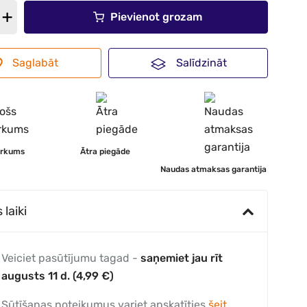
Pievienot grozam
Saglabāt
Salīdzināt
irkums
Ātra piegāde
Naudas atmaksas garantija
laiki
Veiciet pasūtījumu tagad -
saņemiet jau rīt
augusts 11 d. (4,99 €)
Sūtīšanas noteikumus variet apskatīties
šeit