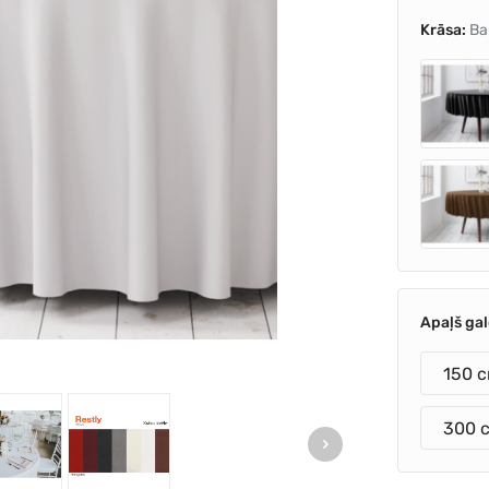
Krāsa:
Ba
Apaļš ga
150 
300 