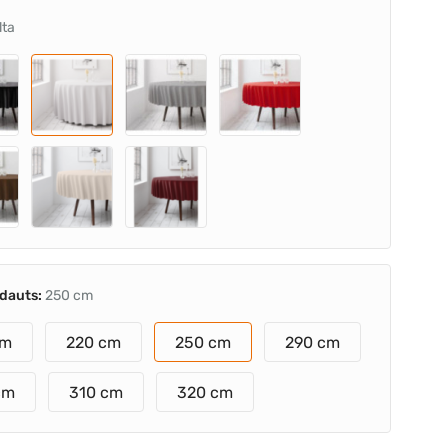
lta
ldauts:
250 cm
cm
220 cm
250 cm
290 cm
cm
310 cm
320 cm