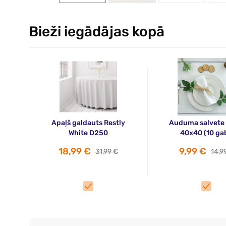
Bieži iegādājas kopā
Apaļš galdauts Restly
Auduma salvete 
White D250
40x40 (10 gab
18,99 €
9,99 €
31,99 €
14,9