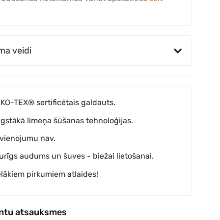
ma veidi
KO-TEX® sertificētais galdauts.
gstākā līmeņa šūšanas tehnoloģijas.
vienojumu nav.
turīgs audums un šuves - biežai lietošanai.
elākiem pirkumiem atlaides!
entu atsauksmes