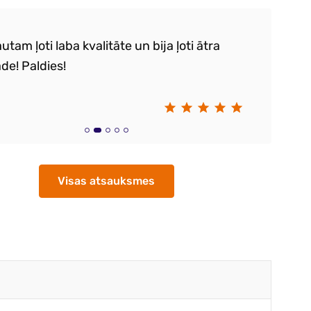
utam ļoti laba kvalitāte un bija ļoti ātra
Ie
de! Paldies!
k
sa
S
Visas atsauksmes