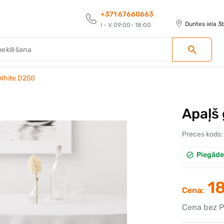
+371 67660663
Duntes iela 3
I - V 09:00- 18:00
 White D250
Apaļš 
Preces kods:
Piegāde
18
Cena:
Cena bez P