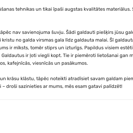
ūšanas tehnikas un tikai īpaši augstas kvalitātes materiālus
āpēc nav savienojuma šuvju. Šādi galdauti piešķirs jūsu gal
nti kristu no galda virsmas gala līdz galdauta malai. Šī galdaut
 ir mīksts, tomēr stiprs un izturīgs. Papildus visiem estēti
Galdautus ir ļoti viegli kopt. Tie ir piemēroti lietošanai g
nos, kafejnīcās, viesnīcās un pasākumos.
u un krāsu klāstu, tāpēc noteikti atradīsiet savam galdam 
mi – droši sazinieties ar mums, mēs esam gatavi palīdzēt!