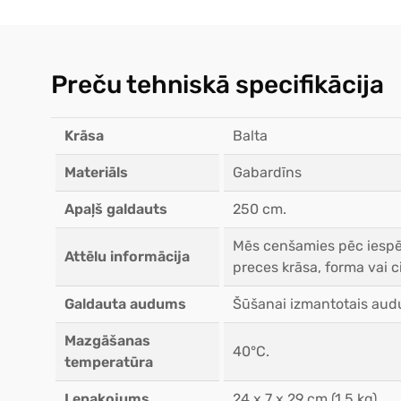
Preču tehniskā specifikācija
Krāsa
Balta
Materiāls
Gabardīns
Apaļš galdauts
250 cm.
Mēs cenšamies pēc iespēj
Attēlu informācija
preces krāsa, forma vai ci
Galdauta audums
Šūšanai izmantotais audu
Mazgāšanas
40°C.
temperatūra
Lepakojums
24 x 7 x 29 cm (1.5 kg)