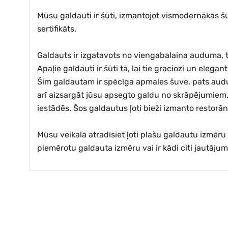
Mūsu galdauti ir šūti, izmantojot vismodernākās š
sertifikāts.
Galdauts ir izgatavots no viengabalaina auduma, t
Apaļie galdauti ir šūti tā, lai tie graciozi un elega
Šim galdautam ir spēcīga apmales šuve, pats audums
arī aizsargāt jūsu apsegto galdu no skrāpējumiem. 
iestādēs. Šos galdautus ļoti bieži izmanto restorā
Mūsu veikalā atradīsiet ļoti plašu galdautu izmēr
piemērotu galdauta izmēru vai ir kādi citi jautāju