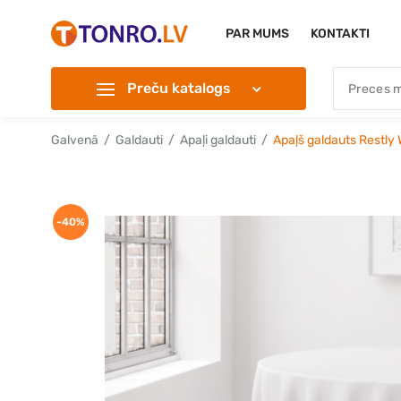
PAR MUMS
KONTAKTI
Preču katalogs
Galvenā
Galdauti
Apaļi galdauti
Apaļš galdauts Restly
-40%