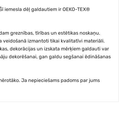
. Šī iemesla dēļ galdautiem ir OEKO-TEX®
dam greznības, tīrības un estētikas noskaņu.
a veidošanā izmantoti tikai kvalitatīvi materiāli.
kas, dekorācijas un izskata mērķiem galdauti var
an māju dekorēšanai, gan galdu segšanai ēdināšanas
piemērotāko. Ja nepieciešams padoms par jums