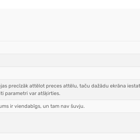
as precīzāk attēlot preces attēlu, taču dažādu ekrāna iestat
ti parametri var atšķirties.
ms ir viendabīgs, un tam nav šuvju.