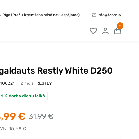
info@tonro.lv
b, Rīga (Preču izņemšana ofisā nav iespējama)
0
galdauts Restly White D250
100321
Zīmols:
RESTLY
 1-2 darba dienu laikā
,99 €
31,99 €
VN: 15,69 €