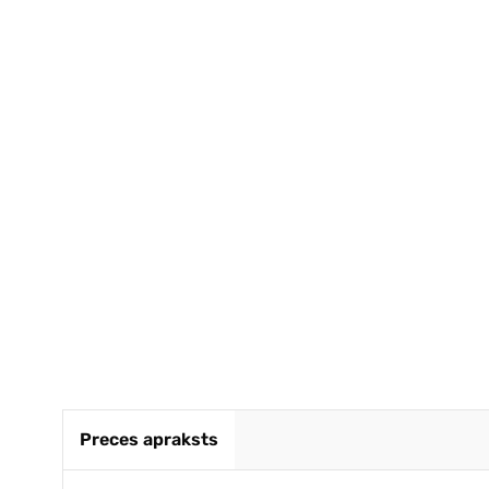
Ļoti ātr
kvalitāt
Noteikti 
GINTA
Preces apraksts