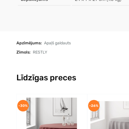
Apzīmējums:
Apaļš galdauts
Zīmols:
RESTLY
Līdzīgas preces
-30%
-26%