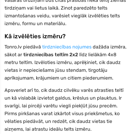
vasaras tirdziņam būs citas prasības nekā teltij ziemas
tirdziņam vai lietus laikā. Zinot paredzēto telts
izmantošanas veidu, varēsiet vieglāk izvēlēties telts
izmēru, formu un materiālu.
Kā izvēlēties izmēru?
Tonro.lv piedāvā
tirdzniecības nojumes
dažāda izmēra,
sākot ar
tirdzniecības teltīm 2x2
līdz lielākām 4x8
metru teltīm. Izvēloties izmēru, aprēķiniet, cik daudz
vietas ir nepieciešams jūsu stendam, tirgotāju
aprīkojumam, krājumiem un citiem piederumiem.
Apsveriet arī to, cik daudz cilvēku varēs atrasties teltī
un kā vislabāk izvietot galdus, krēslus un plauktus. Ir
svarīgi, lai pircēji varētu viegli piekļūt jūsu precēm.
Pirms pirkšanas varat izkārtot visus priekšmetus, ko
vēlaties piedāvāt, un redzēt, cik daudz vietas tie
aizņems, lai atrastu ideālu telts izmēru.