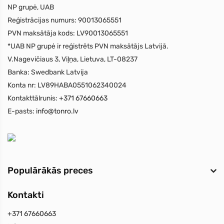
NP grupė, UAB
Reģistrācijas numurs:
90013065551
PVN maksātāja kods:
LV90013065551
*UAB NP grupė ir reģistrēts PVN maksātājs Latvijā.
V.Nagevičiaus 3, Viļņa, Lietuva, LT-08237
Banka:
Swedbank Latvija
Konta nr:
LV89HABA0551062340024
Kontakttālrunis:
+371 67660663
E-pasts:
info@tonro.lv
Populārākās preces
Kontakti
+371 67660663