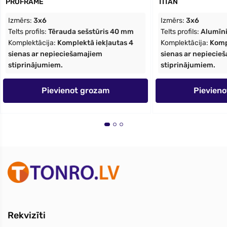
PROFRAME
TITAN
Izmērs:
3x6
Izmērs:
3x6
Telts profils:
Tērauda sešstūris 40 mm
Telts profils:
Alumīni
Komplektācija:
Komplektā iekļautas 4
Komplektācija:
Komp
sienas ar nepieciešamajiem
sienas ar nepiecie
stiprinājumiem.
stiprinājumiem.
Pievienot grozam
Pievien
Rekvizīti