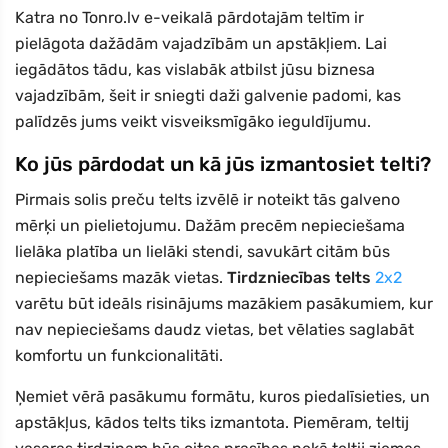
Katra no Tonro.lv e-veikalā pārdotajām teltīm ir
pielāgota dažādām vajadzībām un apstākļiem. Lai
iegādātos tādu, kas vislabāk atbilst jūsu biznesa
vajadzībām, šeit ir sniegti daži galvenie padomi, kas
palīdzēs jums veikt visveiksmīgāko ieguldījumu.
Ko jūs pārdodat un kā jūs izmantosiet telti?
Pirmais solis preču telts izvēlē ir noteikt tās galveno
mērķi un pielietojumu. Dažām precēm nepieciešama
lielāka platība un lielāki stendi, savukārt citām būs
nepieciešams mazāk vietas.
Tirdzniecības telts
2x2
varētu būt ideāls risinājums mazākiem pasākumiem, kur
nav nepieciešams daudz vietas, bet vēlaties saglabāt
komfortu un funkcionalitāti.
Ņemiet vērā pasākumu formātu, kuros piedalīsieties, un
apstākļus, kādos telts tiks izmantota. Piemēram, teltij