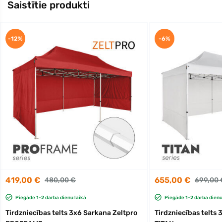
Saistītie produkti
-12%
-6%
419,00 €
655,00 €
480,00 €
699,00 
Piegāde 1-2 darba dienu laikā
Piegāde 1-2 darba dienu
Tirdzniecības telts 3x6 Sarkana Zeltpro
Tirdzniecības telts 