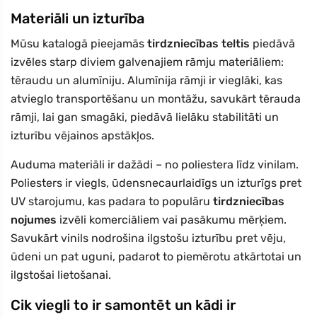
Materiāli un izturība
Mūsu katalogā pieejamās
tirdzniecības teltis
piedāvā
izvēles starp diviem galvenajiem rāmju materiāliem:
tēraudu un alumīniju. Alumīnija rāmji ir vieglāki, kas
atvieglo transportēšanu un montāžu, savukārt tērauda
rāmji, lai gan smagāki, piedāvā lielāku stabilitāti un
izturību vējainos apstākļos.
Auduma materiāli ir dažādi – no poliestera līdz vinilam.
Poliesters ir viegls, ūdensnecaurlaidīgs un izturīgs pret
UV starojumu, kas padara to populāru
tirdzniecības
nojumes
izvēli komerciāliem vai pasākumu mērķiem.
Savukārt vinils nodrošina ilgstošu izturību pret vēju,
ūdeni un pat uguni, padarot to piemērotu atkārtotai un
ilgstošai lietošanai.
Cik viegli to ir samontēt un kādi ir