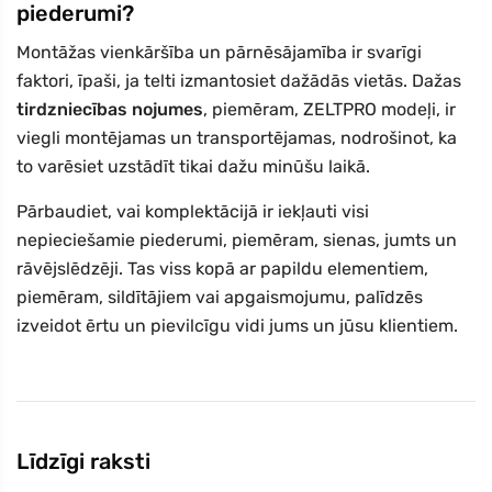
piederumi?
Montāžas vienkāršība un pārnēsājamība ir svarīgi
faktori, īpaši, ja telti izmantosiet dažādās vietās. Dažas
tirdzniecības nojumes
, piemēram, ZELTPRO modeļi, ir
viegli montējamas un transportējamas, nodrošinot, ka
to varēsiet uzstādīt tikai dažu minūšu laikā.
Pārbaudiet, vai komplektācijā ir iekļauti visi
nepieciešamie piederumi, piemēram, sienas, jumts un
rāvējslēdzēji. Tas viss kopā ar papildu elementiem,
piemēram, sildītājiem vai apgaismojumu, palīdzēs
izveidot ērtu un pievilcīgu vidi jums un jūsu klientiem.
Līdzīgi raksti