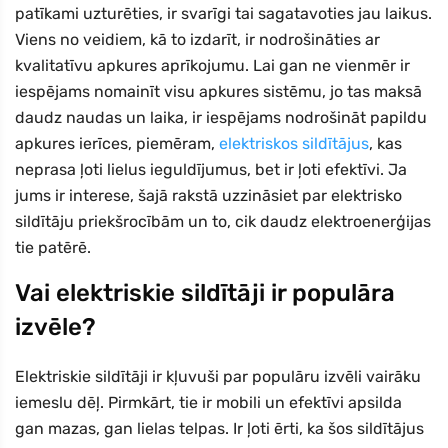
patīkami uzturēties, ir svarīgi tai sagatavoties jau laikus.
Viens no veidiem, kā to izdarīt, ir nodrošināties ar
kvalitatīvu apkures aprīkojumu. Lai gan ne vienmēr ir
iespējams nomainīt visu apkures sistēmu, jo tas maksā
daudz naudas un laika, ir iespējams nodrošināt papildu
apkures ierīces, piemēram,
elektriskos sildītājus
, kas
neprasa ļoti lielus ieguldījumus, bet ir ļoti efektīvi. Ja
jums ir interese, šajā rakstā uzzināsiet par elektrisko
sildītāju priekšrocībām un to, cik daudz elektroenerģijas
tie patērē.
Vai elektriskie sildītāji ir populāra
izvēle?
Elektriskie sildītāji ir kļuvuši par populāru izvēli vairāku
iemeslu dēļ. Pirmkārt, tie ir mobili un efektīvi apsilda
gan mazas, gan lielas telpas. Ir ļoti ērti, ka šos sildītājus