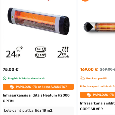
75,00 €
169,00 €
269,00 
Piegāde 1-2 darba dienu laikā
Preci var pasūtīt
PAPILDUS -7% ar kodu: AUGUSTS7
Plānots saņemt noliktavā:
PAPILDUS -7%
Infrasarkanais sildītājs Heatum H2000
OPTIM
Infrasarkanais sild
CORE SILVER
Leteicamā platība:
līdz 18 m2.