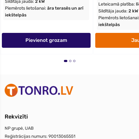
Sildītāja jauda:
2 kW
Leteicamā platība:
l
Piemērots lietošanai:
āra terasēs un arī
Sildītāja jauda:
2 kW
iekštelpās
Piemērots lietošanai
iekštelpās
Pievienot grozam
Ja
Rekvizīti
NP grupė, UAB
Reģistrācijas numurs:
90013065551