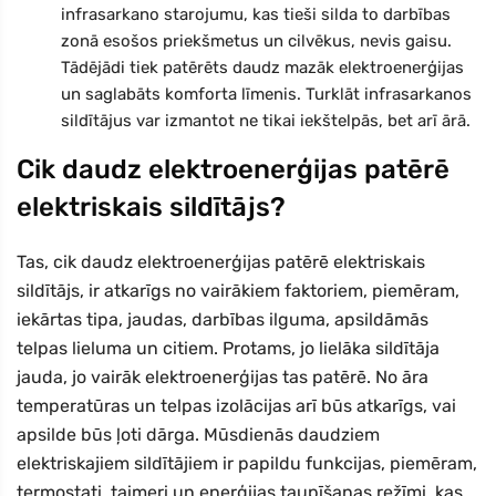
infrasarkano starojumu, kas tieši silda to darbības
zonā esošos priekšmetus un cilvēkus, nevis gaisu.
Tādējādi tiek patērēts daudz mazāk elektroenerģijas
un saglabāts komforta līmenis. Turklāt infrasarkanos
sildītājus var izmantot ne tikai iekštelpās, bet arī ārā.
Cik daudz elektroenerģijas patērē
elektriskais sildītājs?
Tas, cik daudz elektroenerģijas patērē elektriskais
sildītājs, ir atkarīgs no vairākiem faktoriem, piemēram,
iekārtas tipa, jaudas, darbības ilguma, apsildāmās
telpas lieluma un citiem. Protams, jo lielāka sildītāja
jauda, jo vairāk elektroenerģijas tas patērē. No āra
temperatūras un telpas izolācijas arī būs atkarīgs, vai
apsilde būs ļoti dārga. Mūsdienās daudziem
elektriskajiem sildītājiem ir papildu funkcijas, piemēram,
termostati, taimeri un enerģijas taupīšanas režīmi, kas