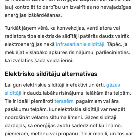
ļauj kontrolēt to darbību un izvairīties no nevajadzīgas
enerģijas izšķērdēšanas.
Turklāt jāņem vērā, ka konvekcijas, ventilatora vai
radiatora tipa elektriskie sildītāji patērēs daudz vairāk
elektroenerģijas nekā
infrasarkanie sildītāji
. Tāpēc, ja
meklējat vislabāko apkures risinājumu, pārliecinieties,
ka izvēlaties šāda veida ierīci.
Elektrisko sildītāju alternatīvas
Lai gan elektriskie sildītāji ir efektīvi un ērti,
gāzes
sildītāji
ir daudz labāks risinājums lielākām āra telpām.
Tie ir ideāli piemēroti
terasēm
, pagalmiem vai āra
pasākumu telpām, kur elektriskie sildītāji var nespēt
nodrošināt vēlamo siltuma līmeni. Gāzes sildītāji
darbojas, kā enerģijas avotu sadedzinot kurināmo,
piemēram, metānu vai propānu. Tie ir mobili, un tos var