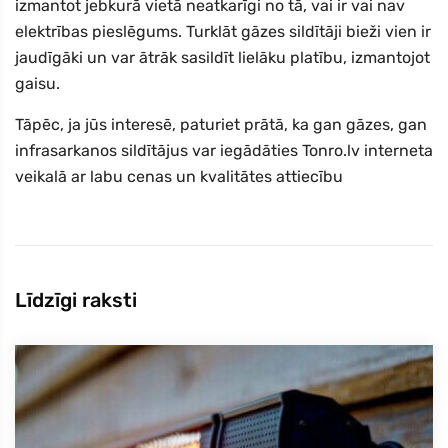
izmantot jebkurā vietā neatkarīgi no tā, vai ir vai nav
elektrības pieslēgums. Turklāt gāzes sildītāji bieži vien ir
jaudīgāki un var ātrāk sasildīt lielāku platību, izmantojot
gaisu.
Tāpēc, ja jūs interesē, paturiet prātā, ka gan gāzes, gan
infrasarkanos sildītājus var iegādāties Tonro.lv interneta
veikalā ar labu cenas un kvalitātes attiecību
Līdzīgi raksti