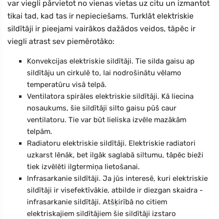
var viegli pārvietot no vienas vietas uz citu un izmantot
tikai tad, kad tas ir nepieciešams. Turklāt elektriskie
sildītāji ir pieejami vairākos dažādos veidos, tāpēc ir
viegli atrast sev piemērotāko:
Konvekcijas elektriskie sildītāji. Tie silda gaisu ap
sildītāju un cirkulē to, lai nodrošinātu vēlamo
temperatūru visā telpā.
Ventilatora spirāles elektriskie sildītāji. Kā liecina
nosaukums, šie sildītāji silto gaisu pūš caur
ventilatoru. Tie var būt lieliska izvēle mazākām
telpām.
Radiatoru elektriskie sildītāji. Elektriskie radiatori
uzkarst lēnāk, bet ilgāk saglabā siltumu, tāpēc bieži
tiek izvēlēti ilgtermiņa lietošanai.
Infrasarkanie sildītāji. Ja jūs interesē, kuri elektriskie
sildītāji ir visefektīvākie, atbilde ir diezgan skaidra -
infrasarkanie sildītāji. Atšķirībā no citiem
elektriskajiem sildītājiem šie sildītāji izstaro