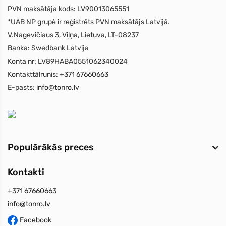
PVN maksātāja kods:
LV90013065551
*UAB NP grupė ir reģistrēts PVN maksātājs Latvijā.
V.Nagevičiaus 3, Viļņa, Lietuva, LT-08237
Banka:
Swedbank Latvija
Konta nr:
LV89HABA0551062340024
Kontakttālrunis:
+371 67660663
E-pasts:
info@tonro.lv
Populārākās preces
Kontakti
+371 67660663
info@tonro.lv
Facebook