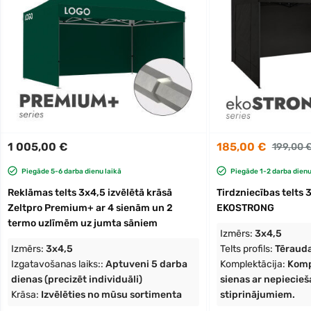
1 005,00 €
185,00 €
199,00 
Piegāde 5-6 darba dienu laikā
Piegāde 1-2 darba dienu
Reklāmas telts 3x4,5 izvēlētā krāsā
Tirdzniecības telts 
Zeltpro Premium+ ar 4 sienām un 2
EKOSTRONG
termo uzlīmēm uz jumta sāniem
Izmērs:
3x4,5
Izmērs:
3x4,5
Telts profils:
Tēraud
Izgatavošanas laiks::
Aptuveni 5 darba
Komplektācija:
Komp
dienas (precizēt individuāli)
sienas ar nepiecie
Krāsa:
Izvēlēties no mūsu sortimenta
stiprinājumiem.