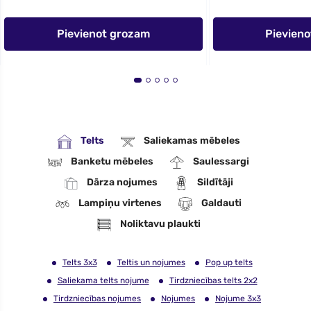
Pievienot grozam
Pievien
Telts
Saliekamas mēbeles
Banketu mēbeles
Saulessargi
Dārza nojumes
Sildītāji
Lampiņu virtenes
Galdauti
Noliktavu plaukti
Telts 3x3
Teltis un nojumes
Pop up telts
Saliekama telts nojume
Tirdzniecības telts 2x2
Tirdzniecības nojumes
Nojumes
Nojume 3x3