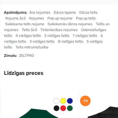
Apzīmējums:
Āra nojumes
Dārza lapene
Dārza telts
Nojume 3x3
Nojumes
Pop up nojume
Pop up telts
Saliekama telts nojume
Saliekamās dārza nojumes
Teltis un
nojumes
Telts 3x3
Tirdzniecības nojumes
Ūdensizturīgas
teltis
4 vietīgas teltis
2 vietīgas teltis
1 vietīgas teltis
6
vietīgas teltis
3 vietīgas teltis
8 vietīgas teltis
5 vietīgas
teltis
Telts mitrumizturība
Zīmols:
ZELTPRO
Līdzīgas preces
-7%