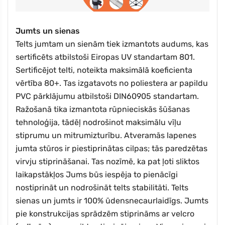
Jumts un sienas
Telts jumtam un sienām tiek izmantots audums, kas
sertificēts atbilstoši Eiropas UV standartam 801.
Sertificējot telti, noteikta maksimālā koeficienta
vērtība 80+. Tas izgatavots no poliestera ar papildu
PVC pārklājumu atbilstoši DIN60905 standartam.
Ražošanā tika izmantota rūpnieciskās šūšanas
tehnoloģija, tādēļ nodrošinot maksimālu vīļu
stiprumu un mitrumizturību. Atveramās lapenes
jumta stūros ir piestiprinātas cilpas; tās paredzētas
virvju stiprināšanai. Tas nozīmē, ka pat ļoti sliktos
laikapstākļos Jums būs iespēja to pienācīgi
nostiprināt un nodrošināt telts stabilitāti. Telts
sienas un jumts ir 100% ūdensnecaurlaidīgs. Jumts
pie konstrukcijas sprādzēm stiprināms ar velcro