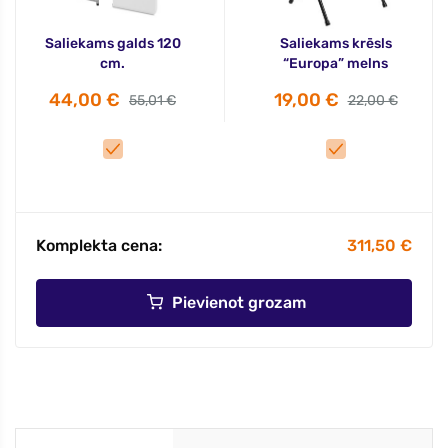
Saliekams galds 120
Saliekams krēsls
cm.
“Europa” melns
44,00 €
19,00 €
55,01 €
22,00 €
Komplekta cena:
311,50 €
Pievienot grozam