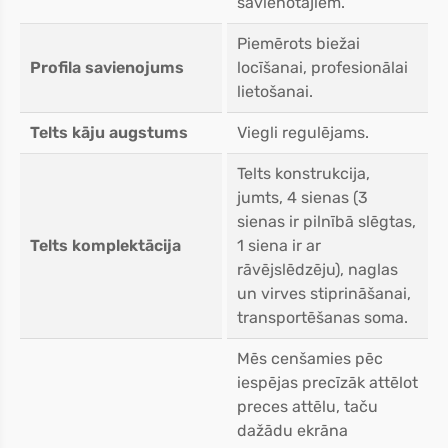
savienotājiem.
Piemērots biežai
Profila savienojums
locīšanai, profesionālai
lietošanai.
Telts kāju augstums
Viegli regulējams.
Telts konstrukcija,
jumts, 4 sienas (3
sienas ir pilnībā slēgtas,
Telts komplektācija
1 siena ir ar
rāvējslēdzēju), naglas
un virves stiprināšanai,
transportēšanas soma.
Mēs cenšamies pēc
iespējas precīzāk attēlot
preces attēlu, taču
dažādu ekrāna