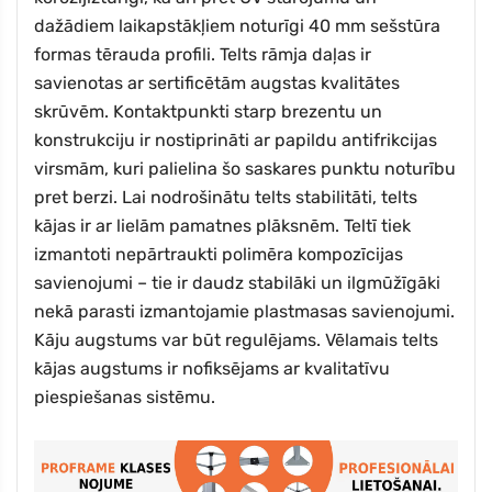
dažādiem laikapstākļiem noturīgi 40 mm sešstūra
formas tērauda profili. Telts rāmja daļas ir
savienotas ar sertificētām augstas kvalitātes
skrūvēm. Kontaktpunkti starp brezentu un
konstrukciju ir nostiprināti ar papildu antifrikcijas
virsmām, kuri palielina šo saskares punktu noturību
pret berzi. Lai nodrošinātu telts stabilitāti, telts
kājas ir ar lielām pamatnes plāksnēm. Teltī tiek
izmantoti nepārtraukti polimēra kompozīcijas
savienojumi – tie ir daudz stabilāki un ilgmūžīgāki
nekā parasti izmantojamie plastmasas savienojumi.
Kāju augstums var būt regulējams. Vēlamais telts
kājas augstums ir nofiksējams ar kvalitatīvu
piespiešanas sistēmu.