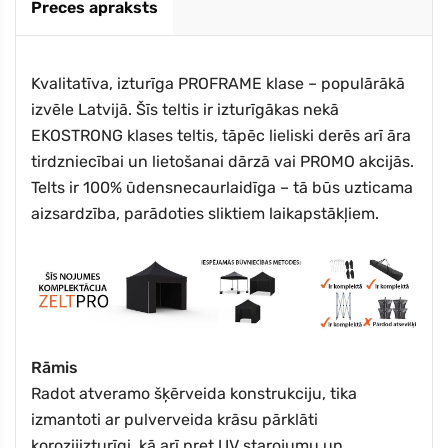
Preces apraksts
Kvalitatīva, izturīga PROFRAME klase – populārākā
izvēle Latvijā. Šīs teltis ir izturīgākas nekā
EKOSTRONG klases teltis, tāpēc lieliski derēs arī āra
tirdzniecībai un lietošanai dārzā vai PROMO akcijās.
Telts ir 100% ūdensnecaurlaidīga – tā būs uzticama
aizsardzība, parādoties sliktiem laikapstākļiem.
Rāmis
Radot atveramo šķērveida konstrukciju, tika
izmantoti ar pulverveida krāsu pārklāti
korozijizturīgi, kā arī pret UV starojumu un