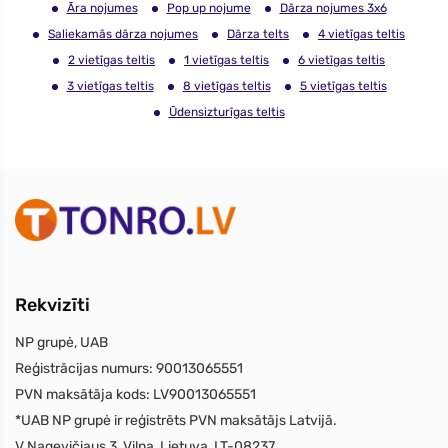
Āra nojumes
Pop up nojume
Dārza nojumes 3x6
Saliekamās dārza nojumes
Dārza telts
4 vietīgas teltis
2 vietīgas teltis
1 vietīgas teltis
6 vietīgas teltis
3 vietīgas teltis
8 vietīgas teltis
5 vietīgas teltis
Ūdensizturīgas teltis
Rekvizīti
NP grupė, UAB
Reģistrācijas numurs:
90013065551
PVN maksātāja kods:
LV90013065551
*UAB NP grupė ir reģistrēts PVN maksātājs Latvijā.
V.Nagevičiaus 3, Viļņa, Lietuva, LT-08237