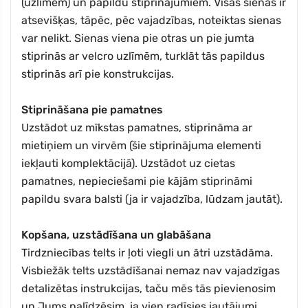
(uzlīmēm) un papildu stiprinājumiem. Visas sienas ir
atsevišķas, tāpēc, pēc vajadzības, noteiktas sienas
var nelikt. Sienas viena pie otras un pie jumta
stiprinās ar velcro uzlīmēm, turklāt tās papildus
stiprinās arī pie konstrukcijas.
Stiprināšana pie pamatnes
Uzstādot uz mīkstas pamatnes, stiprināma ar
mietiņiem un virvēm (šie stiprinājuma elementi
iekļauti komplektācijā). Uzstādot uz cietas
pamatnes, nepieciešami pie kājām stiprināmi
papildu svara balsti (ja ir vajadzība, lūdzam jautāt).
Kopšana, uzstādīšana un glabāšana
Tirdzniecības telts ir ļoti viegli un ātri uzstādāma.
Visbiežāk telts uzstādīšanai nemaz nav vajadzīgas
detalizētas instrukcijas, taču mēs tās pievienosim
un Jums palīdzēsim, ja vien radīsies jautājumi.