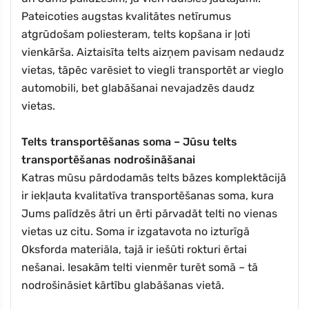
Pateicoties augstas kvalitātes netīrumus
atgrūdošam poliesteram, telts kopšana ir ļoti
vienkārša. Aiztaisīta telts aizņem pavisam nedaudz
vietas, tāpēc varēsiet to viegli transportēt ar vieglo
automobili, bet glabāšanai nevajadzēs daudz
vietas.
Telts transportēšanas soma – Jūsu telts
transportēšanas nodrošināšanai
Katras mūsu pārdodamās telts bāzes komplektācijā
ir iekļauta kvalitatīva transportēšanas soma, kura
Jums palīdzēs ātri un ērti pārvadāt telti no vienas
vietas uz citu. Soma ir izgatavota no izturīgā
Oksforda materiāla, tajā ir iešūti rokturi ērtai
nešanai. Iesakām telti vienmēr turēt somā – tā
nodrošināsiet kārtību glabāšanas vietā.