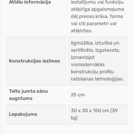
Attēlu informācija
iestatījumu vai funkciju,
atšķirīga apgaismojuma
dēļ preces krāsa, forma
vai citi parametri var
atšķirties.
Ilgmūžība, izturība un
sertificēts. Izgatavots,
izmantojot
Konstrukcijas iezīmes
vismodernākās
konstrukciju profilu
ražošanas tehnoloģijas.
Telts jumta sānu
25 cm
augstums
30 x 30 x 150 cm (39
Lepakojums
kg)