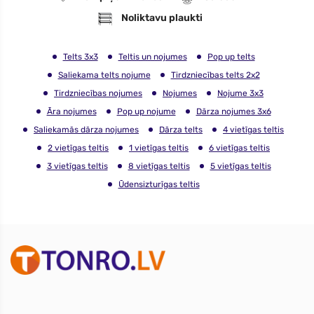
Noliktavu plaukti
Telts 3x3
Teltis un nojumes
Pop up telts
Saliekama telts nojume
Tirdzniecības telts 2x2
Tirdzniecības nojumes
Nojumes
Nojume 3x3
Āra nojumes
Pop up nojume
Dārza nojumes 3x6
Saliekamās dārza nojumes
Dārza telts
4 vietīgas teltis
2 vietīgas teltis
1 vietīgas teltis
6 vietīgas teltis
3 vietīgas teltis
8 vietīgas teltis
5 vietīgas teltis
Ūdensizturīgas teltis