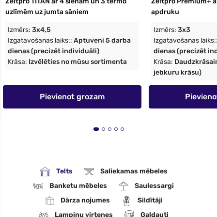
Zeltpro TITAN ar 4 sienām un 3 termo
Zeltpro Premium+ ar
uzlīmēm uz jumta sāniem
apdruku
Izmērs:
3x4,5
Izmērs:
3x3
Izgatavošanas laiks::
Aptuveni 5 darba
Izgatavošanas laiks:
dienas (precizēt individuāli)
dienas (precizēt ind
Krāsa:
Izvēlēties no mūsu sortimenta
Krāsa:
Daudzkrāsaina
jebkuru krāsu)
Pievienot grozam
Pievien
Telts
Saliekamas mēbeles
Banketu mēbeles
Saulessargi
Dārza nojumes
Sildītāji
Lampiņu virtenes
Galdauti