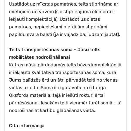
Uzstādot uz mīkstas pamatnes, telts stiprināma ar
mietiņiem un virvēm (šie stiprinājuma elementi ir
iekļauti komplektācijā). Uzstādot uz cietas
pamatnes, nepieciešami pie kājām stiprināmi
papildu svara balsti (ja ir vajadzība, lūdzam jautāt).
Telts transportēšanas soma – Jūsu telts
mobilitātes nodrošināšanai
Katras mūsu pārdodamās telts bāzes komplektācijā
ir iekļauta kvalitatīva transportēšanas soma, kura
Jums palīdzēs ērti un ātri pārvadāt telti no vienas
vietas uz citu. Soma ir izgatavota no izturīga
Oksforda materiāla, tajā ir iešūti rokturi ērtai
pārnēsāšanai. Iesakām telti vienmēr turēt somā – tā
nodrošināsiet kārtību glabāšanas vietā.
Cita informācija