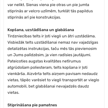
var nelikt. Sienas viena pie otras un pie jumta
stiprinās ar velcro uzlīmēm, turklāt tās papildus
stiprinās arī pie konstrukcijas.
Kopšana, uzstādīšana un glabāšana
Tirdzniecības telts ir ļoti viegli un ātri uzstādāma.
Visbiežāk telts uzstādīšanai nemaz nav vajadzīgas
detalizētas instrukcijas, taču mēs tās pievienosim
un Jums palīdzēsim, ja vien radīsies jautājumi.
Pateicoties augstas kvalitātes netīrumus
atgrūdošam poliesteram, telts kopšana ir ļoti
vienkārša. Aizvērta telts aizņem pavisam nedaudz
vietas, tāpēc varēsiet to viegli transportēt ar vieglo
automobili, bet glabāšanai nevajadzēs daudz
vietas.
Stiprināšana pie pamatnes