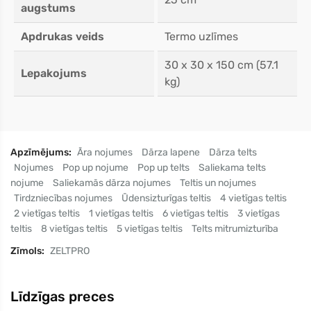
augstums
Apdrukas veids
Termo uzlīmes
30 x 30 x 150 cm (57.1
Lepakojums
kg)
Apzīmējums:
Āra nojumes
Dārza lapene
Dārza telts
Nojumes
Pop up nojume
Pop up telts
Saliekama telts
nojume
Saliekamās dārza nojumes
Teltis un nojumes
Tirdzniecības nojumes
Ūdensizturīgas teltis
4 vietīgas teltis
2 vietīgas teltis
1 vietīgas teltis
6 vietīgas teltis
3 vietīgas
teltis
8 vietīgas teltis
5 vietīgas teltis
Telts mitrumizturība
Zīmols:
ZELTPRO
Līdzīgas preces