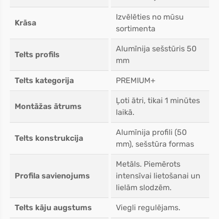
Izvēlēties no mūsu
Krāsa
sortimenta
Alumīnija sešstūris 50
Telts profils
mm
Telts kategorija
PREMIUM+
Ļoti ātri, tikai 1 minūtes
Montāžas ātrums
laikā.
Alumīnija profili (50
Telts konstrukcija
mm), sešstūra formas
Metāls. Piemērots
Profila savienojums
intensīvai lietošanai un
lielām slodzēm.
Telts kāju augstums
Viegli regulējams.