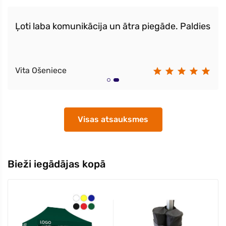
Paldues par zibenīgu piegādi, prece kvalitatīva
Edvīns
Visas atsauksmes
Bieži iegādājas kopā