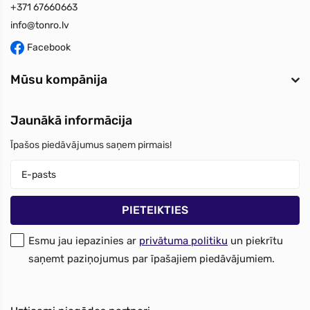
+371 67660663
info@tonro.lv
Facebook
Mūsu kompānija
Jaunākā informācija
Īpašos piedāvājumus saņem pirmais!
Esmu jau iepazinies ar
privātuma politiku
un piekrītu
saņemt paziņojumus par īpašajiem piedāvājumiem.