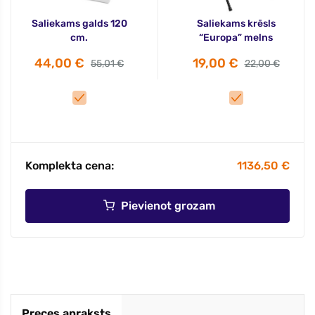
Saliekams galds 120
Saliekams krēsls
cm.
“Europa” melns
44,00 €
19,00 €
55,01 €
22,00 €
Komplekta cena:
1136,50 €
Pievienot grozam
Preces apraksts