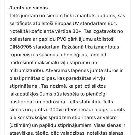
Jumts un sienas
Telts jumtam un sienām tiek izmantots audums, kas
sertificēts atbilstoši Eiropas UV standartam 801.
Noteiktā
koeficienta vērtība 80+. Tas izgatavots no
poliestera ar papildu PVC pārklājumu atbilstoši
DIN60905 standartam.
Ražošanā tika izmantotas
rūpnieciskās šūšanas tehnoloģijas, tādējādi
nodrošinot maksimālu vīļu stiprumu un
mitrumizturību. Atveramās lapenes jumta stūros ir
piestiprinātas cilpas, kas paredzētas virvju
stiprināšanai. Tas nozīmē, ka pat ļoti sliktos
laikapstākļos Jums būs iespēja to pienācīgi
nostiprināt un nodrošināt telts stabilitāti. Telts
sienas un jumts ir 100% ūdensnecaurlaidīgs. Jumts
pie konstrukcijas sprādzēm stiprināms ar velcro
(uzlīmēm) un papildu stiprinājumiem. Visas sienas ir
atsevišķas, tāpēc, pēc vajadzības, noteiktas sienas