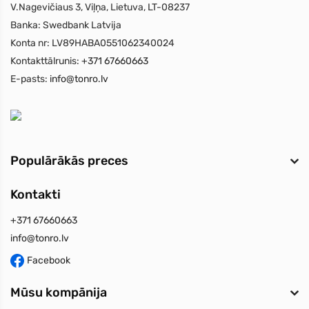
V.Nagevičiaus 3, Viļņa, Lietuva, LT-08237
Banka:
Swedbank Latvija
Konta nr:
LV89HABA0551062340024
Kontakttālrunis:
+371 67660663
E-pasts:
info@tonro.lv
Populārākās preces
Kontakti
+371 67660663
info@tonro.lv
Facebook
Mūsu kompānija