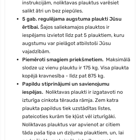
instrukcijām, noliktavas plauktus varēsiet
salikt ātri un bez piepūles.
5 gab.
regulējama augstuma plaukti Jūsu
ērtībai.
Šajos saliekamajos plauktos ir
iespējams izvietot līdz pat
5
plauktiem, kuru
augstumu var pielāgot atbilstoši Jūsu
vajadzībām.
Piemēroti smagiem priekšmetiem.
Maksimālā
slodze uz vienu plauktu ir
175 kg.
Visa plaukta
kopējā kravnesība - līdz pat
875
kg.
Papildu stiprinājumi un savienojumu
iespējas.
Noliktavas plaukti ir izgatavoti no
izturīga cinkota tērauda rāmja. Zem katra
plaukta papildus tiek uzstādītas līstes,
pateicoties kurām tie kļūst vēl izturīgāki.
Noliktavas plauktus var apvienot ar citiem
tāda paša tipa un dziļuma plauktiem, un, lai