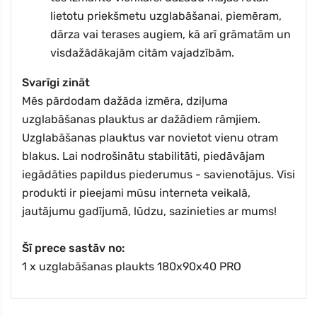
lietotu priekšmetu uzglabāšanai, piemēram,
dārza vai terases augiem, kā arī grāmatām un
visdažādākajām citām vajadzībām.
Svarīgi zināt
Mēs pārdodam dažāda izmēra, dziļuma
uzglabāšanas plauktus ar dažādiem rāmjiem.
Uzglabāšanas plauktus var novietot vienu otram
blakus. Lai nodrošinātu stabilitāti, piedāvājam
iegādāties papildus piederumus - savienotājus. Visi
produkti ir pieejami mūsu interneta veikalā,
jautājumu gadījumā, lūdzu, sazinieties ar mums!
Šī prece sastāv no
:
1 x uzglabāšanas plaukts 180x90x40 PRO