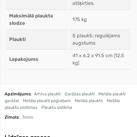
atšķirties.
Maksimālā plaukta
175 kg
slodze
5 plaukti, regulējams
Plaukti
augstums
41 x 6.2 x 91.5 cm (12.5
Lepakojums
kg)
Apzīmējums:
Arhīva plaukti
Garāžas plaukti
Metāla plaukti
garāžai
Metāla plaukti pagrabam
Metāla plaukts
Metāla
plauktu sistēmas
Plauktu sistēma
Zīmols:
Tonro