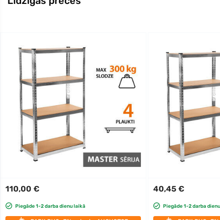
Līdzīgas preces
110,00 €
40,45 €
Piegāde 1-2 darba dienu laikā
Piegāde 1-2 darba dienu