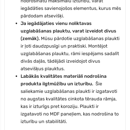
nodrošinātu maksimālu izturību, varat
iegādāties savienojošos elementus, kurus mēs
pārdodam atsevišķi.
Ja iegādājaties vienu noliktavas
uzglabāšanas plauktu, varat izveidot divus
(zemāk).
Mūsu pārdotie uzglabāšanas plaukti
ir ļoti daudzpusīgi un praktiski. Montējot
uzglabāšanas plauktu, rāmi iespējams sadalīt
divās daļās, tādējādi izveidojot divus
atsevišķus plauktus.
Labākās kvalitātes materiāli nodrošina
produkta ilgtmūžību un izturību.
Šie
saliekamie uzglabāšanas plaukti ir izgatavoti
no augstas kvalitātes cinkota tērauda rāmja,
kas ir izturīgs pret koroziju. Plaukti ir
izgatavoti no MDF paneļiem, kas nodrošina to
izturību un stabilitāti.