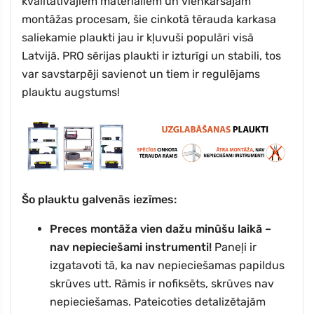
kvalitatīvajiem materiāliem un vienkāršajam
montāžas procesam, šie cinkotā tērauda karkasa
saliekamie plaukti jau ir kļuvuši populāri visā
Latvijā. PRO sērijas plaukti ir izturīgi un stabili, tos
var savstarpēji savienot un tiem ir regulējams
plauktu augstums!
Šo plauktu galvenās iezīmes:
Preces montāža vien dažu minūšu laikā –
nav nepieciešami instrumenti!
Paneļi ir
izgatavoti tā, ka nav nepieciešamas papildus
skrūves utt. Rāmis ir nofiksēts, skrūves nav
nepieciešamas. Pateicoties detalizētajām