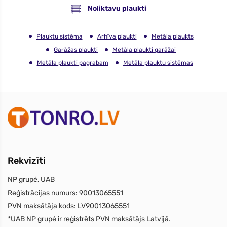
Noliktavu plaukti
Plauktu sistēma
Arhīva plaukti
Metāla plaukts
Garāžas plaukti
Metāla plaukti garāžai
Metāla plaukti pagrabam
Metāla plauktu sistēmas
Rekvizīti
NP grupė, UAB
Reģistrācijas numurs:
90013065551
PVN maksātāja kods:
LV90013065551
*UAB NP grupė ir reģistrēts PVN maksātājs Latvijā.