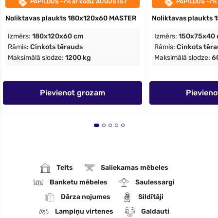
PAPILDUS -7% ar kodu: AUGUSTS7
PAPILDUS -7%
Noliktavas plaukts 180x120x60 MASTER
Noliktavas plaukts
Izmērs:
180x120x60 cm
Izmērs:
150x75x40
Rāmis:
Cinkots tērauds
Rāmis:
Cinkots tēr
Maksimālā slodze:
1200 kg
Maksimālā slodze:
6
Pievienot grozam
Pievien
Telts
Saliekamas mēbeles
Banketu mēbeles
Saulessargi
Dārza nojumes
Sildītāji
Lampiņu virtenes
Galdauti