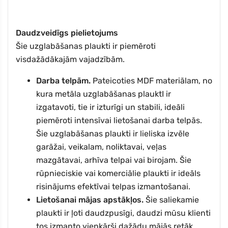
Daudzveidīgs pielietojums
Šie uzglabāšanas plaukti ir piemēroti
visdažādākajām vajadzībām.
Darba telpām.
Pateicoties MDF materiālam, no
kura metāla uzglabāšanas plauktI ir
izgatavoti, tie ir izturīgi un stabili, ideāli
piemēroti intensīvai lietošanai darba telpās.
Šie uzglabāšanas plaukti ir lieliska izvēle
garāžai, veikalam, noliktavai, veļas
mazgātavai, arhīva telpai vai birojam. Šie
rūpnieciskie vai komerciālie plaukti ir ideāls
risinājums efektīvai telpas izmantošanai.
Lietošanai mājas apstākļos.
Šie saliekamie
plaukti ir ļoti daudzpusīgi, daudzi mūsu klienti
tos izmanto vienkārši dažādu mājās retāk