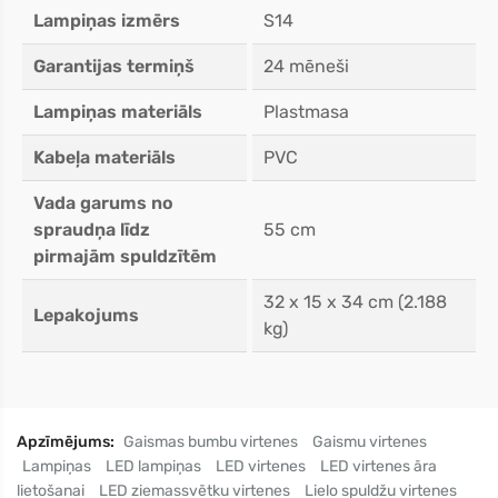
Lampiņas izmērs
S14
Garantijas termiņš
24 mēneši
Lampiņas materiāls
Plastmasa
Kabeļa materiāls
PVC
Vada garums no
spraudņa līdz
55 cm
pirmajām spuldzītēm
32 x 15 x 34 cm (2.188
Lepakojums
kg)
Apzīmējums:
Gaismas bumbu virtenes
Gaismu virtenes
Lampiņas
LED lampiņas
LED virtenes
LED virtenes āra
lietošanai
LED ziemassvētku virtenes
Lielo spuldžu virtenes