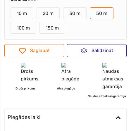
10 m
20 m
30 m
50 m
100 m
150 m
Saglabāt
Salīdzināt
Drošs pirkums
Ātra piegāde
Naudas atmaksas garantija
Piegādes laiki