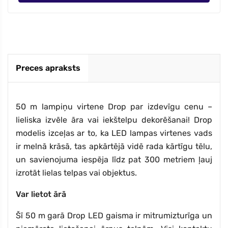
Preces apraksts
50 m lampiņu virtene Drop par izdevīgu cenu –
lieliska izvēle āra vai iekštelpu dekorēšanai! Drop
modelis izceļas ar to, ka LED lampas virtenes vads
ir melnā krāsā, tas apkārtējā vidē rada kārtīgu tēlu,
un savienojuma iespēja līdz pat 300 metriem ļauj
izrotāt lielas telpas vai objektus.
Var lietot ārā
Šī 50 m garā Drop LED gaisma ir mitrumizturīga un