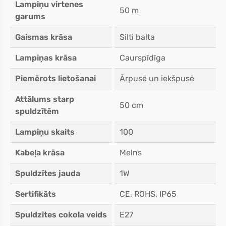
Lampiņu virtenes
50 m
garums
Gaismas krāsa
Silti balta
Lampiņas krāsa
Caurspīdīga
Piemērots lietošanai
Ārpusē un iekšpusē
Attālums starp
50 cm
spuldzītēm
Lampiņu skaits
100
Kabeļa krāsa
Melns
Spuldzītes jauda
1W
Sertifikāts
CE, ROHS, IP65
Spuldzītes cokola veids
E27