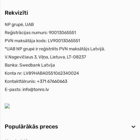
Rekvizīti
NP grupė, UAB
Reģistrācijas numurs:
90013065551
PVN maksātāja kods:
LV90013065551
*UAB NP grupė ir reģistrēts PVN maksātājs Latvijā.
V.Nagevičiaus 3, Viļņa, Lietuva, LT-08237
Banka:
Swedbank Latvija
Konta nr:
LV89HABA0551062340024
Kontakttālrunis:
+371 67660663
E-pasts:
info@tonro.lv
Populārākās preces