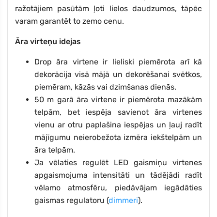
ražotājiem pasūtām ļoti lielos daudzumos, tāpēc
varam garantēt to zemo cenu.
Āra virteņu idejas
Drop āra virtene ir lieliski piemērota arī kā
dekorācija visā mājā un dekorēšanai svētkos,
piemēram, kāzās vai dzimšanas dienās.
50 m garā āra virtene ir piemērota mazākām
telpām, bet iespēja savienot āra virtenes
vienu ar otru paplašina iespējas un ļauj radīt
mājīgumu neierobežota izmēra iekštelpām un
āra telpām.
Ja vēlaties regulēt LED gaismiņu virtenes
apgaismojuma intensitāti un tādējādi radīt
vēlamo atmosfēru, piedāvājam iegādāties
gaismas regulatoru (
dimmeri
).