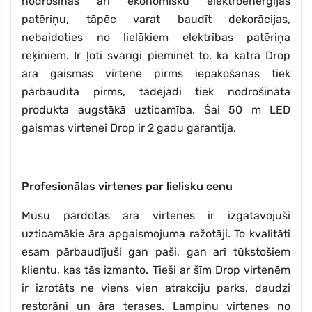
nodrošinās arī ekonomisku elektroenerģijas
patēriņu, tāpēc varat baudīt dekorācijas,
nebaidoties no lielākiem elektrības patēriņa
rēķiniem. Ir ļoti svarīgi pieminēt to, ka katra Drop
āra gaismas virtene pirms iepakošanas tiek
pārbaudīta pirms, tādējādi tiek nodrošināta
produkta augstākā uzticamība. Šai 50 m LED
gaismas virtenei Drop ir 2 gadu garantija.
Profesionālas virtenes par lielisku cenu
Mūsu pārdotās āra virtenes ir izgatavojuši
uzticamākie āra apgaismojuma ražotāji. To kvalitāti
esam pārbaudījuši gan paši, gan arī tūkstošiem
klientu, kas tās izmanto. Tieši ar šīm Drop virtenēm
ir izrotāts ne viens vien atrakciju parks, daudzi
restorāni un āra terases. Lampiņu virtenes no