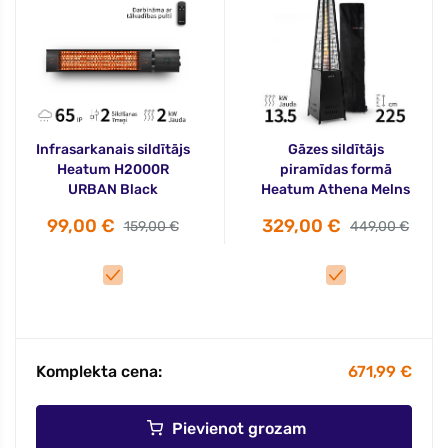
Infrasarkanais sildītājs
Gāzes sildītājs
Heatum H2000R
piramīdas formā
URBAN Black
Heatum Athena Melns
99,00 €
329,00 €
159,00 €
449,00 €
Komplekta cena:
671,99 €
Pievienot grozam