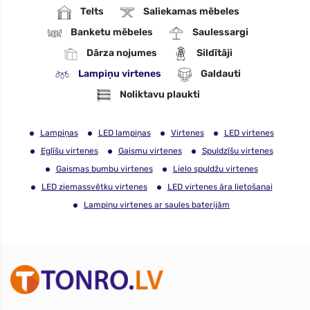
Telts
Saliekamas mēbeles
Banketu mēbeles
Saulessargi
Dārza nojumes
Sildītāji
Lampiņu virtenes
Galdauti
Noliktavu plaukti
Lampiņas
LED lampiņas
Virtenes
LED virtenes
Eglīšu virtenes
Gaismu virtenes
Spuldzīšu virtenes
Gaismas bumbu virtenes
Lielo spuldžu virtenes
LED ziemassvētku virtenes
LED virtenes āra lietošanai
Lampiņu virtenes ar saules baterijām