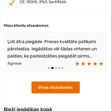
CE, ROHS, IP65 Sertifikāti.
Mūsu klientu atsauksmes
Ļoti ātra piegāde. Preces kvalitāte patīkami
pārsteidza. Iegādāšos vēl šādas virtenes un
paldies, ka pasteidzāties piegādāt pirms
svētkiem!
Agnese
Visas atsauksmes
Bieži iegādājas kopā