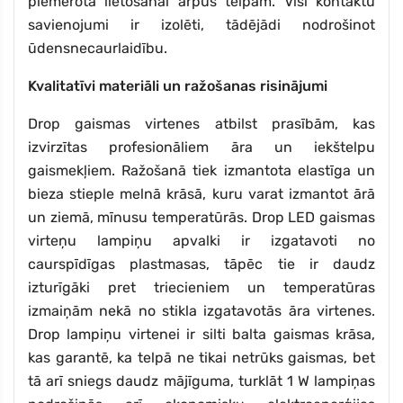
piemērota lietošanai ārpus telpām. Visi kontaktu
savienojumi ir izolēti, tādējādi nodrošinot
ūdensnecaurlaidību.
Kvalitatīvi materiāli un ražošanas risinājumi
Drop gaismas virtenes atbilst prasībām, kas
izvirzītas profesionāliem āra un iekštelpu
gaismekļiem. Ražošanā tiek izmantota elastīga un
bieza stieple melnā krāsā, kuru varat izmantot ārā
un ziemā, mīnusu temperatūrās. Drop LED gaismas
virteņu lampiņu apvalki ir izgatavoti no
caurspīdīgas plastmasas, tāpēc tie ir daudz
izturīgāki pret triecieniem un temperatūras
izmaiņām nekā no stikla izgatavotās āra virtenes.
Drop lampiņu virtenei ir silti balta gaismas krāsa,
kas garantē, ka telpā ne tikai netrūks gaismas, bet
tā arī sniegs daudz mājīguma, turklāt 1 W lampiņas