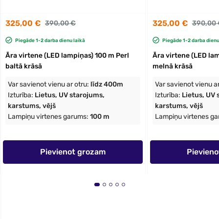
325,00 €
325,00 €
390,00 €
390,00 
Piegāde 1-2 darba dienu laikā
Piegāde 1-2 darba dienu
Āra virtene (LED lampiņas) 100 m Perl
Āra virtene (LED la
baltā krāsā
melnā krāsā
Var savienot vienu ar otru:
līdz 400m
Var savienot vienu a
Izturība:
Lietus, UV starojums,
Izturība:
Lietus, UV 
karstums, vējš
karstums, vējš
Lampiņu virtenes garums:
100 m
Lampiņu virtenes g
Pievienot grozam
Pievien