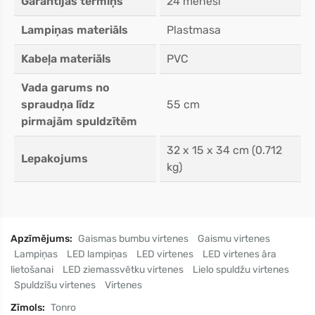
Garantijas termiņš
24 mēneši
Lampiņas materiāls
Plastmasa
Kabeļa materiāls
PVC
Vada garums no
spraudņa līdz
55 cm
pirmajām spuldzītēm
32 x 15 x 34 cm (0.712
Lepakojums
kg)
Apzīmējums:
Gaismas bumbu virtenes
Gaismu virtenes
Lampiņas
LED lampiņas
LED virtenes
LED virtenes āra
lietošanai
LED ziemassvētku virtenes
Lielo spuldžu virtenes
Spuldzīšu virtenes
Virtenes
Zīmols:
Tonro