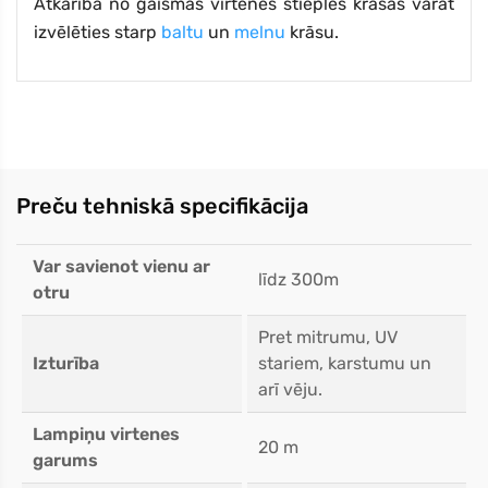
Atkarībā no gaismas virtenes stieples krāsas varat
izvēlēties starp
baltu
un
melnu
krāsu.
Preču tehniskā specifikācija
Var savienot vienu ar
līdz 300m
otru
Pret mitrumu, UV
Izturība
stariem, karstumu un
arī vēju.
Lampiņu virtenes
20 m
garums