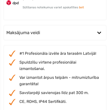
Sūtīšanas noteikumus variet apskatīties
šeit
Maksājuma veidi
#1 Profesionāla izvēle āra terasēm Latvijā!
Spuldzīšu virtene profesionālai
izmantošanai.
Var izmantot ārpus telpām - mitrumizturība
garantēta!
Savstarpēji savienojas līdz pat 300 m.
CE, ROHS, IP44 Sertifikāti.