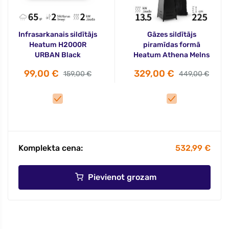
Infrasarkanais sildītājs
Gāzes sildītājs
Heatum H2000R
piramīdas formā
URBAN Black
Heatum Athena Melns
99,00 €
329,00 €
159,00 €
449,00 €
Komplekta cena:
532,99 €
Pievienot grozam