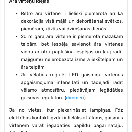
Āra virteņu idejas
Retro āra virtene ir lieliski piemērota arī kā
dekorācija visā mājā un dekorēšanai svētkos,
piemēram, kāzās vai dzimšanas dienās.
20 m garā āra virtene ir piemērota mazākām
telpām, bet iespēja savienot āra virtenes
vienu ar otru paplašina iespējas un ļauj radīt
mājīgumu neierobežota izmēra iekštelpām un
āra telpām.
Ja vēlaties regulēt LED gaismiņu virtenes
apgaismojuma intensitāti un tādējādi radīt
vēlamo atmosfēru, piedāvājam iegādāties
gaismas regulatoru (
dimmeri
).
Ja no vietas, kur piekarināsiet lampiņas, līdz
elektrības kontaktligzdai ir lielāks attālums, gaismas
virtenēm varat iegādāties papildu pagarinātāju.