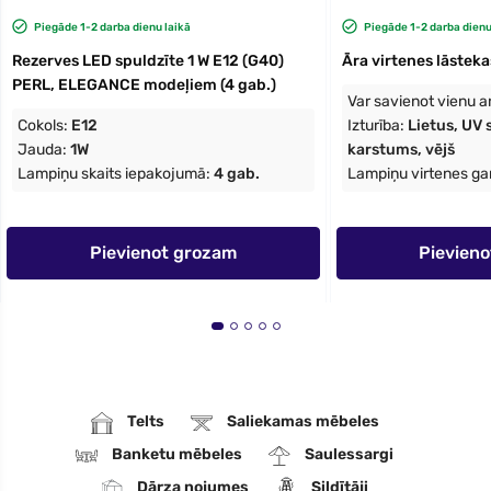
Piegāde 1-2 darba dienu laikā
Piegāde 1-2 darba dienu
Rezerves LED spuldzīte 1 W E12 (G40)
Āra virtenes lāstek
PERL, ELEGANCE modeļiem (4 gab.)
Var savienot vienu a
Cokols:
E12
Izturība:
Lietus, UV 
Jauda:
1W
karstums, vējš
Lampiņu skaits iepakojumā:
4 gab.
Lampiņu virtenes g
Pievienot grozam
Pievien
Telts
Saliekamas mēbeles
Banketu mēbeles
Saulessargi
Dārza nojumes
Sildītāji