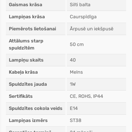
Gaismas krāsa
Silti balta
Lampiņas krāsa
Caurspīdīga
Piemērots lietošanai
Ārpusē un iekšpusē
Attālums starp
50 cm
spuldzītēm
Lampiņu skaits
40
Kabeļa krāsa
Melns
Spuldzītes jauda
1W
Sertifikāts
CE, ROHS, IP44
Spuldzītes cokola veids
E14
Lampiņas izmērs
ST38