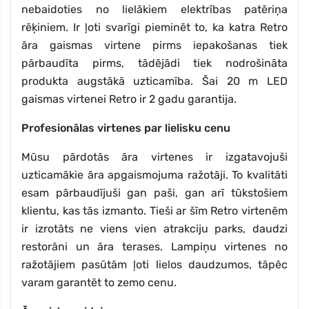
nebaidoties no lielākiem elektrības patēriņa
rēķiniem. Ir ļoti svarīgi pieminēt to, ka katra Retro
āra gaismas virtene pirms iepakošanas tiek
pārbaudīta pirms, tādējādi tiek nodrošināta
produkta augstākā uzticamība. Šai 20 m LED
gaismas virtenei Retro ir 2 gadu garantija.
Profesionālas virtenes par lielisku cenu
Mūsu pārdotās āra virtenes ir izgatavojuši
uzticamākie āra apgaismojuma ražotāji. To kvalitāti
esam pārbaudījuši gan paši, gan arī tūkstošiem
klientu, kas tās izmanto. Tieši ar šīm Retro virtenēm
ir izrotāts ne viens vien atrakciju parks, daudzi
restorāni un āra terases. Lampiņu virtenes no
ražotājiem pasūtām ļoti lielos daudzumos, tāpēc
varam garantēt to zemo cenu.