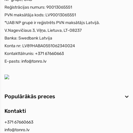
Reģistrācijas numurs:
90013065551
PVN maksātāja kods:
LV90013065551
*UAB NP grupė ir reģistrēts PVN maksātājs Latvijā.
V.Nagevičiaus 3, Viļņa, Lietuva, LT-08237
Banka:
Swedbank Latvija
Konta nr:
LV89HABA0551062340024
Kontakttālrunis:
+371 67660663
E-pasts:
info@tonro.lv
Populārākās preces
Kontakti
+371 67660663
info@tonro.lv