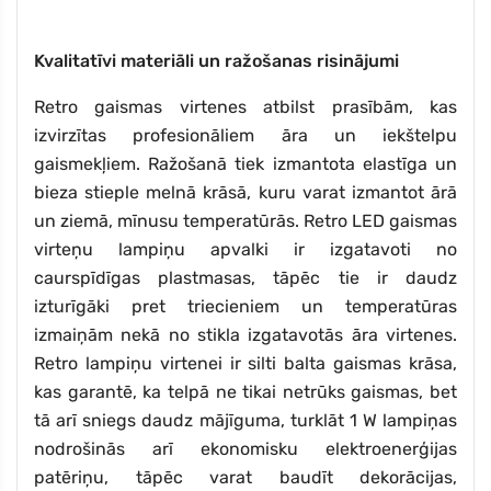
Kvalitatīvi materiāli un ražošanas risinājumi
Retro gaismas virtenes atbilst prasībām, kas
izvirzītas profesionāliem āra un iekštelpu
gaismekļiem. Ražošanā tiek izmantota elastīga un
bieza stieple melnā krāsā, kuru varat izmantot ārā
un ziemā, mīnusu temperatūrās. Retro LED gaismas
virteņu lampiņu apvalki ir izgatavoti no
caurspīdīgas plastmasas, tāpēc tie ir daudz
izturīgāki pret triecieniem un temperatūras
izmaiņām nekā no stikla izgatavotās āra virtenes.
Retro lampiņu virtenei ir silti balta gaismas krāsa,
kas garantē, ka telpā ne tikai netrūks gaismas, bet
tā arī sniegs daudz mājīguma, turklāt 1 W lampiņas
nodrošinās arī ekonomisku elektroenerģijas
patēriņu, tāpēc varat baudīt dekorācijas,