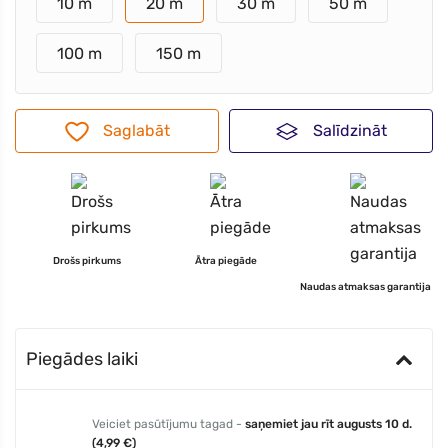
10 m
20 m
30 m
50 m
100 m
150 m
Saglabāt
Salīdzināt
Drošs pirkums
Ātra piegāde
Naudas atmaksas garantija
Piegādes laiki
Veiciet pasūtījumu tagad -
saņemiet jau rīt augusts 10 d.
(4,99 €)