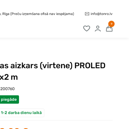
info@tonro.lv
b, Rīga (Preču izņemšana ofisā nav iespējama)
0
as aizkars (virtene) PROLED
4x2 m
200760
 piegāde
 1-2 darba dienu laikā