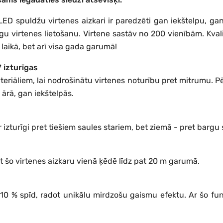
OLED spuldžu virtenes aizkari ir paredzēti gan iekštelpu, 
u virtenes lietošanu. Virtene sastāv no 200 vienībām. Kvalit
laikā, bet arī visa gada garumā!
 izturīgas
eriāliem, lai nodrošinātu virtenes noturību pret mitrumu. Pēc
 ārā, gan iekštelpās.
 izturīgi pret tiešiem saules stariem, bet ziemā - pret bargu 
ot šo virtenes aizkaru vienā ķēdē līdz pat 20 m garumā.
10 % spīd, radot unikālu mirdzošu gaismu efektu. Ar šo funk