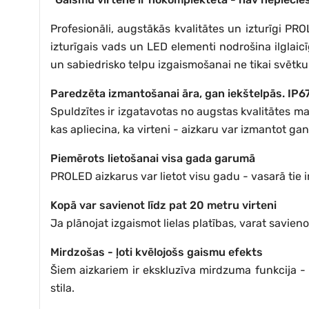
Profesionāli, augstākās kvalitātes un izturīgi PR
izturīgais vads un LED elementi nodrošina ilglaicīg
un sabiedrisko telpu izgaismošanai ne tikai svētku 
Paredzēta izmantošanai āra, gan iekštelpās. IP67
Spuldzītes ir izgatavotas no augstas kvalitātes mat
kas apliecina, ka virteni - aizkaru var izmantot gan
Piemērots lietošanai visa gada garumā
PROLED aizkarus var lietot visu gadu - vasarā tie ir
Kopā var savienot līdz pat 20 metru virteni
Ja plānojat izgaismot lielas platības, varat savien
Mirdzošas - ļoti kvēlojošs gaismu efekts
Šiem aizkariem ir ekskluzīva mirdzuma funkcija - 
stila.