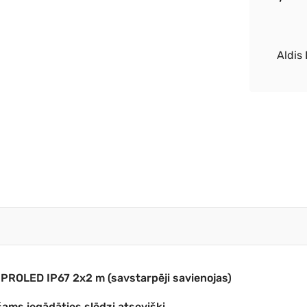
Aldis 
e) PROLED IP67 2x2 m (savstarpēji savienojas)
ams iegādāties slēdzi atsevišķi.