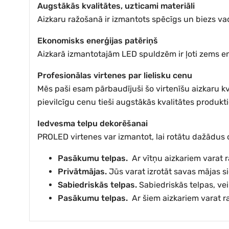
Augstākās kvalitātes, uzticami materiāli
Aizkaru ražošanā ir izmantots spēcīgs un biezs vads
Ekonomisks enerģijas patēriņš
Aizkarā izmantotajām LED spuldzēm ir ļoti zems ener
Profesionālas virtenes par lielisku cenu
Mēs paši esam pārbaudījuši šo virtenīšu aizkaru kv
pievilcīgu cenu tieši augstākās kvalitātes produkt
Iedvesma telpu dekorēšanai
PROLED virtenes var izmantot, lai rotātu dažādus ob
Pasākumu telpas.
Ar vītņu aizkariem varat ra
Privātmājas.
Jūs varat izrotāt savas mājas 
Sabiedriskās telpas.
Sabiedriskās telpas, vei
Pasākumu telpas.
Ar šiem aizkariem varat rad