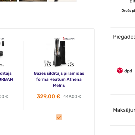
Drošs p
Piegādes 
dītājs
Gāzes sildītājs piramīdas
 URBAN
formā Heatum Athena
Melns
329,00 €
00 €
449,00 €
Maksāju