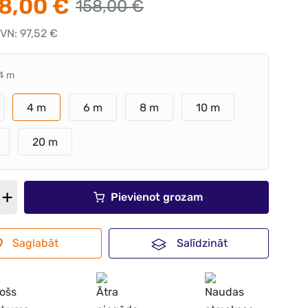
8,00 €
158,00 €
VN: 97,52 €
4 m
4 m
6 m
8 m
10 m
20 m
Pievienot grozam
Saglabāt
Salīdzināt