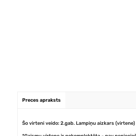
Preces apraksts
Šo virteni veido: 2.gab. Lampiņu aizkars (virten
*Gaismu virtene ir nokomplektēta - nav nepiecieš