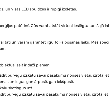
, un visas LED spuldzes ir rūpīgi izolētas.
ģijas patēriņš. Jūs varat atstāt virteni ieslēgtu tumšajā lai
alitāti un varam garantēt ilgu to kalpošanas laiku. Mēs speci
iem.
jektus, šeit ir daži piemēri:
dīt burvīgu izskatu savai pasākumu norises vietai: izrotājiet 
sienas un logus gan ārpusē, gan iekšpusē.
kalu skatlogus utt.
īt burvīgu izskatu savai pasākumu norises vietai: izrotājiet 