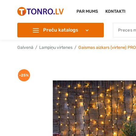
PAR MUMS
KONTAKTI
Preču katalogs
Galvenā
Lampiņu virtenes
Gaismas aizkars (virtene) PR
-25%