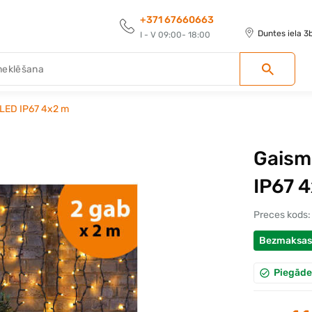
+371 67660663
Duntes iela 3
I - V 09:00- 18:00
OLED IP67 4x2 m
Gaism
IP67 
Preces kods:
Bezmaksas
Piegāde