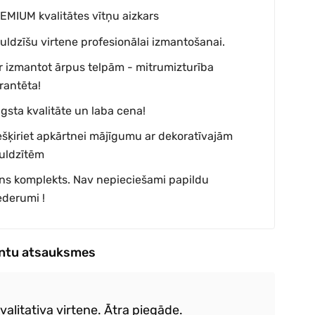
EMIUM kvalitātes vītņu aizkars
uldzīšu virtene profesionālai izmantošanai.
r izmantot ārpus telpām - mitrumizturība
rantēta!
gsta kvalitāte un laba cena!
ešķiriet apkārtnei mājīgumu ar dekoratīvajām
uldzītēm
lns komplekts. Nav nepieciešami papildu
ederumi !
entu atsauksmes
kvalitativa virtene. Ātra piegāde.
Ļo