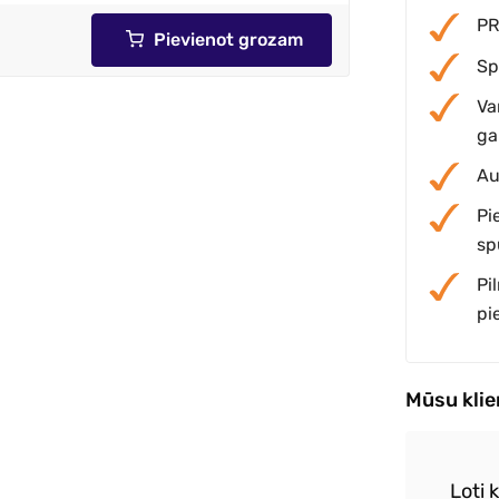
PR
Pievienot grozam
Sp
Va
ga
Au
Pi
sp
Pi
pi
Mūsu kli
Ļoti 