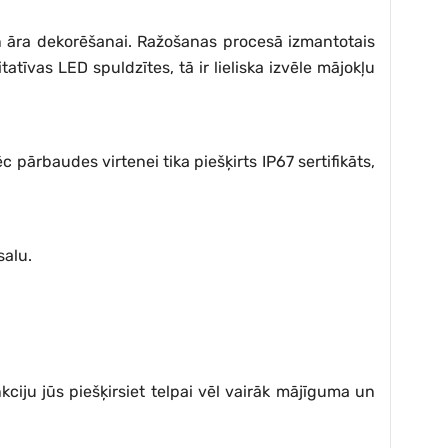
gan āra dekorēšanai. Ražošanas procesā izmantotais
atīvas LED spuldzītes, tā ir lieliska izvēle mājokļu
 pārbaudes virtenei tika piešķirts IP67 sertifikāts,
salu.
ciju jūs piešķirsiet telpai vēl vairāk mājīguma un