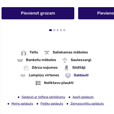
Pievienot grozam
Pievien
Telts
Saliekamas mēbeles
Banketu mēbeles
Saulessargi
Dārza nojumes
Sildītāji
Lampiņu virtenes
Galdauti
Noliktavu plaukti
Galdauti ar teflona pārklājumu
Apaļš galdauts
Melns galdauts
Pelēks galdauts
Ziemassvētku galdauts