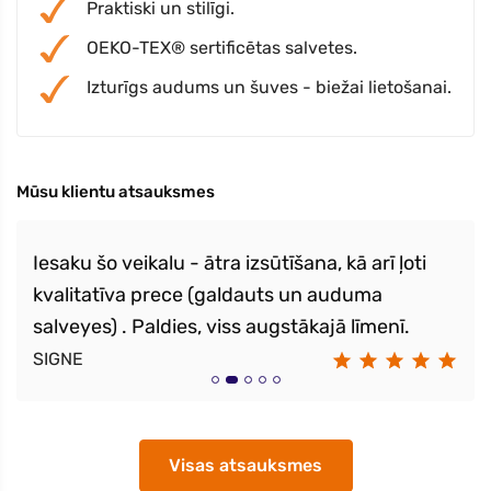
Praktiski un stilīgi.
OEKO-TEX® sertificētas salvetes.
Izturīgs audums un šuves - biežai lietošanai.
Mūsu klientu atsauksmes
Iesaku šo veikalu - ātra izsūtīšana, kā arī ļoti
kvalitatīva prece (galdauts un auduma
salveyes) . Paldies, viss augstākajā līmenī.
SIGNE
Visas atsauksmes