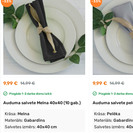
-33%
-33%
9,99 €
9,99 €
14,99 €
14,99 €
Piegāde 1-2 darba dienu laikā
Piegāde 1-2 darba dienu
Auduma salvete Melna 40x40 (10 gab.)
Auduma salvete pel
Krāsa:
Melna
Krāsa:
Pelēka
Materiāls:
Gabardīns
Materiāls:
Gabardīn
Salvetes izmērs:
40x40 cm
Salvetes izmērs:
40