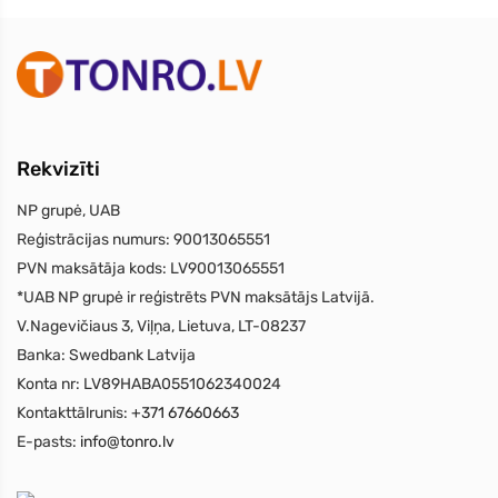
Rekvizīti
NP grupė, UAB
Reģistrācijas numurs:
90013065551
PVN maksātāja kods:
LV90013065551
*UAB NP grupė ir reģistrēts PVN maksātājs Latvijā.
V.Nagevičiaus 3, Viļņa, Lietuva, LT-08237
Banka:
Swedbank Latvija
Konta nr:
LV89HABA0551062340024
Kontakttālrunis:
+371 67660663
E-pasts:
info@tonro.lv