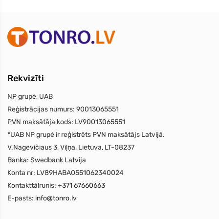
Rekvizīti
NP grupė, UAB
Reģistrācijas numurs:
90013065551
PVN maksātāja kods:
LV90013065551
*UAB NP grupė ir reģistrēts PVN maksātājs Latvijā.
V.Nagevičiaus 3, Viļņa, Lietuva, LT-08237
Banka:
Swedbank Latvija
Konta nr:
LV89HABA0551062340024
Kontakttālrunis:
+371 67660663
E-pasts:
info@tonro.lv