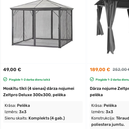
49,00 €
189,00 €
252,00 
Piegāde 1-2 darba dienu laikā
Piegāde 1-2 darba dienu
Moskītu tīkli (4 sienas) dārza nojumei
Dārza nojume Zeltp
Zeltpro Deluxe 300x300, pelēka
pelēka
Krāsa:
Pelēka
Krāsa:
Pelēka
Izmērs:
3x3
Izmērs:
3x3
Sienu skaits:
Komplekts (4 gab.)
Konstrukcija:
Tēraud
poliestera jumtu.