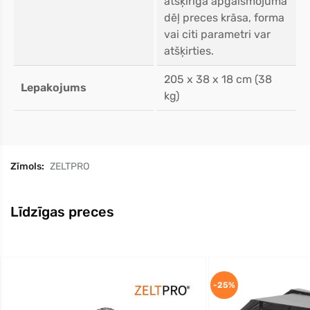
atšķirīga apgaismojuma
dēļ preces krāsa, forma
vai citi parametri var
atšķirties.
205 x 38 x 18 cm (38
Lepakojums
kg)
Zīmols:
ZELTPRO
Līdzīgas preces
-25%