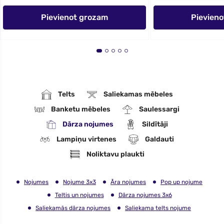
Pievienot grozam
Pievien
Telts
Saliekamas mēbeles
Banketu mēbeles
Saulessargi
Dārza nojumes
Sildītāji
Lampiņu virtenes
Galdauti
Noliktavu plaukti
Nojumes
Nojume 3x3
Āra nojumes
Pop up nojume
Teltis un nojumes
Dārza nojumes 3x6
Saliekamās dārza nojumes
Saliekama telts nojume