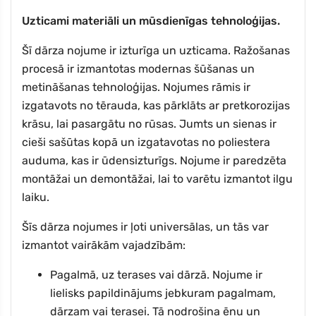
Uzticami materiāli un mūsdienīgas tehnoloģijas.
Šī dārza nojume ir izturīga un uzticama. Ražošanas
procesā ir izmantotas modernas šūšanas un
metināšanas tehnoloģijas. Nojumes rāmis ir
izgatavots no tērauda, kas pārklāts ar pretkorozijas
krāsu, lai pasargātu no rūsas. Jumts un sienas ir
cieši sašūtas kopā un izgatavotas no poliestera
auduma, kas ir ūdensizturīgs. Nojume ir paredzēta
montāžai un demontāžai, lai to varētu izmantot ilgu
laiku.
Šīs dārza nojumes ir ļoti universālas, un tās var
izmantot vairākām vajadzībām:
Pagalmā, uz terases vai dārzā. Nojume ir
lielisks papildinājums jebkuram pagalmam,
dārzam vai terasei. Tā nodrošina ēnu un