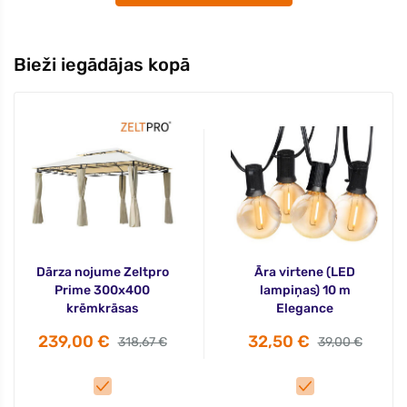
Bieži iegādājas kopā
Dārza nojume Zeltpro
Āra virtene (LED
Prime 300x400
lampiņas) 10 m
krēmkrāsas
Elegance
239,00 €
32,50 €
318,67 €
39,00 €