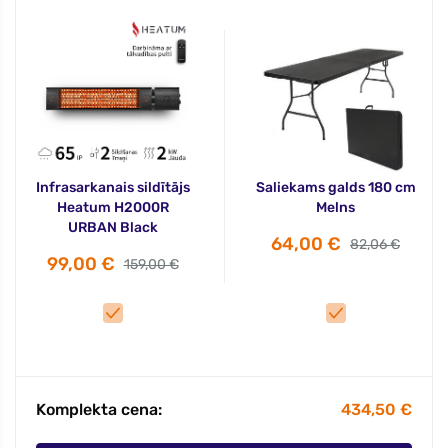
Infrasarkanais sildītājs
Saliekams galds 180 cm
Heatum H2000R
Melns
URBAN Black
64,00 €
82,06 €
99,00 €
159,00 €
Komplekta cena:
434,50 €