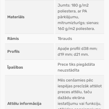
Jumts: 180 g/m2
poliestera, ar PA
Materiāls
pārklājumu,
mitrumizturīgs; sienas:
160 g/m2 poliestera.
Rāmis
Tērauds
Apaļie profili d38 mm;
Profils
d19 mm; d21 mm.
Prece tiks piegādāta
Īpašības
neuzstādīta
Mēs cenšamies pēc
iespējas precīzāk attēlot
preces attēlu, taču
dažādu ekrāna
Attēlu informācija
iestatījumu vai funkciju,