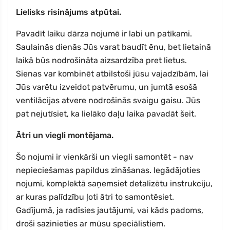
Lielisks risinājums atpūtai.
Pavadīt laiku dārza nojumē ir labi un patīkami.
Saulainās dienās Jūs varat baudīt ēnu, bet lietainā
laikā būs nodrošināta aizsardzība pret lietus.
Sienas var kombinēt atbilstoši jūsu vajadzībām, lai
Jūs varētu izveidot patvērumu, un jumtā esošā
ventilācijas atvere nodrošinās svaigu gaisu. Jūs
pat nejutīsiet, ka lielāko daļu laika pavadāt šeit.
Ātri un viegli montējama.
Šo nojumi ir vienkārši un viegli samontēt - nav
nepieciešamas papildus zināšanas. Iegādājoties
nojumi, komplektā saņemsiet detalizētu instrukciju,
ar kuras palīdzību ļoti ātri to samontēsiet.
Gadījumā, ja radīsies jautājumi, vai kāds padoms,
droši sazinieties ar mūsu speciālistiem.