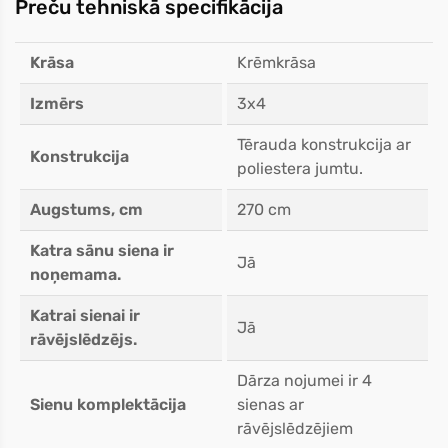
Preču tehniskā specifikācija
Krāsa
Krēmkrāsa
Izmērs
3x4
Tērauda konstrukcija ar
Konstrukcija
poliestera jumtu.
Augstums, cm
270 cm
Katra sānu siena ir
Jā
noņemama.
Katrai sienai ir
Jā
rāvējslēdzējs.
Dārza nojumei ir 4
Sienu komplektācija
sienas ar
rāvējslēdzējiem