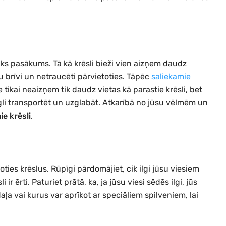
iks pasākums. Tā kā krēsli bieži vien aizņem daudz
ētu brīvi un netraucēti pārvietoties. Tāpēc
saliekamie
e ne tikai neaizņem tik daudz vietas kā parastie krēsli, bet
iegli transportēt un uzglabāt. Atkarībā no jūsu vēlmēm un
ie krēsli
.
loties krēslus. Rūpīgi pārdomājiet, cik ilgi jūsu viesiem
 ir ērti. Paturiet prātā, ka, ja jūsu viesi sēdēs ilgi, jūs
aļa vai kurus var aprīkot ar speciāliem spilveniem, lai