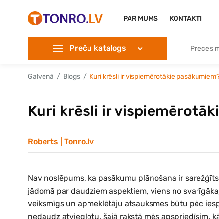
PAR MUMS
KONTAKTI
Preču katalogs
Galvenā
Blogs
Kuri krēsli ir vispiemērotākie pasākumiem
Kuri krēsli ir vispiemērot
Roberts | Tonro.lv
Nav noslēpums, ka pasākumu plānošana ir sarežģīts u
jādomā par daudziem aspektiem, viens no svarīgāka
veiksmīgs un apmeklētāju atsauksmes būtu pēc iespēja
nedaudz atvieglotu, šajā rakstā mēs apspriedīsim, kā