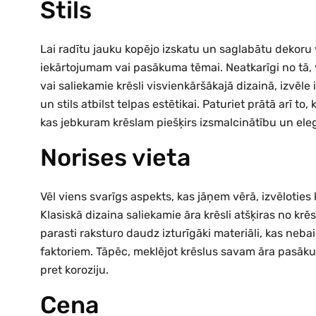
Stils
Lai radītu jauku kopējo izskatu un saglabātu dekoru v
iekārtojumam vai pasākuma tēmai. Neatkarīgi no tā, v
vai saliekamie krēsli visvienkāršākajā dizainā, izvēle i
un stils atbilst telpas estētikai. Paturiet prātā arī to,
kas jebkuram krēslam piešķirs izsmalcinātību un ele
Norises vieta
Vēl viens svarīgs aspekts, kas jāņem vērā, izvēloties 
Klasiskā dizaina saliekamie āra krēsli atšķiras no krē
parasti raksturo daudz izturīgāki materiāli, kas nebai
faktoriem. Tāpēc, meklējot krēslus savam āra pasākuma
pret koroziju.
Cena