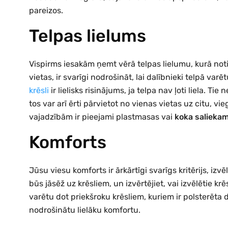
pareizos.
Telpas lielums
Vispirms iesakām ņemt vērā telpas lielumu, kurā not
vietas, ir svarīgi nodrošināt, lai dalībnieki telpā var
krēsli
ir lielisks risinājums, ja telpa nav ļoti liela. Ti
tos var arī ērti pārvietot no vienas vietas uz citu, v
vajadzībām ir pieejami plastmasas vai
koka saliekam
Komforts
Jūsu viesu komforts ir ārkārtīgi svarīgs kritērijs, izvē
būs jāsēž uz krēsliem, un izvērtējiet, vai izvēlētie krēsli
varētu dot priekšroku krēsliem, kuriem ir polsterēta d
nodrošinātu lielāku komfortu.