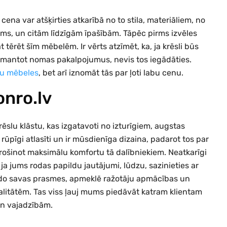
ena var atšķirties atkarībā no to stila, materiāliem, no
ējums, un citām līdzīgām īpašībām. Tāpēc pirms izvēles
tērēt šīm mēbelēm. Ir vērts atzīmēt, ka, ja krēsli būs
izmantot nomas pakalpojumus, nevis tos iegādāties.
u mēbeles
, bet arī iznomāt tās par ļoti labu cenu.
onro.lv
ēslu klāstu, kas izgatavoti no izturīgiem, augstas
ir rūpīgi atlasīti un ir mūsdienīga dizaina, padarot tos par
ošinot maksimālu komfortu tā dalībniekiem. Neatkarīgi
, ja jums rodas papildu jautājumi, lūdzu, sazinieties ar
ido savas prasmes, apmeklē ražotāju apmācības un
ualitātēm. Tas viss ļauj mums piedāvāt katram klientam
un vajadzībām.