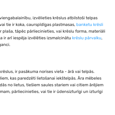
iengabalainību, izvēlieties krēslus atbilstoši telpas
ai tie ir koka, caurspīdīgas plastmasas,
banketu krēsli
r plaša, tāpēc pārliecinieties, vai krēslu forma, materiāli
 ka ir arī iespēja izvēlēties izsmalcinātu
krēslu pārvalku
,
ganci.
krēslus, ir pasākuma norises vieta - ārā vai telpās.
sliem, kas paredzēti lietošanai iekštelpās. Āra mēbeles
dās no lietus, tiešiem saules stariem vai citiem ārējiem
m, pārliecinieties, vai tie ir ūdensizturīgi un izturīgi