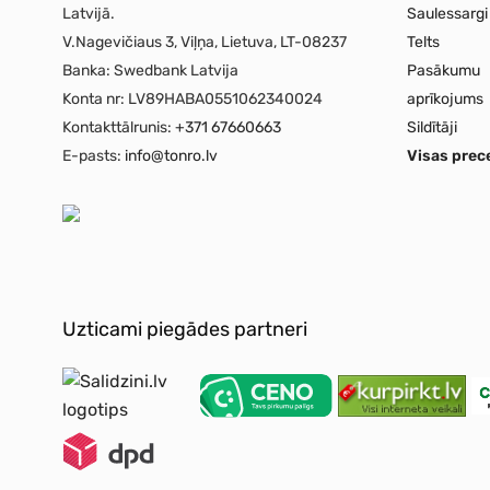
Latvijā.
Saulessargi
V.Nagevičiaus 3, Viļņa, Lietuva, LT-08237
Telts
Banka:
Swedbank Latvija
Pasākumu
Konta nr:
LV89HABA0551062340024
aprīkojums
Kontakttālrunis:
+371 67660663
Sildītāji
E-pasts:
info@tonro.lv
Visas prec
Uzticami piegādes partneri