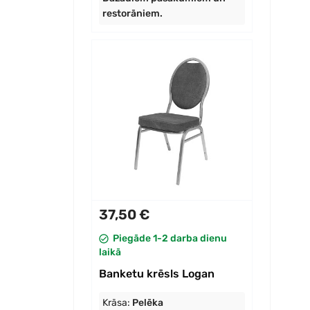
restorāniem.
37,50 €
Piegāde 1-2 darba dienu
laikā
Banketu krēsls Logan
Krāsa:
Pelēka