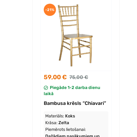
-21%
59,00 €
75,00 €
Piegāde 1-2 darba dienu
laikā
Bambusa krēsls “Chiavari”
Materiāls:
Koks
Krāsa:
Zelta
Piemērots lietošanai:
Dažādiem pasākumiem un