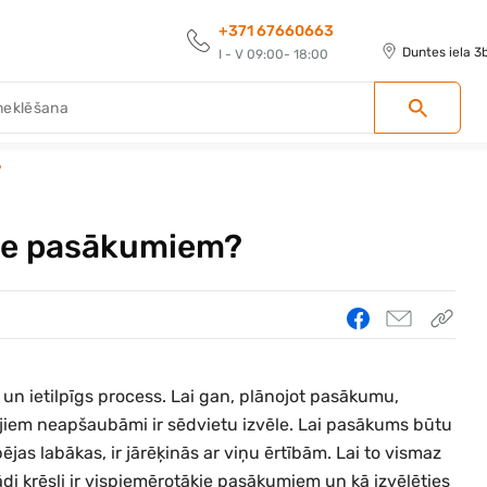
+371 67660663
Duntes iela 3
I - V 09:00- 18:00
?
ākie pasākumiem?
n ietilpīgs process. Lai gan, plānojot pasākumu,
jiem neapšaubāmi ir sēdvietu izvēle. Lai pasākums būtu
s labākas, ir jārēķinās ar viņu ērtībām. Lai to vismaz
di krēsli ir vispiemērotākie pasākumiem un kā izvēlēties