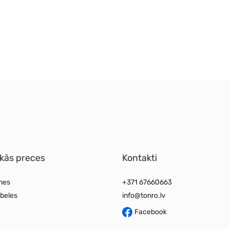
kās preces
Kontakti
mes
+371 67660663
beles
info@tonro.lv
Facebook