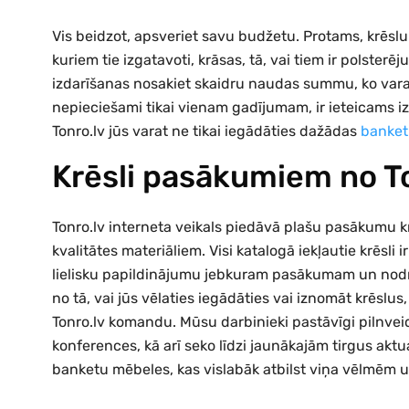
Vis beidzot, apsveriet savu budžetu. Protams, krēslu c
kuriem tie izgatavoti, krāsas, tā, vai tiem ir polster
izdarīšanas nosakiet skaidru naudas summu, ko varat 
nepieciešami tikai vienam gadījumam, ir ieteicams 
Tonro.lv jūs varat ne tikai iegādāties dažādas
banket
Krēsli pasākumiem no T
Tonro.lv interneta veikals piedāvā plašu pasākumu kr
kvalitātes materiāliem. Visi katalogā iekļautie krēsli 
lielisku papildinājumu jebkuram pasākumam un nodr
no tā, vai jūs vēlaties iegādāties vai iznomāt krēslus
Tonro.lv komandu. Mūsu darbinieki pastāvīgi pilnve
konferences, kā arī seko līdzi jaunākajām tirgus akt
banketu mēbeles, kas vislabāk atbilst viņa vēlmēm 