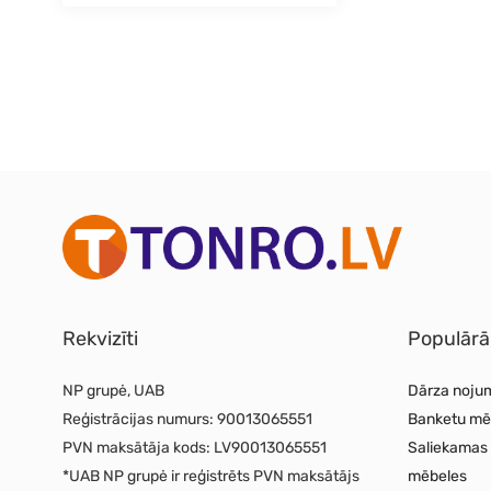
Rekvizīti
Populārā
NP grupė, UAB
Dārza noju
Reģistrācijas numurs:
90013065551
Banketu mē
PVN maksātāja kods:
LV90013065551
Saliekamas
*UAB NP grupė ir reģistrēts PVN maksātājs
mēbeles