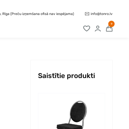
info@tonro.lv
b, Rīga (Preču izņemšana ofisā nav iespējama)
0
Saistītie produkti