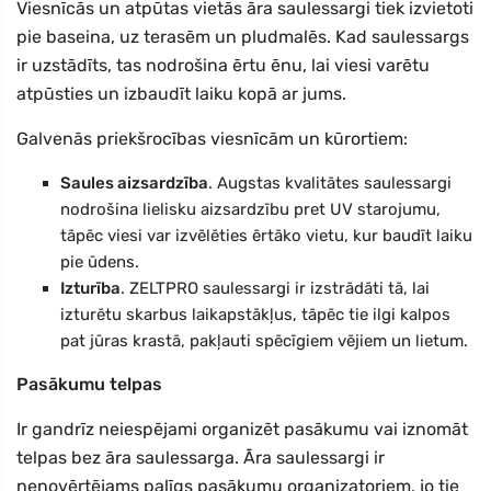
Viesnīcās un atpūtas vietās āra saulessargi tiek izvietoti
pie baseina, uz terasēm un pludmalēs. Kad saulessargs
ir uzstādīts, tas nodrošina ērtu ēnu, lai viesi varētu
atpūsties un izbaudīt laiku kopā ar jums.
Galvenās priekšrocības viesnīcām un kūrortiem:
Saules aizsardzība
. Augstas kvalitātes saulessargi
nodrošina lielisku aizsardzību pret UV starojumu,
tāpēc viesi var izvēlēties ērtāko vietu, kur baudīt laiku
pie ūdens.
Izturība
. ZELTPRO saulessargi ir izstrādāti tā, lai
izturētu skarbus laikapstākļus, tāpēc tie ilgi kalpos
pat jūras krastā, pakļauti spēcīgiem vējiem un lietum.
Pasākumu telpas
Ir gandrīz neiespējami organizēt pasākumu vai iznomāt
telpas bez āra saulessarga. Āra saulessargi ir
nenovērtējams palīgs pasākumu organizatoriem, jo tie