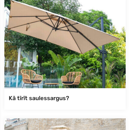
Kā tīrīt saulessargus?