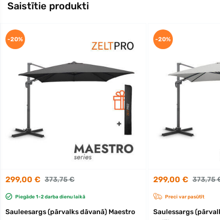
Saistītie produkti
-20%
-20%
299,00 €
299,00 €
373,75 €
373,75 
Piegāde 1-2 darba dienu laikā
Preci var pasūtīt
Sauleesargs (pārvalks dāvanā) Maestro
Saulessargs (pārval