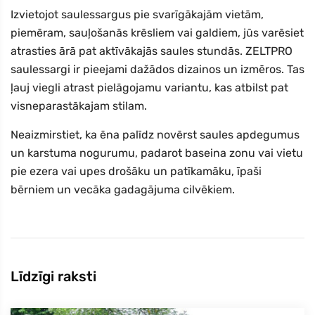
Izvietojot saulessargus pie svarīgākajām vietām,
piemēram, sauļošanās krēsliem vai galdiem, jūs varēsiet
atrasties ārā pat aktīvākajās saules stundās. ZELTPRO
saulessargi ir pieejami dažādos dizainos un izmēros. Tas
ļauj viegli atrast pielāgojamu variantu, kas atbilst pat
visneparastākajam stilam.
Neaizmirstiet, ka ēna palīdz novērst saules apdegumus
un karstuma nogurumu, padarot baseina zonu vai vietu
pie ezera vai upes drošāku un patīkamāku, īpaši
bērniem un vecāka gadagājuma cilvēkiem.
Līdzīgi raksti