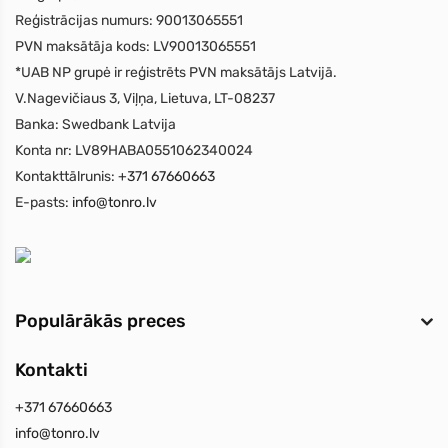
Reģistrācijas numurs:
90013065551
PVN maksātāja kods:
LV90013065551
*UAB NP grupė ir reģistrēts PVN maksātājs Latvijā.
V.Nagevičiaus 3, Viļņa, Lietuva, LT-08237
Banka:
Swedbank Latvija
Konta nr:
LV89HABA0551062340024
Kontakttālrunis:
+371 67660663
E-pasts:
info@tonro.lv
Populārākās preces
Kontakti
+371 67660663
info@tonro.lv