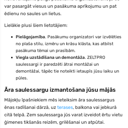
var pasargāt viesus un pasākuma aprīkojumu un pat
ēdienu no saules un lietus.
Lielākie plusi šiem lietotājiem:
Pielāgojamība
. Pasākumu organizatori var izvēlēties
no plaša stilu, izmēru un krāsu klāsta, kas atbilst
pasākuma tēmai un prasībām.
Viegla uzstādīšana un demontāža
. ZELTPRO
saulessargi ir paredzēti ātrai montāžai un
demontāžai, tāpēc tie noteikti ietaupīs jūsu laiku un
pūles.
Āra saulessargu izmantošana jūsu mājās
Mājokļu īpašniekiem mēs ieteiksim āra saulessargus
ēnas radīšanai dārzā, uz
terases
, balkona vai jebkurā
citā telpā. Zem saulessarga jūs varat izveidot ērtu vietu
ģimenes tikšanās reizēm, grilēšanai un atpūtai.