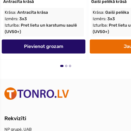
Antracīta krāsā
Gaiši pelēkā krāsā
Krāsa:
Antracīta krāsa
Krāsa:
Gaiši pelēka
Izmērs:
3x3
Izmērs:
3x3
Izturība:
Pret lietu un karstumu saulē
Izturība:
Pret lietu 
(UV50+)
(UV50+)
Pievienot grozam
Ja
Rekvizīti
NP grupė, UAB