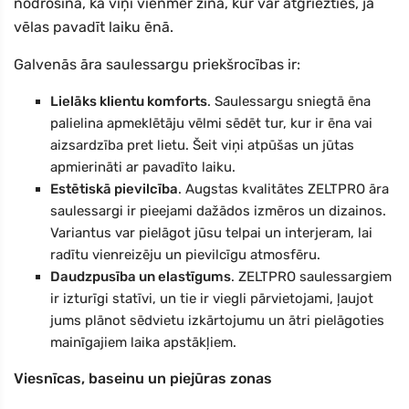
nodrošina, ka viņi vienmēr zina, kur var atgriezties, ja
vēlas pavadīt laiku ēnā.
Galvenās āra saulessargu priekšrocības ir:
Lielāks klientu komforts
. Saulessargu sniegtā ēna
palielina apmeklētāju vēlmi sēdēt tur, kur ir ēna vai
aizsardzība pret lietu. Šeit viņi atpūšas un jūtas
apmierināti ar pavadīto laiku.
Estētiskā pievilcība
. Augstas kvalitātes ZELTPRO āra
saulessargi ir pieejami dažādos izmēros un dizainos.
Variantus var pielāgot jūsu telpai un interjeram, lai
radītu vienreizēju un pievilcīgu atmosfēru.
Daudzpusība un elastīgums
. ZELTPRO saulessargiem
ir izturīgi statīvi, un tie ir viegli pārvietojami, ļaujot
jums plānot sēdvietu izkārtojumu un ātri pielāgoties
mainīgajiem laika apstākļiem.
Viesnīcas, baseinu un piejūras zonas