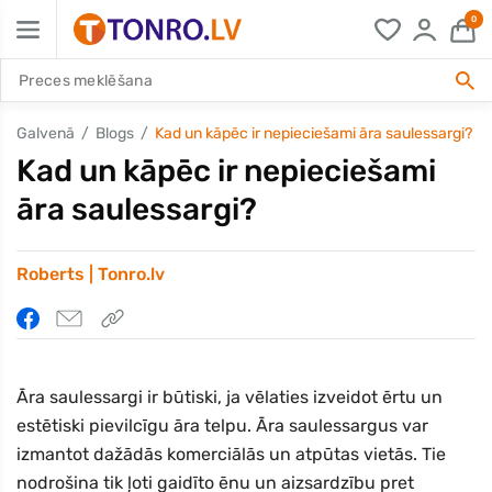
0
Galvenā
Blogs
Kad un kāpēc ir nepieciešami āra saulessargi?
Kad un kāpēc ir nepieciešami
āra saulessargi?
Roberts | Tonro.lv
Āra saulessargi ir būtiski, ja vēlaties izveidot ērtu un
estētiski pievilcīgu āra telpu. Āra saulessargus var
izmantot dažādās komerciālās un atpūtas vietās. Tie
nodrošina tik ļoti gaidīto ēnu un aizsardzību pret