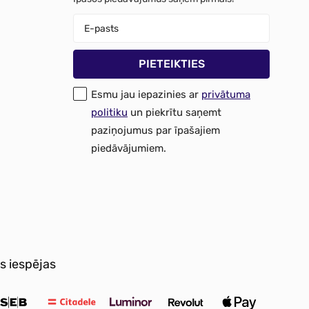
Esmu jau iepazinies ar
privātuma
politiku
un piekrītu saņemt
paziņojumus par īpašajiem
piedāvājumiem.
s iespējas