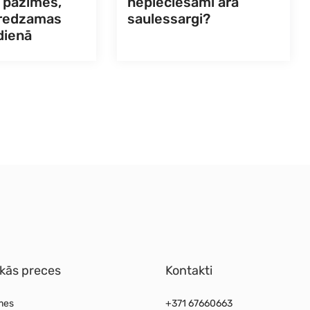
s pazīmes,
nepieciešami āra
 redzamas
saulessargi?
 dienā
kās preces
Kontakti
mes
+371 67660663