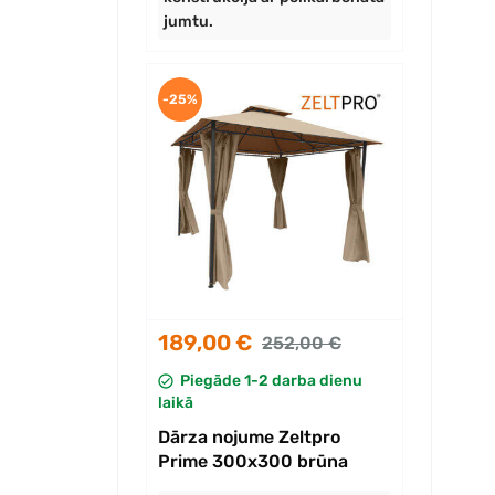
jumtu.
-25%
189,00 €
252,00 €
Piegāde 1-2 darba dienu
laikā
Dārza nojume Zeltpro
Prime 300x300 brūna