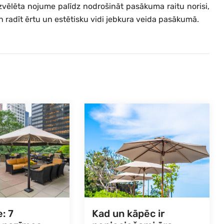
zvēlēta nojume palīdz nodrošināt pasākuma raitu norisi,
 radīt ērtu un estētisku vidi jebkura veida pasākumā.
: 7
Kad un kāpēc ir