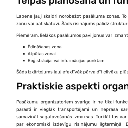
Telpas plānošana un fun
Lapene ļauj skaidri norobežot pasākuma zonas. To
zonu vai pat skatuvi. Šāds risinājums palīdz struktu
Piemēram, lielākos pasākumos paviljonus var izma
Ēdināšanas zonai
Atpūtas zonai
Reģistrācijai vai informācijas punktam
Šāds izkārtojums ļauj efektīvāk pārvaldīt cilvēku p
Praktiskie aspekti orga
Pasākumu organizatoriem svarīga ir ne tikai funkci
parasti ir vieglāk transportējami un neprasa sa
samazināt sagatavošanās izmaksas. Turklāt tos var 
par ekonomiski izdevīgu risinājumu ilgtermiņā. 