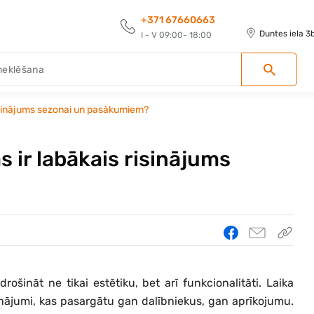
+371 67660663
Duntes iela 3
I - V 09:00- 18:00
isinājums sezonai un pasākumiem?
 ir labākais risinājums
ošināt ne tikai estētiku, bet arī funkcionalitāti. Laika
isinājumi, kas pasargātu gan dalībniekus, gan aprīkojumu.