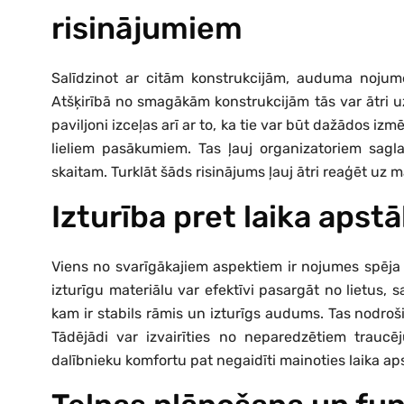
risinājumiem
Salīdzinot ar citām konstrukcijām, auduma nojum
Atšķirībā no smagākām konstrukcijām tās var ātri u
paviljoni izceļas arī ar to, ka tie var būt dažādos iz
lieliem pasākumiem. Tas ļauj organizatoriem saglab
skaitam. Turklāt šāds risinājums ļauj ātri reaģēt u
Izturība pret laika apst
Viens no svarīgākajiem aspektiem ir nojumes spēja p
izturīgu materiālu var efektīvi pasargāt no lietus, s
kam ir stabils rāmis un izturīgs audums. Tas nodroši
Tādējādi var izvairīties no neparedzētiem traucē
dalībnieku komfortu pat negaidīti mainoties laika ap