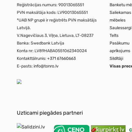
Reģistrācijas numurs:
90013065551
Banketu mē
PVN maksātāja kods:
LV90013065551
Saliekamas
*UAB NP grupė ir reģistrēts PVN maksātājs
mēbeles
Latvijā.
Saulessargi
V.Nagevičiaus 3, Viļņa, Lietuva, LT-08237
Telts
Banka:
Swedbank Latvija
Pasākumu
Konta nr:
LV89HABA0551062340024
aprīkojums
Kontakttālrunis:
+371 67660663
Sildītāji
E-pasts:
info@tonro.lv
Visas prec
Uzticami piegādes partneri