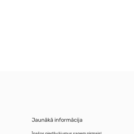
Jaunākā informācija
Īpašos piedāvājumus saņem pirmais!