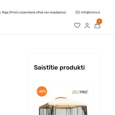
info@tonro.lv
b, Rīga (Preču izņemšana ofisā nav iespējama)
0
Saistītie produkti
-25%