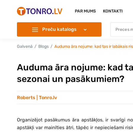
PAR MUMS
KONTAKTI
Preču katalogs
Galvenā
Blogs
Auduma āra nojume: kad tas ir labākais r
Auduma āra nojume: kad tas
sezonai un pasākumiem?
Roberts | Tonro.lv
Organizējot pasākumus āra apstākļos, ir svarīgi nodr
apstākļi var mainīties ātri, tāpēc ir nepieciešami r