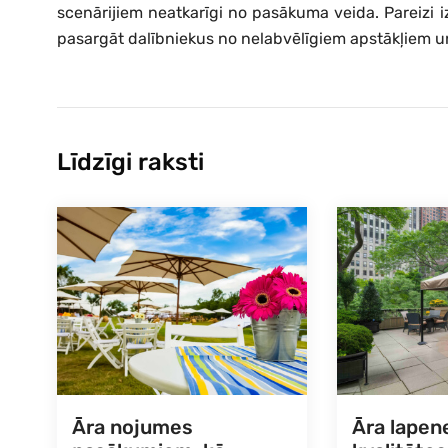
scenārijiem neatkarīgi no pasākuma veida. Pareizi i
pasargāt dalībniekus no nelabvēlīgiem apstākļiem un
Līdzīgi raksti
Āra nojumes
Āra lapene