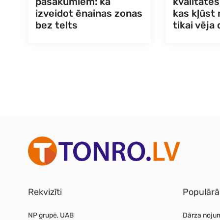
pasākumiem: kā
kvalitāte
izveidot ēnainas zonas
kas kļūst
bez telts
tikai vēja
Rekvizīti
Populārā
NP grupė, UAB
Dārza noju