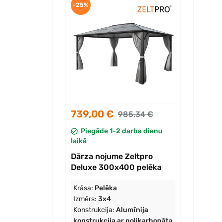
-25%
739,00 €
985,34 €
Piegāde 1-2 darba dienu
laikā
Dārza nojume Zeltpro
Deluxe 300x400 pelēka
Krāsa:
Pelēka
Izmērs:
3x4
Konstrukcija:
Alumīnija
konstrukcija ar polikarbonāta