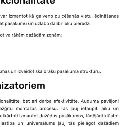
kcionalitāte
 var izmantot kā galveno pulcēšanās vietu, ēdināšanas
rēt pasākumu un uzlabo dalībnieku pieredzi.
ntot vairākām dažādām zonām:
lūsmas un izveidot skaidrāku pasākuma struktūru.
nizatoriem
onalitāte, bet arī darba efektivitāte. Auduma paviljoni
režģītu montāžas procesu. Tas ļauj ietaupīt laiku un
atkārtoti izmantot dažādos pasākumos, tādējādi kļūstot
Elastība un universālums ļauj tās pielāgot dažādiem