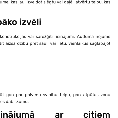
e, kas ļauj izveidot slēgtu vai daļēji atvērtu telpu, kas
āko izvēli
onstrukcijas vai sarežģīti risinājumi. Auduma nojume
īt aizsardzību pret sauli vai lietu, vienlaikus saglabājot
ļūt gan par galveno svinību telpu, gan atpūtas zonu
ides dabiskumu.
īdzinājumā ar citiem