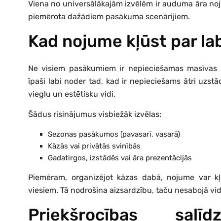
Viena no universālākajām izvēlēm ir auduma āra nojum
piemērota dažādiem pasākuma scenārijiem.
Kad nojume kļūst par lab
Ne visiem pasākumiem ir nepieciešamas masīvas k
īpaši labi noder tad, kad ir nepieciešams ātri uzstād
vieglu un estētisku vidi.
Šādus risinājumus visbiežāk izvēlas:
Sezonas pasākumos (pavasarī, vasarā)
Kāzās vai privātās svinībās
Gadatirgos, izstādēs vai āra prezentācijās
Piemēram, organizējot kāzas dabā, nojume var k
viesiem. Tā nodrošina aizsardzību, taču nesabojā v
Priekšrocības sal