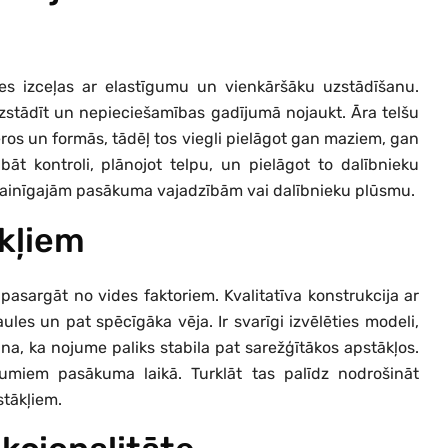
es izceļas ar elastīgumu un vienkāršāku uzstādīšanu.
zstādīt un nepieciešamības gadījumā nojaukt. Āra telšu
mēros un formās, tādēļ tos viegli pielāgot gan maziem, gan
āt kontroli, plānojot telpu, un pielāgot to dalībnieku
z mainīgajām pasākuma vajadzībām vai dalībnieku plūsmu.
ākļiem
asargāt no vides faktoriem. Kvalitatīva konstrukcija ar
aules un pat spēcīgāka vēja. Ir svarīgi izvēlēties modeli,
na, ka nojume paliks stabila pat sarežģītākos apstākļos.
jumiem pasākuma laikā. Turklāt tas palīdz nodrošināt
stākļiem.