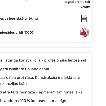
es uz iepriekšēju rēķinu
 piegādes brīdī (COD)
aši izturīga konstrukcija - profesionālai lietošanai!
gsta kvalitāte un laba cena!
zsardzība pret rūsu. Konstrukcija ir pārklāta ar
etkorozijas krāsu.
ti ātra telts montāža - apmēram 1 minūtes laikā!
lts audums 100 % ūdensnecaurlaidīgs