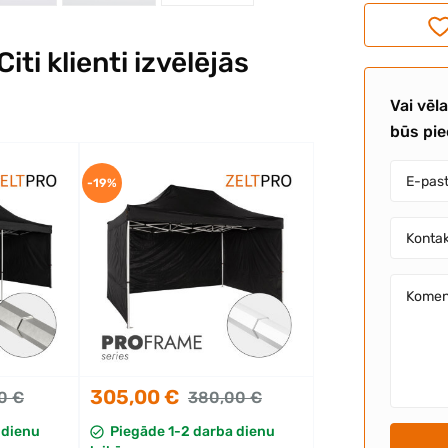
ti klienti izvēlējās
Vai vēl
būs pi
-19%
305,00 €
0 €
380,00 €
 dienu
Piegāde 1-2 darba dienu