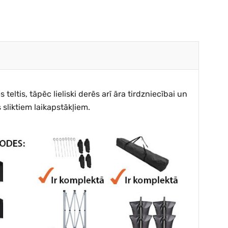
eltis, tāpēc lieliski derēs arī āra tirdzniecībai un
sliktiem laikapstākļiem.