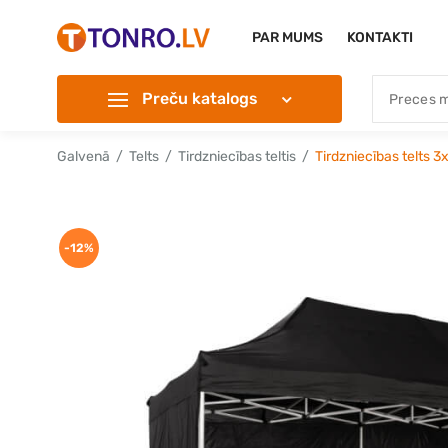
PAR MUMS
KONTAKTI
Preču katalogs
Galvenā
Telts
Tirdzniecības teltis
Tirdzniecības telts
-12%