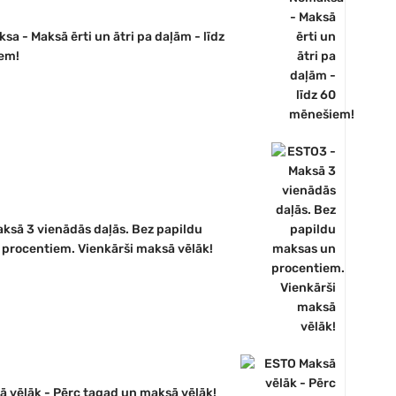
sa - Maksā ērti un ātri pa daļām - līdz
em!
ksā 3 vienādās daļās. Bez papildu
procentiem. Vienkārši maksā vēlāk!
 vēlāk - Pērc tagad un maksā vēlāk!