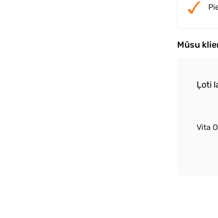
Pi
Mūsu kli
par zibenīgu piegādi, prece kvalitatīva
Ļoti 
Vita 