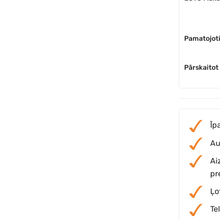
Pamatojoti
Pārskaitot
Īp
Au
Ai
pr
Ļo
Te