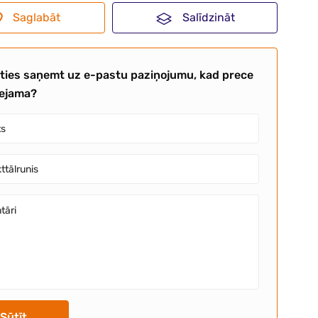
Saglabāt
Salīdzināt
aties saņemt uz e-pastu paziņojumu, kad prece
eejama?
Sūtīt