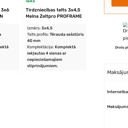
laikā
s 3x6
Tirdzniecības telts 3x4,5
AN
Melna Zeltpro PROFRAME
Izmērs:
3x4,5
a
Telts profils:
Tērauda sešstūris
40 mm
ektā
Komplektācija:
Komplektā
Drošs p
iekļautas 4 sienas ar
nepieciešamajiem
stiprinājumiem.
Maksāju
Internetb
Maksājums 