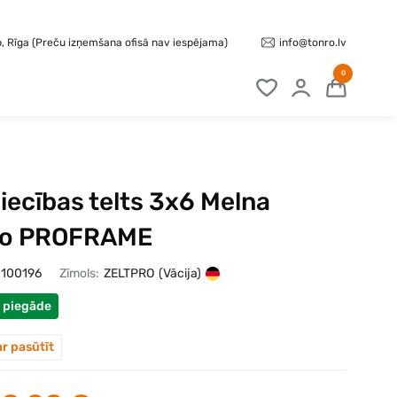
info@tonro.lv
b, Rīga (Preču izņemšana ofisā nav iespējama)
0
iecības telts 3x6 Melna
ro PROFRAME
100196
Zīmols:
ZELTPRO
(Vācija)
 piegāde
ar pasūtīt