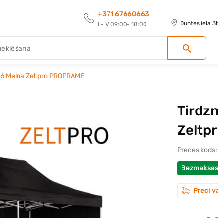
+371 67660663
Duntes iela 3
I - V 09:00- 18:00
 3x6 Melna Zeltpro PROFRAME
Tirdzn
Zeltp
Preces kods:
Bezmaksas
Preci v