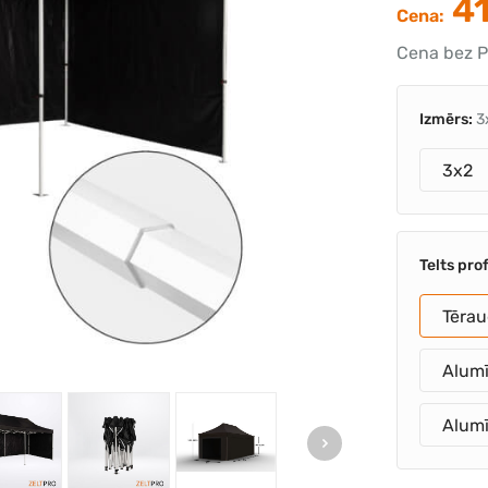
41
Cena:
Cena bez P
Izmērs:
3
3x2
Telts prof
Tērau
Alumī
Alumī