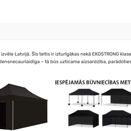
vēle Latvijā. Šīs teltis ir izturīgākas nekā EKOSTRONG klases t
ūdensnecaurlaidīga – tā būs uzticama aizsardzība, parādoties 