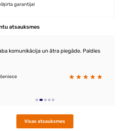
ešķirta garantija!
entu atsauksmes
laba komunikācija un ātra piegāde. Paldies
Ļo
Ošeniece
Lo
Visas atsauksmes