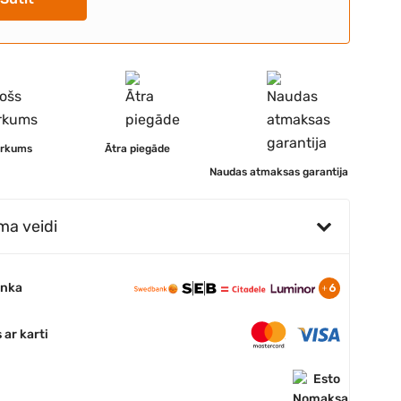
irkums
Ātra piegāde
Naudas atmaksas garantija
ma veidi
anka
ar karti