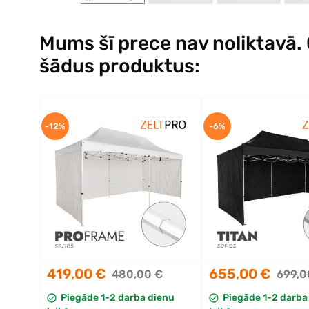
Mums šī prece nav noliktavā. Ci
šādus produktus:
-12%
-6%
419,00 €
655,00 €
480,00 €
699,0
Piegāde 1-2 darba dienu
Piegāde 1-2 darba