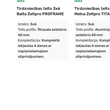
laikā
laikā
Tirdzniecības telts 3x6
Tirdzniecības telt
Balta Zeltpro PROFRAME
Melna Zeltpro TIT
Izmērs:
3x6
Izmērs:
3x6
Telts profils:
Tērauda sešstūris
Telts profils:
Alumīnij
40 mm
sešstūris 40 mm
Komplektācija:
Komplektā
Komplektācija:
Kompl
iekļautas 4 sienas ar
iekļautas 4 sienas ar
nepieciešamajiem
nepieciešamajiem
stiprinājumiem.
stiprinājumiem.