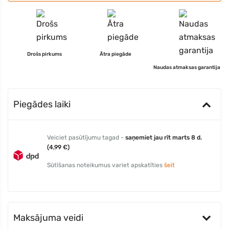
Drošs pirkums
Ātra piegāde
Naudas atmaksas garantija
Piegādes laiki
Veiciet pasūtījumu tagad -
saņemiet jau rīt marts 8 d.
(4,99 €)
Sūtīšanas noteikumus variet apskatīties
šeit
Maksājuma veidi