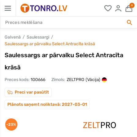
0
Galvenā
Saulessargi
Saulessargs ar pārvalku Select Antracīta krāsā
Saulessargs ar pārvalku Select Antracīta
krāsā
Preces kods:
100666
Zīmols:
ZELTPRO
(Vācija)
Preci var pasūtīt
Plānots saņemt noliktavā: 2027-03-01
-23%