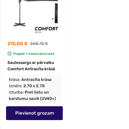
215,00 €
268,75 €
Piegāde 1-2 darba dienu laikā
Saulessargs ar pārvalku
Comfort Antracīta krāsā
Krāsa:
Antracīta krāsa
Izmērs:
2.70 x 2.70
Izturība:
Pret lietu un
karstumu saulē (UV40+)
Pievienot grozam