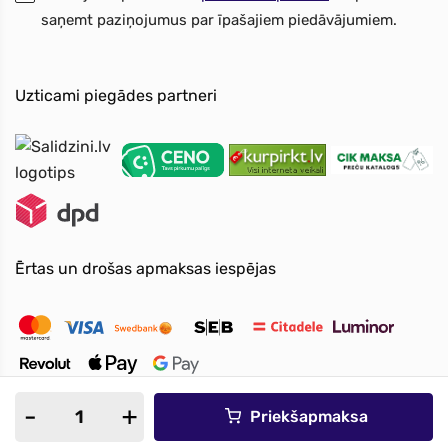
saņemt paziņojumus par īpašajiem piedāvājumiem.
Uzticami piegādes partneri
Ērtas un drošas apmaksas iespējas
Priekšapmaksa
© Visas tiesības ir aizsargātas