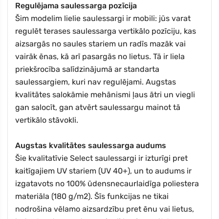
Regulējama saulessarga pozīcija
Šim modelim lielie saulessargi ir mobili: jūs varat
regulēt terases saulessarga vertikālo pozīciju, kas
aizsargās no saules stariem un radīs mazāk vai
vairāk ēnas, kā arī pasargās no lietus. Tā ir liela
priekšrocība salīdzinājumā ar standarta
saulessargiem, kuri nav regulējami. Augstas
kvalitātes salokāmie mehānismi ļaus ātri un viegli
gan salocīt, gan atvērt saulessargu mainot tā
vertikālo stāvokli.
Augstas kvalitātes saulessarga audums
Šie kvalitatīvie Select saulessargi ir izturīgi pret
kaitīgajiem UV stariem (UV 40+), un to audums ir
izgatavots no 100% ūdensnecaurlaidīga poliestera
materiāla (180 g/m2). Šīs funkcijas ne tikai
nodrošina vēlamo aizsardzību pret ēnu vai lietus,