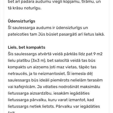
bet arī padara audumu viegli kopjamu, tīrāmu, un
tā krāsu noturīgu.
Ūdensizturīgs
Šī saulessarga audums ir ūdensizturīgs un
pateicoties tam Jūs būsiet pasargāti arī lietus laikā.
Liels, bet kompakts
Šis saulessargs atvērtā veidā pārklās līdz pat 9 m2
lielu platību (3x3 m), bet salocītā veidā tas būs
kompakts un aizņems ļoti maz vietas, tāpēc tas
netraucēs, ja to neizmantosiet. Šī iemesla dēļ
saulessargs būs ideāli piemērots nelielām terasēm
vai kafejnīcām. Ja vēlaties nodrošināt maksimālu
lietussarga aizsardzību, iesakām iegādāties
lietussarga pārvalku, kuru varat izmantot, kad
lietussargs netiek lietots. Pārvalku var iegādāties
šeit.