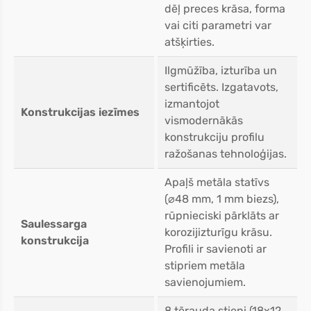
dēļ preces krāsa, forma
vai citi parametri var
atšķirties.
Ilgmūžība, izturība un
sertificēts. Izgatavots,
izmantojot
Konstrukcijas iezīmes
vismodernākās
konstrukciju profilu
ražošanas tehnoloģijas.
Apaļš metāla statīvs
(⌀48 mm, 1 mm biezs),
rūpnieciski pārklāts ar
Saulessarga
korozijizturīgu krāsu.
konstrukcija
Profili ir savienoti ar
stipriem metāla
savienojumiem.
8 tērauda stieņi (18x12