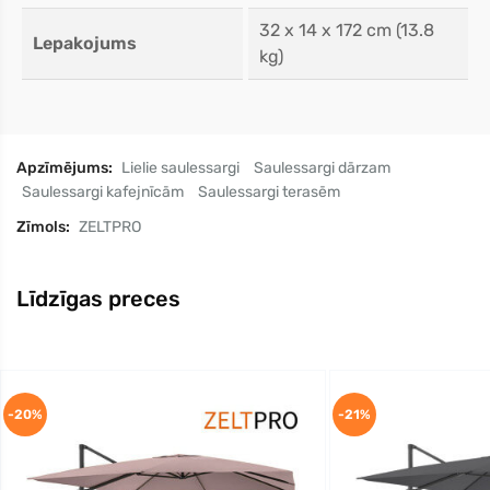
32 x 14 x 172 cm (13.8
Lepakojums
kg)
Apzīmējums:
Lielie saulessargi
Saulessargi dārzam
Saulessargi kafejnīcām
Saulessargi terasēm
Zīmols:
ZELTPRO
Līdzīgas preces
-20%
-21%