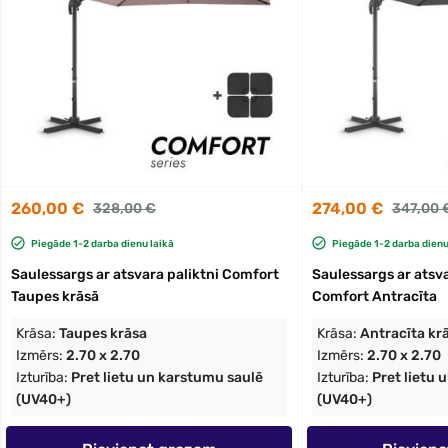
260,00 €
274,00 €
328,00 €
347,00 
Piegāde 1-2 darba dienu laikā
Piegāde 1-2 darba dienu
Saulessargs ar atsvara paliktni Comfort
Saulessargs ar atsva
Taupes krāsā
Comfort Antracīta
Krāsa:
Taupes krāsa
Krāsa:
Antracīta kr
Izmērs:
2.70 x 2.70
Izmērs:
2.70 x 2.70
Izturība:
Pret lietu un karstumu saulē
Izturība:
Pret lietu 
(UV40+)
(UV40+)