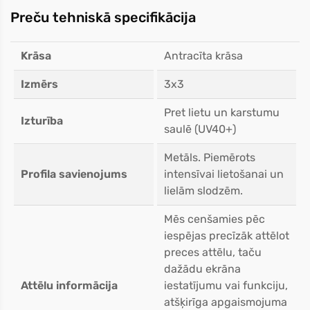
Preču tehniskā specifikācija
Krāsa
Antracīta krāsa
Izmērs
3x3
Pret lietu un karstumu
Izturība
saulē (UV40+)
Metāls. Piemērots
Profila savienojums
intensīvai lietošanai un
lielām slodzēm.
Mēs cenšamies pēc
iespējas precīzāk attēlot
preces attēlu, taču
dažādu ekrāna
Attēlu informācija
iestatījumu vai funkciju,
atšķirīga apgaismojuma