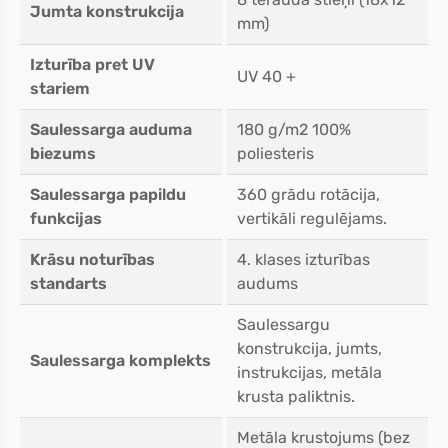
Jumta konstrukcija
mm)
Izturība pret UV
UV 40 +
stariem
Saulessarga auduma
180 g/m2 100%
biezums
poliesteris
Saulessarga papildu
360 grādu rotācija,
funkcijas
vertikāli regulējams.
Krāsu noturības
4. klases izturības
standarts
audums
Saulessargu
konstrukcija, jumts,
Saulessarga komplekts
instrukcijas, metāla
krusta paliktnis.
Metāla krustojums (bez