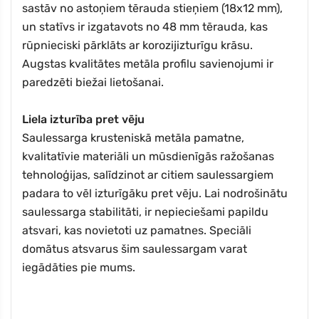
sastāv no astoņiem tērauda stieņiem (18x12 mm),
un statīvs ir izgatavots no 48 mm tērauda, kas
rūpnieciski pārklāts ar korozijizturīgu krāsu.
Augstas kvalitātes metāla profilu savienojumi ir
paredzēti biežai lietošanai.
Liela izturība pret vēju
Saulessarga krusteniskā metāla pamatne,
kvalitatīvie materiāli un mūsdienīgās ražošanas
tehnoloģijas, salīdzinot ar citiem saulessargiem
padara to vēl izturīgāku pret vēju. Lai nodrošinātu
saulessarga stabilitāti, ir nepieciešami papildu
atsvari, kas novietoti uz pamatnes. Speciāli
domātus atsvarus šim saulessargam varat
iegādāties pie mums.