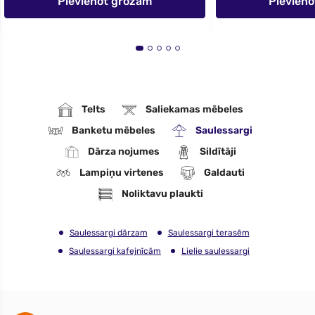
Pievienot grozam
Pievien
Telts
Saliekamas mēbeles
Banketu mēbeles
Saulessargi
Dārza nojumes
Sildītāji
Lampiņu virtenes
Galdauti
Noliktavu plaukti
Saulessargi dārzam
Saulessargi terasēm
Saulessargi kafejnīcām
Lielie saulessargi