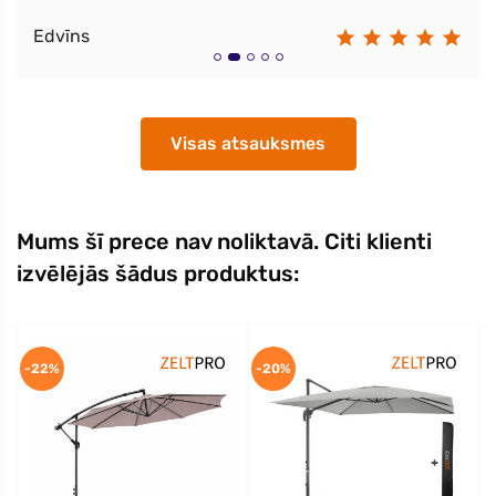
Edvīns
Visas atsauksmes
Mums šī prece nav noliktavā. Citi klienti
izvēlējās šādus produktus:
-22%
-20%