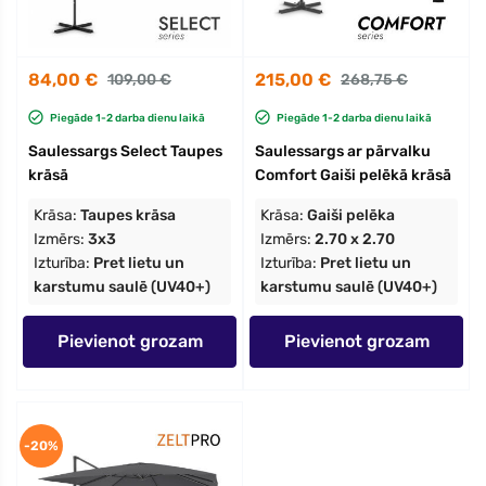
84,00 €
215,00 €
109,00 €
268,75 €
Piegāde 1-2 darba dienu laikā
Piegāde 1-2 darba dienu laikā
Saulessargs Select Taupes
Saulessargs ar pārvalku
krāsā
Comfort Gaiši pelēkā krāsā
Krāsa:
Taupes krāsa
Krāsa:
Gaiši pelēka
Izmērs:
3x3
Izmērs:
2.70 x 2.70
Izturība:
Pret lietu un
Izturība:
Pret lietu un
karstumu saulē (UV40+)
karstumu saulē (UV40+)
Pievienot grozam
Pievienot grozam
-20%