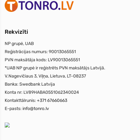
Rekvizīti
NP grupė, UAB
Reģistrācijas numurs:
90013065551
PVN maksātāja kods:
LV90013065551
*UAB NP grupė ir reģistrēts PVN maksātājs Latvijā.
V.Nagevičiaus 3, Viļņa, Lietuva, LT-08237
Banka:
Swedbank Latvija
Konta nr:
LV89HABA0551062340024
Kontakttālrunis:
+371 67660663
E-pasts:
info@tonro.lv