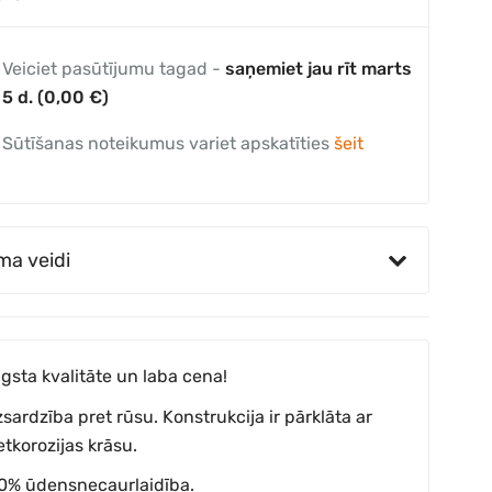
Veiciet pasūtījumu tagad -
saņemiet jau rīt marts
5 d. (0,00 €)
Sūtīšanas noteikumus variet apskatīties
šeit
ma veidi
gsta kvalitāte un laba cena!
zsardzība pret rūsu. Konstrukcija ir pārklāta ar
etkorozijas krāsu.
0% ūdensnecaurlaidība.