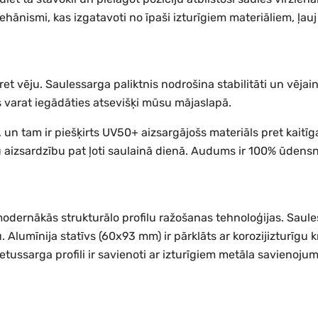
nismi, kas izgatavoti no īpaši izturīgiem materiāliem, ļauj v
et vēju. Saulessarga paliktnis nodrošina stabilitāti un vējain
s varat iegādāties atsevišķi mūsu mājaslapā.
n tam ir piešķirts UV50+ aizsargājošs materiāls pret kaitīgaj
sku aizsardzību pat ļoti saulainā dienā. Audums ir 100% ūden
modernākās strukturālo profilu ražošanas tehnoloģijas. Saule
. Alumīnija statīvs (60x93 mm) ir pārklāts ar korozijizturīgu 
ietussarga profili ir savienoti ar izturīgiem metāla savienoju