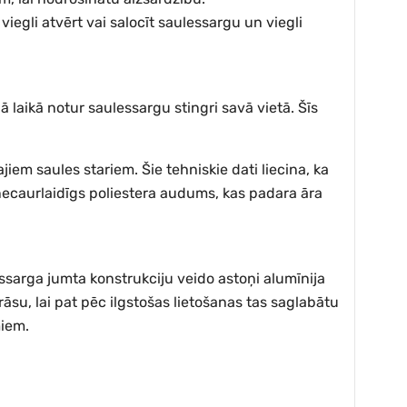
iegli atvērt vai salocīt saulessargu un viegli
ā laikā notur saulessargu stingri savā vietā. Šīs
iem saules stariem. Šie tehniskie dati liecina, ka
snecaurlaidīgs poliestera audums, kas padara āra
ssarga jumta konstrukciju veido astoņi alumīnija
krāsu, lai pat pēc ilgstošas lietošanas tas saglabātu
miem.