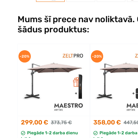
Mums šī prece nav noliktavā. Ci
šādus produktus:
-20%
-20%
299,00 €
358,00 €
373,75 €
447,5
Piegāde 1-2 darba dienu
Piegāde 1-2 darba