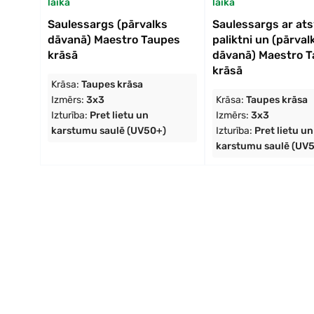
laikā
laikā
Saulessargs (pārvalks
Saulessargs ar at
dāvanā) Maestro Taupes
paliktni un (pārval
krāsā
dāvanā) Maestro 
krāsā
Krāsa:
Taupes krāsa
Izmērs:
3x3
Krāsa:
Taupes krāsa
Izturība:
Pret lietu un
Izmērs:
3x3
karstumu saulē (UV50+)
Izturība:
Pret lietu un
karstumu saulē (UV