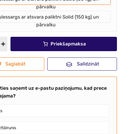
pārvalku
lessargs ar atsvara paliktni Solid (150 kg) un
pārvalku
Priekšapmaksa
Saglabāt
Salīdzināt
aties saņemt uz e-pastu paziņojumu, kad prece
eejama?