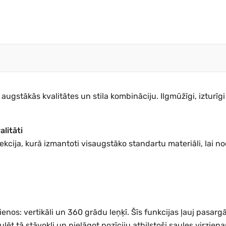
augstākās kvalitātes un stila kombināciju. Ilgmūžīgi, izturīgi 
alitāti
olekcija, kurā izmantoti visaugstāko standartu materiāli, lai
enos: vertikāli un 360 grādu leņķī. Šīs funkcijas ļauj pasarg
lēt tā stāvokli un pielāgot pozīciju atbilstoši saules virzien