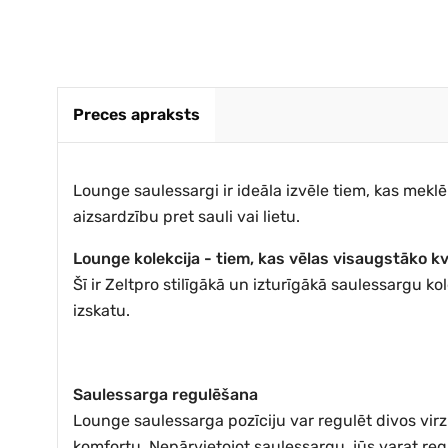
Preces apraksts
Lounge saulessargi ir ideāla izvēle tiem, kas meklē 
aizsardzību pret sauli vai lietu.
Lounge kolekcija - tiem, kas vēlas visaugstāko kv
Šī ir Zeltpro stilīgākā un izturīgākā saulessargu k
izskatu.
Saulessarga regulēšana
Lounge saulessarga pozīciju var regulēt divos virzi
komfortu. Nepārvietojot saulessargu, jūs varat regu