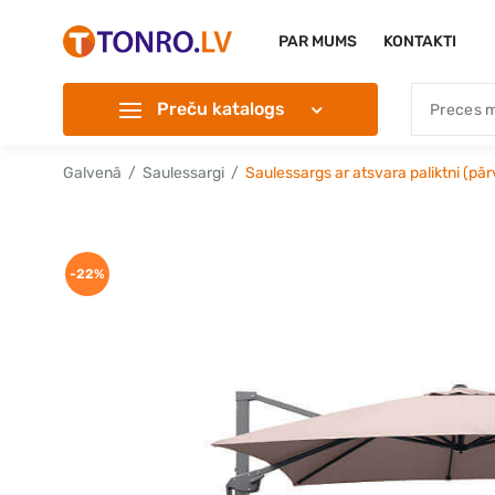
PAR MUMS
KONTAKTI
Preču katalogs
Galvenā
Saulessargi
Saulessargs ar atsvara paliktni (p
-22%