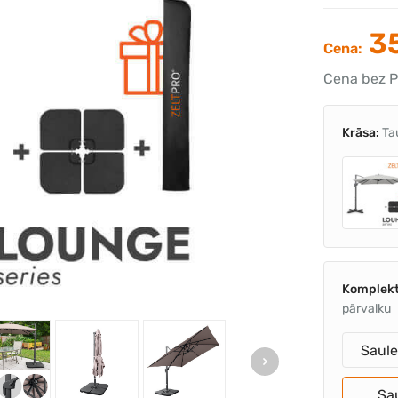
35
Cena:
Cena bez P
Krāsa:
Ta
Komplekt
pārvalku
Saule
Sau