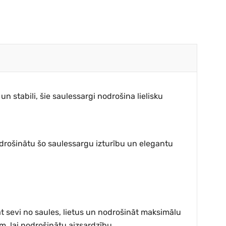
un stabili, šie saulessargi nodrošina lielisku
 nodrošinātu šo saulessargu izturību un elegantu
āt sevi no saules, lietus un nodrošināt maksimālu
am, lai nodrošinātu aizsardzību.