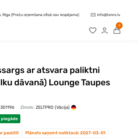
info@tonro.lv
b, Rīga (Preču izņemšana ofisā nav iespējama)
0
sargs ar atsvara paliktni
alku dāvanā) Lounge Taupes
301196
Zīmols:
ZELTPRO
(Vācija)
 piegāde
ar pasūtīt
Plānots saņemt noliktavā: 2027-03-01