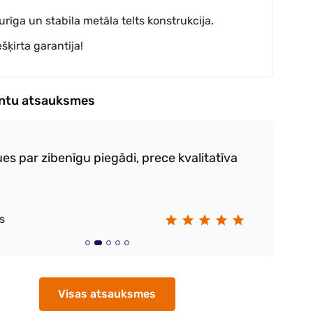
turīga un stabila metāla telts konstrukcija.
ešķirta garantija!
entu atsauksmes
es par zibenīgu piegādi, prece kvalitatīva
Ļo
s
Vi
Visas atsauksmes