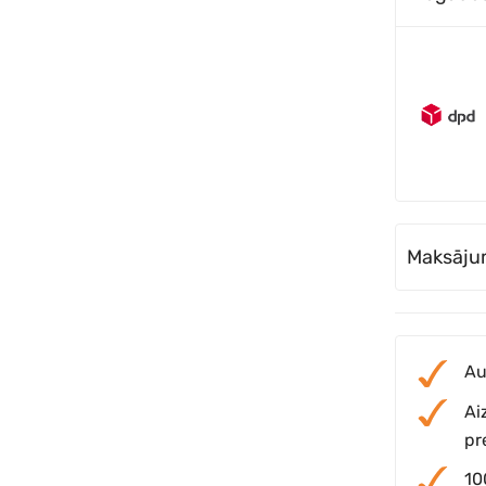
Maksāju
Au
Ai
pr
10