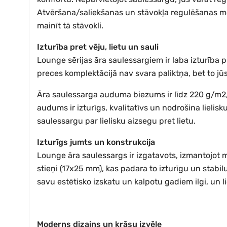
Atvēršana/saliekšanas un stāvokļa regulēšanas mehā
mainīt tā stāvokli.
Izturība pret vēju, lietu un sauli
Lounge sērijas āra saulessargiem ir laba izturība pr
preces komplektācijā nav svara paliktņa, bet to jū
Āra saulessarga auduma biezums ir līdz 220 g/m2, u
audums ir izturīgs, kvalitatīvs un nodrošina lieli
saulessargu par lielisku aizsegu pret lietu.
Izturīgs jumts un konstrukcija
Lounge āra saulessargs ir izgatavots, izmantojot 
stieņi (17x25 mm), kas padara to izturīgu un stabilu
savu estētisko izskatu un kalpotu gadiem ilgi, un l
Moderns dizains un krāsu izvēle