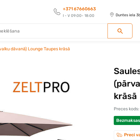
+371 67660663
Duntes iela 3
I - V 09:00- 18:00
ārvalku dāvanā) Lounge Taupes krāsā
Saules
(pārv
krāsā
Preces kods:
Bezmaksas
Preci v