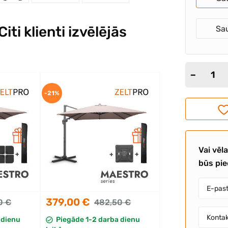
ti klienti izvēlējās
Sau
-21%
Vai vēl
būs pi
379,00 €
0 €
482,50 €
 dienu
Piegāde 1-2 darba dienu