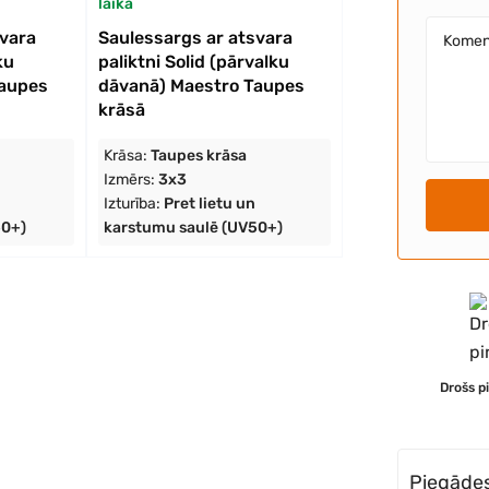
laikā
svara
Saulessargs ar atsvara
ku
paliktni Solid (pārvalku
Taupes
dāvanā) Maestro Taupes
krāsā
Krāsa:
Taupes krāsa
Izmērs:
3x3
Izturība:
Pret lietu un
50+)
karstumu saulē (UV50+)
Drošs p
Piegādes 