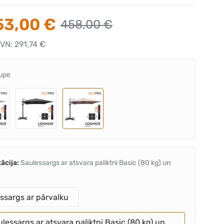
3,00 €
458,00 €
VN: 291,74 €
upe
ācija:
Saulessargs ar atsvara paliktni Basic (80 kg) un
ssargs ar pārvalku
lessargs ar atsvara paliktni Basic (80 kg) un