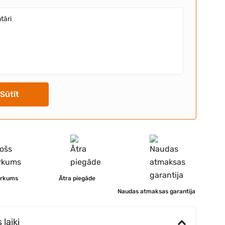
Sūtīt
irkums
Ātra piegāde
Naudas atmaksas garantija
laiki