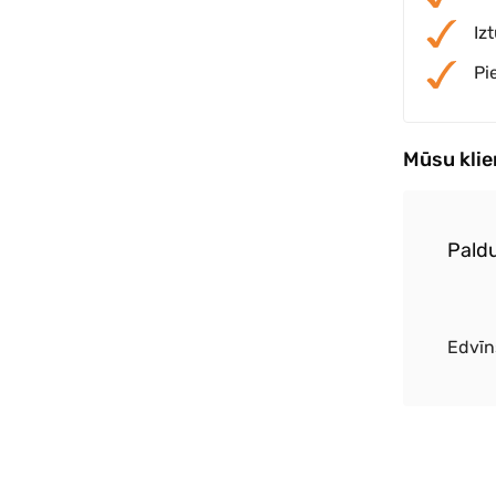
Iz
Pi
Mūsu kli
alitatīvs saulessargs, ātra piegāde
Paldu
kte
Edvīn