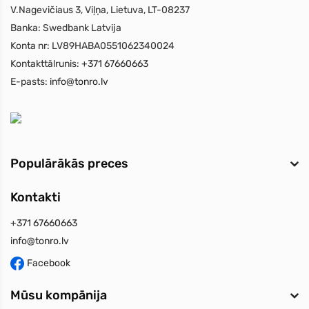
V.Nagevičiaus 3, Viļņa, Lietuva, LT-08237
Banka:
Swedbank Latvija
Konta nr:
LV89HABA0551062340024
Kontakttālrunis:
+371 67660663
E-pasts:
info@tonro.lv
Populārākās preces
Kontakti
+371 67660663
info@tonro.lv
Facebook
Mūsu kompānija