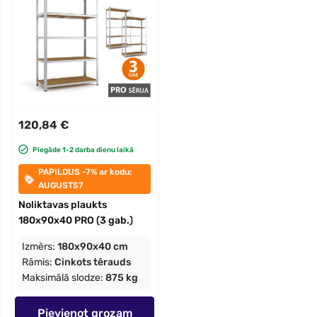
120,84 €
Piegāde 1-2 darba dienu laikā
PAPILDUS -7% ar kodu:
AUGUSTS7
Noliktavas plaukts
180x90x40 PRO (3 gab.)
Izmērs:
180x90x40 cm
Rāmis:
Cinkots tērauds
Maksimālā slodze:
875 kg
Pievienot grozam