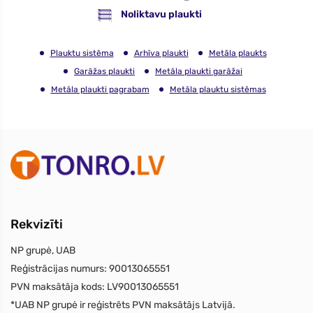
Noliktavu plaukti
Plauktu sistēma
Arhīva plaukti
Metāla plaukts
Garāžas plaukti
Metāla plaukti garāžai
Metāla plaukti pagrabam
Metāla plauktu sistēmas
Rekvizīti
NP grupė, UAB
Reģistrācijas numurs:
90013065551
PVN maksātāja kods:
LV90013065551
*UAB NP grupė ir reģistrēts PVN maksātājs Latvijā.