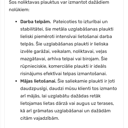
Šos noliktavas plauktus var izmantot dažādiem
nolūkiem:
Darba telpām.
Pateicoties to izturībai un
stabilitātei, šie metāla uzglabāšanas plaukti
lieliski piemēroti intensīvai lietošanai darba
telpās. Šie uzglabāšanas plaukti ir lieliska
izvēle garāžai, veikalam, noliktavai, veļas
mazgātavai, arhīva telpai vai birojam. Šie
rūpnieciskie, komerciālie plaukti ir ideāls
risinājums efektīvai telpas izmantošanai.
Mājas lietošanai.
Šie saliekamie plaukti ir ļoti
daudzpusīgi, daudzi mūsu klienti tos izmanto
arī mājās, lai uzglabātu dažādas retāk
lietojamas lietas dārzā vai augus uz terases,
kā arī grāmatas uzglabāšanai un dažādām
citām vajadzībām.