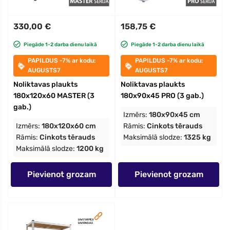
330,00 €
158,75 €
Piegāde 1-2 darba dienu laikā
Piegāde 1-2 darba dienu laikā
PAPILDUS -7% ar kodu:
PAPILDUS -7% ar kodu:
AUGUSTS7
AUGUSTS7
Noliktavas plaukts
Noliktavas plaukts
180x120x60 MASTER (3
180x90x45 PRO (3 gab.)
gab.)
Izmērs:
180x90x45 cm
Izmērs:
180x120x60 cm
Rāmis:
Cinkots tērauds
Rāmis:
Cinkots tērauds
Maksimālā slodze:
1325 kg
Maksimālā slodze:
1200 kg
Pievienot grozam
Pievienot grozam