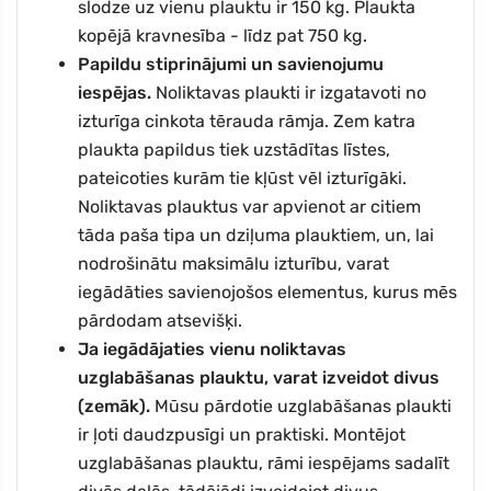
slodze uz vienu plauktu ir
150 kg.
Plaukta
kopējā kravnesība - līdz pat
750
kg.
Papildu stiprinājumi un savienojumu
iespējas.
Noliktavas plaukti ir izgatavoti no
izturīga cinkota tērauda rāmja. Zem katra
plaukta papildus tiek uzstādītas līstes,
pateicoties kurām tie kļūst vēl izturīgāki.
Noliktavas plauktus var apvienot ar citiem
tāda paša tipa un dziļuma plauktiem, un, lai
nodrošinātu maksimālu izturību, varat
iegādāties savienojošos elementus, kurus mēs
pārdodam atsevišķi.
Ja iegādājaties vienu noliktavas
uzglabāšanas plauktu, varat izveidot divus
(zemāk).
Mūsu pārdotie uzglabāšanas plaukti
ir ļoti daudzpusīgi un praktiski. Montējot
uzglabāšanas plauktu, rāmi iespējams sadalīt