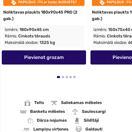
PAPILDUS -7% ar kodu: AUGUSTS7
PAPILDUS -7%
Noliktavas plaukts 180x90x45 PRO (2
Noliktavas plaukts 
gab.)
gab.)
Izmērs:
180x90x45 cm
Izmērs:
150x75x40
Rāmis:
Cinkots tērauds
Rāmis:
Cinkots tēr
Maksimālā slodze:
1325 kg
Maksimālā slodze:
6
Pievienot grozam
Pievien
Telts
Saliekamas mēbeles
Banketu mēbeles
Saulessargi
Dārza nojumes
Sildītāji
Lampiņu virtenes
Galdauti