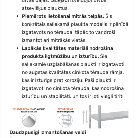
divās daļās, tādējādi izveidojot divus
atsevišķus plauktus.
Piemērots lietošanai mitrās telpās.
Šis
konkrētais saliekamā plaukta modelis ir pilnībā
izgatavots no tērauda, tāpēc to var droši
+371
izmantot arī mitrākās vietās.
Labākās kvalitātes materiāli nodrošina
Es piekrītu saņemt reklāmas ziņojumus
produkta ilgtmūžību un izturību.
Šie
Atzīmējot šo lodziņu, es piekrītu saņemt mārketinga īsziņas, izmantojot
saliekamie uzglabāšanas plaukti ir izgatavoti
automātisko tālruņa zvanu sistēmu uz norādīto numuru. Piekrišana nav pirkuma
nosacījums.
no augstas kvalitātes cinkota tērauda rāmja,
kas ir izturīgs pret koroziju. Paši plaukti ir
SAŅEMT 5% ATLAIDI
izgatavoti no cinkota tērauda, kas nodrošina
izturību un stabilitāti, un tos ir ļoti viegli tīrīt!
Atlaide attiecas atsevišķām kategorijām
Daudzpusīgi izmantošanas veidi