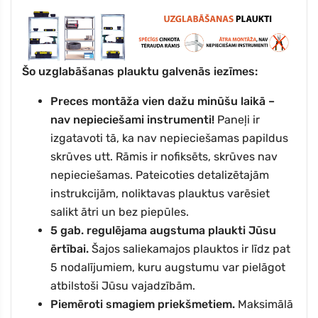
Šo uzglabāšanas plauktu galvenās iezīmes:
Preces montāža vien dažu minūšu laikā –
nav nepieciešami instrumenti!
Paneļi ir
izgatavoti tā, ka nav nepieciešamas papildus
skrūves utt. Rāmis ir nofiksēts, skrūves nav
nepieciešamas. Pateicoties detalizētajām
instrukcijām, noliktavas plauktus varēsiet
salikt ātri un bez piepūles.
5 gab.
regulējama augstuma plaukti Jūsu
ērtībai.
Šajos saliekamajos plauktos ir līdz pat
5
nodalījumiem, kuru augstumu var pielāgot
atbilstoši Jūsu vajadzībām.
Piemēroti smagiem priekšmetiem.
Maksimālā