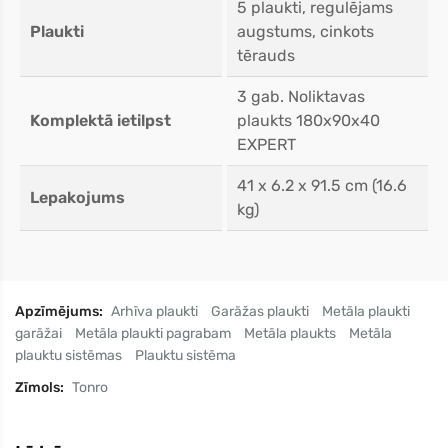
5 plaukti, regulējams
Plaukti
augstums, cinkots
tērauds
3 gab. Noliktavas
Komplektā ietilpst
plaukts 180x90x40
EXPERT
41 x 6.2 x 91.5 cm (16.6
Lepakojums
kg)
Apzīmējums:
Arhīva plaukti
Garāžas plaukti
Metāla plaukti
garāžai
Metāla plaukti pagrabam
Metāla plaukts
Metāla
plauktu sistēmas
Plauktu sistēma
Zīmols:
Tonro